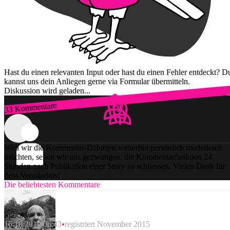
Hast du einen relevanten Input oder hast du einen Fehler entdeckt? D
kannst uns dein Anliegen gerne via Formular übermitteln.
Diskussion wird geladen...
33 Kommentare
Zum Login
Weil wir die Kommentar-Debatten weiterhin persönlich moderieren
möchten, sehen wir uns gezwungen, die Kommentarfunktion 24
Stunden nach Publikation einer Story zu schliessen. Vielen Dank für
dein Verständnis!
Die beliebtesten Kommentare
Spooky
16.10.2019 06:43
registriert November 2015