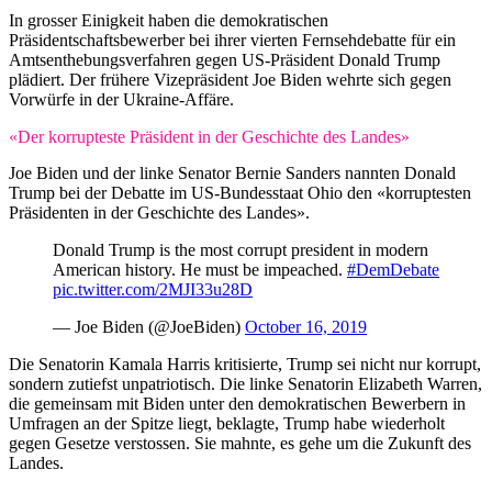
In grosser Einigkeit haben die demokratischen
Präsidentschaftsbewerber bei ihrer vierten Fernsehdebatte für ein
Amtsenthebungsverfahren gegen US-Präsident Donald Trump
plädiert. Der frühere Vizepräsident Joe Biden wehrte sich gegen
Vorwürfe in der Ukraine-Affäre.
«Der korrupteste Präsident in der Geschichte des Landes»
Joe Biden und der linke Senator Bernie Sanders nannten Donald
Trump bei der Debatte im US-Bundesstaat Ohio den «korruptesten
Präsidenten in der Geschichte des Landes».
Donald Trump is the most corrupt president in modern
American history. He must be impeached.
#DemDebate
pic.twitter.com/2MJI33u28D
— Joe Biden (@JoeBiden)
October 16, 2019
Die Senatorin Kamala Harris kritisierte, Trump sei nicht nur korrupt,
sondern zutiefst unpatriotisch. Die linke Senatorin Elizabeth Warren,
die gemeinsam mit Biden unter den demokratischen Bewerbern in
Umfragen an der Spitze liegt, beklagte, Trump habe wiederholt
gegen Gesetze verstossen. Sie mahnte, es gehe um die Zukunft des
Landes.