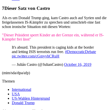
Dieser Satz von Castro
Als es um Donald Trump ging, kam Castro auch auf Syrien und die
freigelassenen IS-Kämpfer zu sprechen und umschrieb eine fast
schon ironische Situation mit diesen Worten:
"Dieser Präsident sperrt Kinder an der Grenze ein, während er IS-
Kämpfer frei lässt"
It's absurd. This president is caging kids at the border
and letting ISIS terrorists run free.
#DemocraticDebate
pic.twitter.com/cGmyvhCRuH
— Julián Castro (@JulianCastro)
October 16, 2019
(mim/sda/dpa/afp)
Themen
International
USA
US-Wahlen Hintergrund
Donald Trump