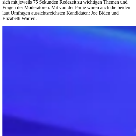
sich mit jeweils 75 Sekunden Redezeit zu wichtigen Themen und
Fragen der Moderatoren. Mit von der Partie waren auch die beiden
laut Umfragen aussichtsreichsten Kandidaten: Joe Biden und
Elizabeth Warren.