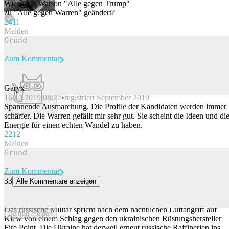
Wieso hat Watson "Alle gegen Trump"
zu "Alle gegen Warren" geändert?
24
11
Melden
Zum Kommentar
Garyx
16.10.2019 08:22
registriert September 2019
Beitrag melden
Spannende Ausmarchung. Die Profile der Kandidaten werden immer
schärfer. Die Warren gefällt mir sehr gut. Sie scheint die Ideen und di
Energie für einen echten Wandel zu haben.
22
12
Melden
Zum Kommentar
33
Alle Kommentare anzeigen
Moskau spricht von Treffer auf Flamingo-Fabrik Fire Point –
Ukraine trifft Raffinerien
Das russische Militär spricht nach dem nächtlichen Luftangriff auf
Beitrag melden
Kiew von einem Schlag gegen den ukrainischen Rüstungshersteller
Fire Point. Die Ukraine hat derweil erneut russische Raffinerien ins