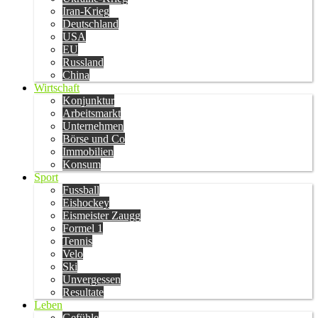
Iran-Krieg
Deutschland
USA
EU
Russland
China
Wirtschaft
Konjunktur
Arbeitsmarkt
Unternehmen
Börse und Co
Immobilien
Konsum
Sport
Fussball
Eishockey
Eismeister Zaugg
Formel 1
Tennis
Velo
Ski
Unvergessen
Resultate
Leben
Gefühle