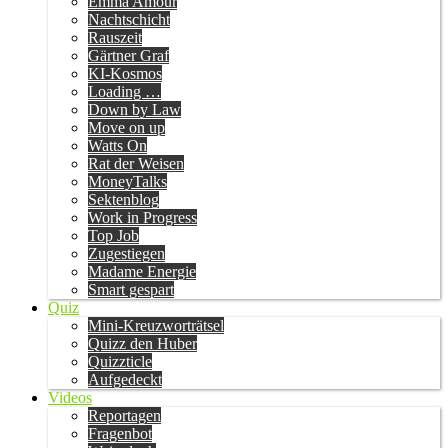
Emma Amour
Nachtschicht
Rauszeit
Gärtner Graf
KI-Kosmos
Loading …
Down by Law
Move on up
Watts On
Rat der Weisen
MoneyTalks
Sektenblog
Work in Progress
Top Job
Zugestiegen
Madame Energie
Smart gespart
Quiz
Mini-Kreuzworträtsel
Quizz den Huber
Quizzticle
Aufgedeckt
Videos
Reportagen
Fragenbot