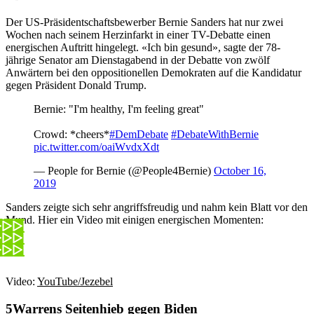
Der US-Präsidentschaftsbewerber Bernie Sanders hat nur zwei
Wochen nach seinem Herzinfarkt in einer TV-Debatte einen
energischen Auftritt hingelegt. «Ich bin gesund», sagte der 78-
jährige Senator am Dienstagabend in der Debatte von zwölf
Anwärtern bei den oppositionellen Demokraten auf die Kandidatur
gegen Präsident Donald Trump.
Bernie: "I'm healthy, I'm feeling great"
Crowd: *cheers*
#DemDebate
#DebateWithBernie
pic.twitter.com/oaiWvdxXdt
— People for Bernie (@People4Bernie)
October 16,
2019
Sanders zeigte sich sehr angriffsfreudig und nahm kein Blatt vor den
Mund. Hier ein Video mit einigen energischen Momenten:
Video:
YouTube/Jezebel
Warrens Seitenhieb gegen Biden