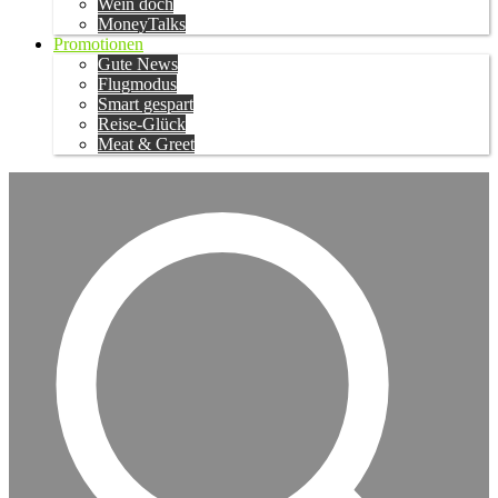
Wein doch
MoneyTalks
Promotionen
Gute News
Flugmodus
Smart gespart
Reise-Glück
Meat & Greet