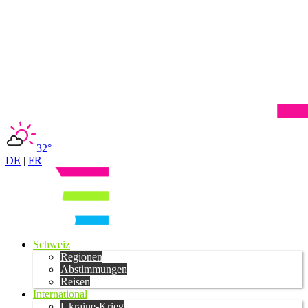
32°
DE
|
FR
Schweiz
Regionen
Abstimmungen
Reisen
International
Ukraine-Krieg