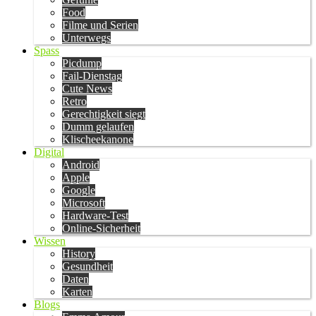
Food
Filme und Serien
Unterwegs
Spass
Picdump
Fail-Dienstag
Cute News
Retro
Gerechtigkeit siegt
Dumm gelaufen
Klischeekanone
Digital
Android
Apple
Google
Microsoft
Hardware-Test
Online-Sicherheit
Wissen
History
Gesundheit
Daten
Karten
Blogs