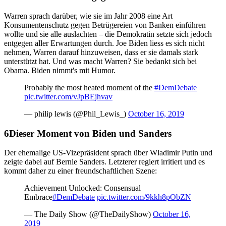
Warren sprach darüber, wie sie im Jahr 2008 eine Art
Konsumentenschutz gegen Betrügereien von Banken einführen
wollte und sie alle auslachten – die Demokratin setzte sich jedoch
entgegen aller Erwartungen durch. Joe Biden liess es sich nicht
nehmen, Warren darauf hinzuweisen, dass er sie damals stark
unterstützt hat. Und was macht Warren? Sie bedankt sich bei
Obama. Biden nimmt's mit Humor.
Probably the most heated moment of the
#DemDebate
pic.twitter.com/vJpBEjhvav
— philip lewis (@Phil_Lewis_)
October 16, 2019
Dieser Moment von Biden und Sanders
Der ehemalige US-Vizepräsident sprach über Wladimir Putin und
zeigte dabei auf Bernie Sanders. Letzterer regiert irritiert und es
kommt daher zu einer freundschaftlichen Szene:
Achievement Unlocked: Consensual
Embrace
#DemDebate
pic.twitter.com/9kkh8pObZN
— The Daily Show (@TheDailyShow)
October 16,
2019