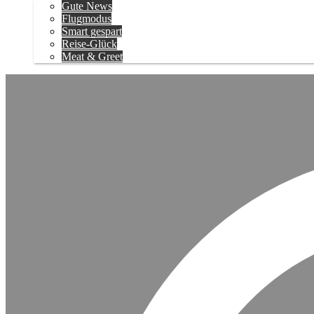
Gute News
Flugmodus
Smart gespart
Reise-Glück
Meat & Greet