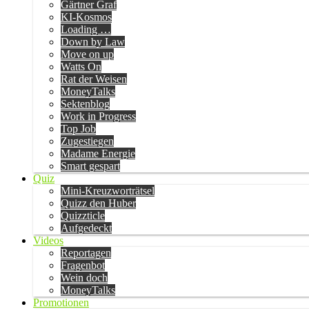
Gärtner Graf
KI-Kosmos
Loading …
Down by Law
Move on up
Watts On
Rat der Weisen
MoneyTalks
Sektenblog
Work in Progress
Top Job
Zugestiegen
Madame Energie
Smart gespart
Quiz
Mini-Kreuzworträtsel
Quizz den Huber
Quizzticle
Aufgedeckt
Videos
Reportagen
Fragenbot
Wein doch
MoneyTalks
Promotionen