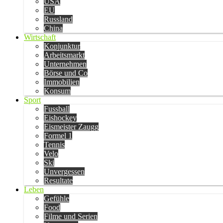
USA
EU
Russland
China
Wirtschaft
Konjunktur
Arbeitsmarkt
Unternehmen
Börse und Co
Immobilien
Konsum
Sport
Fussball
Eishockey
Eismeister Zaugg
Formel 1
Tennis
Velo
Ski
Unvergessen
Resultate
Leben
Gefühle
Food
Filme und Serien