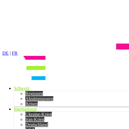
DE
|
FR
Schweiz
Regionen
Abstimmungen
Reisen
International
Ukraine-Krieg
Iran-Krieg
Deutschland