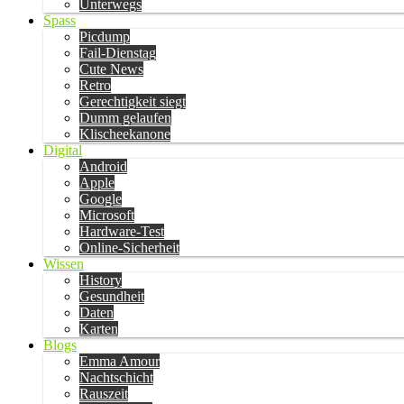
Unterwegs
Spass
Picdump
Fail-Dienstag
Cute News
Retro
Gerechtigkeit siegt
Dumm gelaufen
Klischeekanone
Digital
Android
Apple
Google
Microsoft
Hardware-Test
Online-Sicherheit
Wissen
History
Gesundheit
Daten
Karten
Blogs
Emma Amour
Nachtschicht
Rauszeit