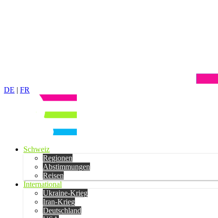
DE
|
FR
Schweiz
Regionen
Abstimmungen
Reisen
International
Ukraine-Krieg
Iran-Krieg
Deutschland