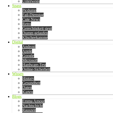
Unterwegs
Spass
Picdump
Fail-Dienstag
Cute News
Retro
Gerechtigkeit siegt
Dumm gelaufen
Klischeekanone
Digital
Android
Apple
Google
Microsoft
Hardware-Test
Online-Sicherheit
Wissen
History
Gesundheit
Daten
Karten
Blogs
Emma Amour
Nachtschicht
Rauszeit