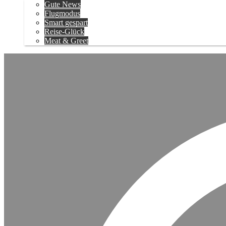
Gute News
Flugmodus
Smart gespart
Reise-Glück
Meat & Greet