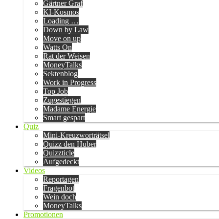
Gärtner Graf
KI-Kosmos
Loading …
Down by Law
Move on up
Watts On
Rat der Weisen
MoneyTalks
Sektenblog
Work in Progress
Top Job
Zugestiegen
Madame Energie
Smart gespart
Quiz
Mini-Kreuzworträtsel
Quizz den Huber
Quizzticle
Aufgedeckt
Videos
Reportagen
Fragenbot
Wein doch
MoneyTalks
Promotionen