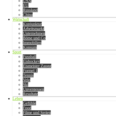
USA
EU
Russland
China
Wirtschaft
Konjunktur
Arbeitsmarkt
Unternehmen
Börse und Co
Immobilien
Konsum
Sport
Fussball
Eishockey
Eismeister Zaugg
Formel 1
Tennis
Velo
Ski
Unvergessen
Resultate
Leben
Gefühle
Food
Filme und Serien