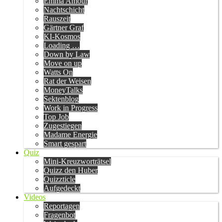
Emma Amour
Nachtschicht
Rauszeit
Gärtner Graf
KI-Kosmos
Loading …
Down by Law
Move on up
Watts On
Rat der Weisen
MoneyTalks
Sektenblog
Work in Progress
Top Job
Zugestiegen
Madame Energie
Smart gespart
Quiz
Mini-Kreuzworträtsel
Quizz den Huber
Quizzticle
Aufgedeckt
Videos
Reportagen
Fragenbot