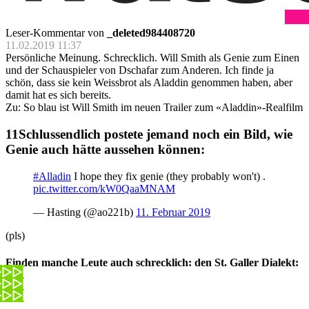
Leser-Kommentar von
_deleted984408720
11.02.2019 11:37
Persönliche Meinung. Schrecklich. Will Smith als Genie zum Einen
und der Schauspieler von Dschafar zum Anderen. Ich finde ja
schön, dass sie kein Weissbrot als Aladdin genommen haben, aber
damit hat es sich bereits.
Zu: So blau ist Will Smith im neuen Trailer zum «Aladdin»-Realfilm
Schlussendlich postete jemand noch ein Bild, wie
Genie auch hätte aussehen können:
#Alladin
I hope they fix genie (they probably won't) .
pic.twitter.com/kW0QaaMNAM
— Hasting (@ao221b)
11. Februar 2019
(pls)
Finden manche Leute auch schrecklich: den St. Galler Dialekt: