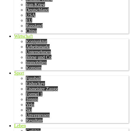
Iran-Krieg
Deutschland
USA
EU
Russland
China
Wirtschaft
Konjunktur
Arbeitsmarkt
Unternehmen
Börse und Co
Immobilien
Konsum
Sport
Fussball
Eishockey
Eismeister Zaugg
Formel 1
Tennis
Velo
Ski
Unvergessen
Resultate
Leben
Gefühle