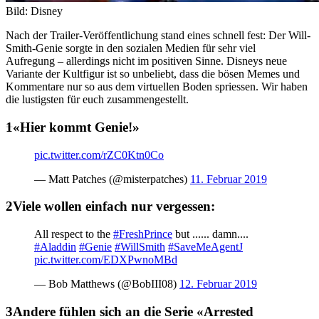
Bild: Disney
Nach der Trailer-Veröffentlichung stand eines schnell fest: Der Will-
Smith-Genie sorgte in den sozialen Medien für sehr viel
Aufregung – allerdings nicht im positiven Sinne. Disneys neue
Variante der Kultfigur ist so unbeliebt, dass die bösen Memes und
Kommentare nur so aus dem virtuellen Boden spriessen. Wir haben
die lustigsten für euch zusammengestellt.
«Hier kommt Genie!»
pic.twitter.com/rZC0Ktn0Co
— Matt Patches (@misterpatches)
11. Februar 2019
Viele wollen einfach nur vergessen:
All respect to the
#FreshPrince
but ...... damn....
#Aladdin
#Genie
#WillSmith
#SaveMeAgentJ
pic.twitter.com/EDXPwnoMBd
— Bob Matthews (@BobIII08)
12. Februar 2019
Andere fühlen sich an die Serie «Arrested