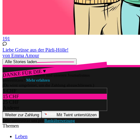
191
Liebe Grüsse aus der Pärli-Hölle!
von Emma Amour
Alle Stories laden
DANKE FÜR DIE ♥
Würdest du gerne watson und unseren Journalismus
unterstützen?
Mehr erfahren
(Du wirst umgeleitet, um die Zahlung abzuschliessen.)
5 CHF
15 CHF
25 CHF
Anderer
Weiter zur Zahlung
Mit Twint unterstützen
Oder unterstütze uns per
Banküberweisung
.
Themen
Leben