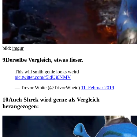
bild:
imgur
Derselbe Vergleich, etwas fieser.
This will smith genie looks weird
pic.twitter.com/r5ldUj6NMV
— Trevor White (@TrivorWhete)
11. Februar 2019
Auch Shrek wird gerne als Vergleich
herangezogen: