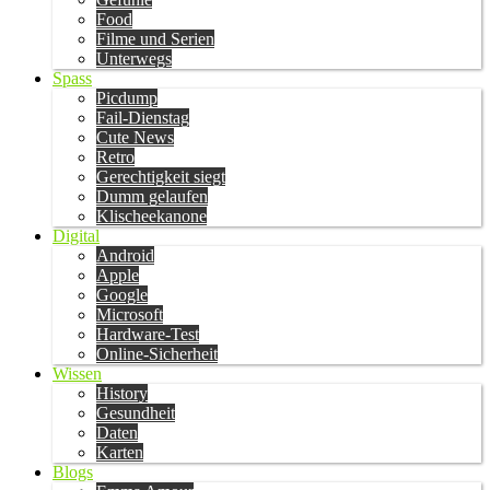
Food
Filme und Serien
Unterwegs
Spass
Picdump
Fail-Dienstag
Cute News
Retro
Gerechtigkeit siegt
Dumm gelaufen
Klischeekanone
Digital
Android
Apple
Google
Microsoft
Hardware-Test
Online-Sicherheit
Wissen
History
Gesundheit
Daten
Karten
Blogs