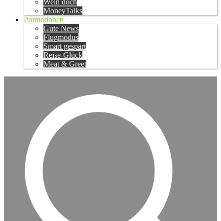
Wein doch
MoneyTalks
Promotionen
Gute News
Flugmodus
Smart gespart
Reise-Glück
Meat & Greet