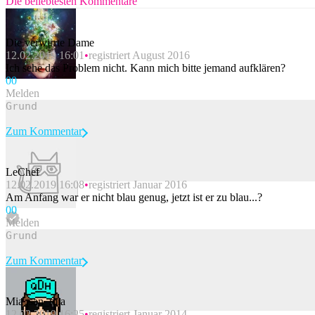
Die beliebtesten Kommentare
Die verwirrte Dame
12.02.2019 16:01
registriert August 2016
Ich sehe das Problem nicht. Kann mich bitte jemand aufklären?
0
0
Melden
Zum Kommentar
LeChef
12.02.2019 16:08
registriert Januar 2016
Beitrag melden
Am Anfang war er nicht blau genug, jetzt ist er zu blau...?
0
0
Melden
Zum Kommentar
Mia_san_mia
12.02.2019 16:25
registriert Januar 2014