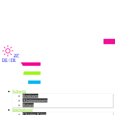
20°
DE
|
FR
Schweiz
Regionen
Abstimmungen
Reisen
International
Ukraine-Krieg