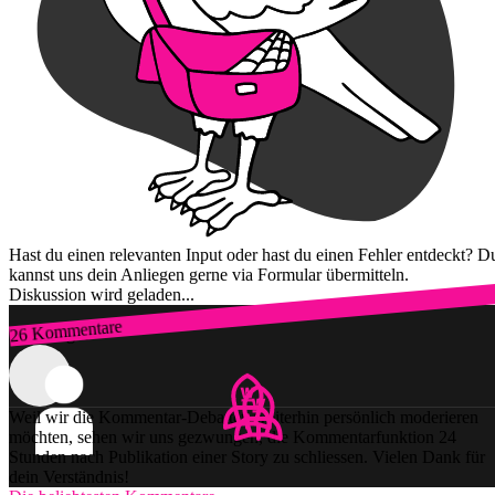
Hast du einen relevanten Input oder hast du einen Fehler entdeckt? D
kannst uns dein Anliegen gerne via Formular übermitteln.
Diskussion wird geladen...
26 Kommentare
Zum Login
Weil wir die Kommentar-Debatten weiterhin persönlich moderieren
möchten, sehen wir uns gezwungen, die Kommentarfunktion 24
Stunden nach Publikation einer Story zu schliessen. Vielen Dank für
dein Verständnis!