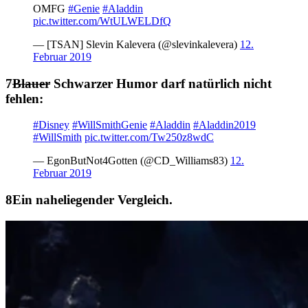
OMFG
#Genie
#Aladdin
pic.twitter.com/WtULWELDfQ
— [TSAN] Slevin Kalevera (@slevinkalevera)
12.
Februar 2019
Blauer
Schwarzer Humor darf natürlich nicht
fehlen:
#Disney
#WillSmithGenie
#Aladdin
#Aladdin2019
#WillSmith
pic.twitter.com/Tw250z8wdC
— EgonButNot4Gotten (@CD_Williams83)
12.
Februar 2019
Ein naheliegender Vergleich.