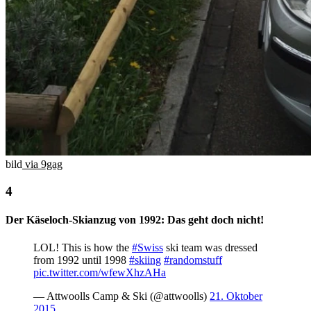
bild
via 9gag
Der Käseloch-Skianzug von 1992: Das geht doch nicht!
LOL! This is how the
#Swiss
ski team was dressed
from 1992 until 1998
#skiing
#randomstuff
pic.twitter.com/wfewXhzAHa
— Attwoolls Camp & Ski (@attwoolls)
21. Oktober
2015