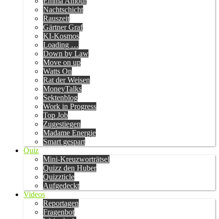
Emma Amour
Nachtschicht
Rauszeit
Gärtner Graf
KI-Kosmos
Loading …
Down by Law
Move on up
Watts On
Rat der Weisen
MoneyTalks
Sektenblog
Work in Progress
Top Job
Zugestiegen
Madame Energie
Smart gespart
Quiz
Mini-Kreuzworträtsel
Quizz den Huber
Quizzticle
Aufgedeckt
Videos
Reportagen
Fragenbot