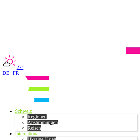
27°
DE
|
FR
Schweiz
Regionen
Abstimmungen
Reisen
International
Ukraine-Krieg