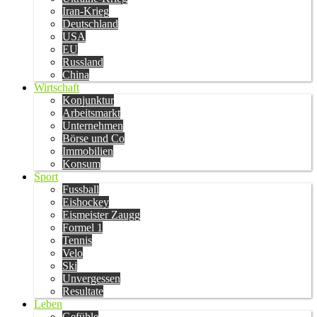
Iran-Krieg
Deutschland
USA
EU
Russland
China
Wirtschaft
Konjunktur
Arbeitsmarkt
Unternehmen
Börse und Co
Immobilien
Konsum
Sport
Fussball
Eishockey
Eismeister Zaugg
Formel 1
Tennis
Velo
Ski
Unvergessen
Resultate
Leben
Gefühle