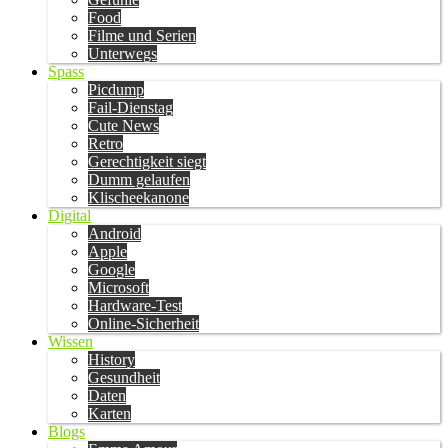
Food
Filme und Serien
Unterwegs
Spass
Picdump
Fail-Dienstag
Cute News
Retro
Gerechtigkeit siegt
Dumm gelaufen
Klischeekanone
Digital
Android
Apple
Google
Microsoft
Hardware-Test
Online-Sicherheit
Wissen
History
Gesundheit
Daten
Karten
Blogs