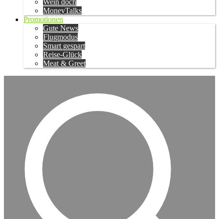
Wein doch
MoneyTalks
Promotionen
Gute News
Flugmodus
Smart gespart
Reise-Glück
Meat & Greet