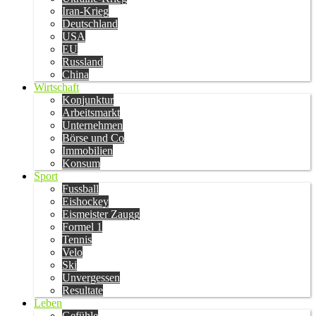
Iran-Krieg
Deutschland
USA
EU
Russland
China
Wirtschaft
Konjunktur
Arbeitsmarkt
Unternehmen
Börse und Co
Immobilien
Konsum
Sport
Fussball
Eishockey
Eismeister Zaugg
Formel 1
Tennis
Velo
Ski
Unvergessen
Resultate
Leben
Gefühle