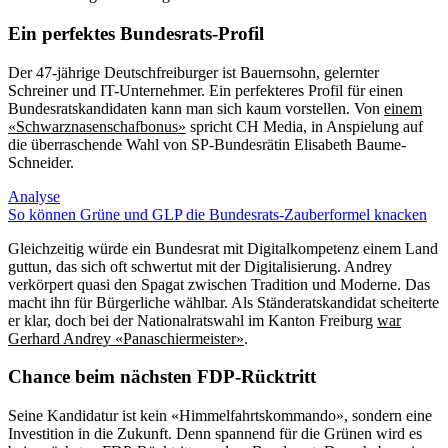
Ein perfektes Bundesrats-Profil
Der 47-jährige Deutschfreiburger ist Bauernsohn, gelernter
Schreiner und IT-Unternehmer. Ein perfekteres Profil für einen
Bundesratskandidaten kann man sich kaum vorstellen. Von
einem
«Schwarznasenschafbonus»
spricht CH Media, in Anspielung auf
die überraschende Wahl von SP-Bundesrätin Elisabeth Baume-
Schneider.
Analyse
So können Grüne und GLP die Bundesrats-Zauberformel knacken
Gleichzeitig würde ein Bundesrat mit Digitalkompetenz einem Land
guttun, das sich oft schwertut mit der Digitalisierung. Andrey
verkörpert quasi den Spagat zwischen Tradition und Moderne. Das
macht ihn für Bürgerliche wählbar. Als Ständeratskandidat scheiterte
er klar, doch bei der Nationalratswahl im Kanton Freiburg
war
Gerhard Andrey «Panaschiermeister»
.
Chance beim nächsten FDP-Rücktritt
Seine Kandidatur ist kein «Himmelfahrtskommando», sondern eine
Investition in die Zukunft. Denn spannend für die Grünen wird es