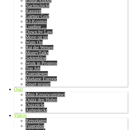
Emma Amour
Nachtschicht
Rauszeit
Gärtner Graf
KI-Kosmos
Loading …
Down by Law
Move on up
Watts On
Rat der Weisen
MoneyTalks
Sektenblog
Work in Progress
Top Job
Zugestiegen
Madame Energie
Smart gespart
Quiz
Mini-Kreuzworträtsel
Quizz den Huber
Quizzticle
Aufgedeckt
Videos
Reportagen
Fragenbot