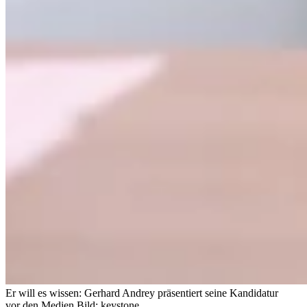
Er will es wissen: Gerhard Andrey präsentiert seine Kandidatur
vor den Medien.
Bild: keystone