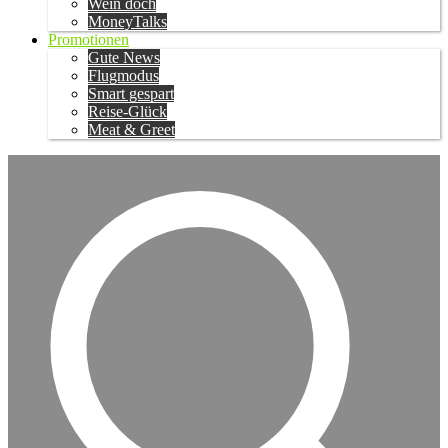
Wein doch
MoneyTalks
Promotionen
Gute News
Flugmodus
Smart gespart
Reise-Glück
Meat & Greet