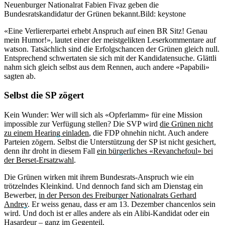
Neuenburger Nationalrat Fabien Fivaz geben die
Bundesratskandidatur der Grünen bekannt.
Bild: keystone
«Eine Verliererpartei erhebt Anspruch auf einen BR Sitz! Genau
mein Humor!», lautet einer der meistgelikten Leserkommentare auf
watson. Tatsächlich sind die Erfolgschancen der Grünen gleich null.
Entsprechend schwertaten sie sich mit der Kandidatensuche. Glättli
nahm sich gleich selbst aus dem Rennen, auch andere «Papabili»
sagten ab.
Selbst die SP zögert
Kein Wunder: Wer will sich als «Opferlamm» für eine Mission
impossible zur Verfügung stellen? Die SVP wird
die Grünen nicht
zu einem Hearing einladen
, die FDP ohnehin nicht. Auch andere
Parteien zögern. Selbst die Unterstützung der SP ist nicht gesichert,
denn ihr droht in diesem Fall
ein bürgerliches «Revanchefoul» bei
der Berset-Ersatzwahl
.
Die Grünen wirken mit ihrem Bundesrats-Anspruch wie ein
trötzelndes Kleinkind. Und dennoch fand sich am Dienstag ein
Bewerber,
in der Person des Freiburger Nationalrats Gerhard
Andrey
. Er weiss genau, dass er am 13. Dezember chancenlos sein
wird. Und doch ist er alles andere als ein Alibi-Kandidat oder ein
Hasardeur – ganz im Gegenteil.