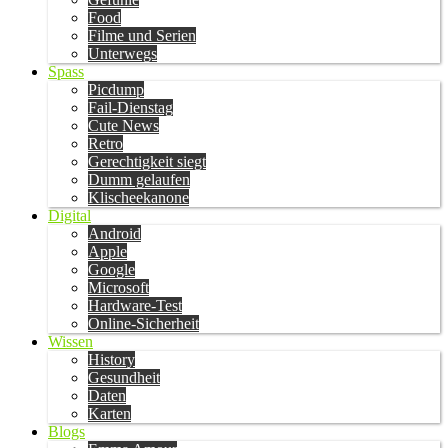
Food
Filme und Serien
Unterwegs
Spass
Picdump
Fail-Dienstag
Cute News
Retro
Gerechtigkeit siegt
Dumm gelaufen
Klischeekanone
Digital
Android
Apple
Google
Microsoft
Hardware-Test
Online-Sicherheit
Wissen
History
Gesundheit
Daten
Karten
Blogs