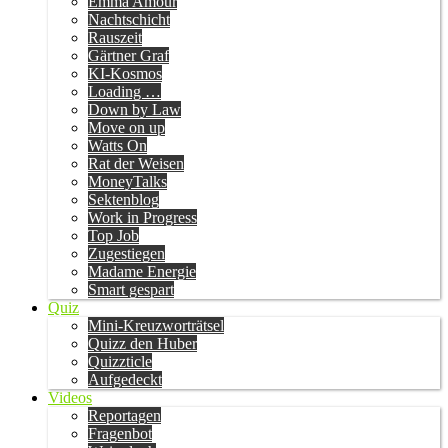
Emma Amour
Nachtschicht
Rauszeit
Gärtner Graf
KI-Kosmos
Loading …
Down by Law
Move on up
Watts On
Rat der Weisen
MoneyTalks
Sektenblog
Work in Progress
Top Job
Zugestiegen
Madame Energie
Smart gespart
Quiz
Mini-Kreuzworträtsel
Quizz den Huber
Quizzticle
Aufgedeckt
Videos
Reportagen
Fragenbot