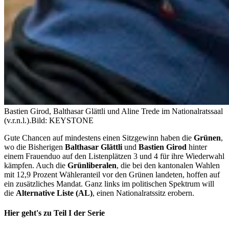
Bastien Girod, Balthasar Glättli und Aline Trede im Nationalratssaal
(v.r.n.l.).
Bild: KEYSTONE
Gute Chancen auf mindestens einen Sitzgewinn haben die
Grünen
,
wo die Bisherigen
Balthasar Glättli
und
Bastien Girod
hinter
einem Frauenduo auf den Listenplätzen 3 und 4 für ihre Wiederwahl
kämpfen. Auch die
Grünliberalen
, die bei den kantonalen Wahlen
mit 12,9 Prozent Wähleranteil vor den Grünen landeten, hoffen auf
ein zusätzliches Mandat. Ganz links im politischen Spektrum will
die
Alternative Liste (AL)
, einen Nationalratssitz erobern.
Hier geht's zu Teil I der Serie