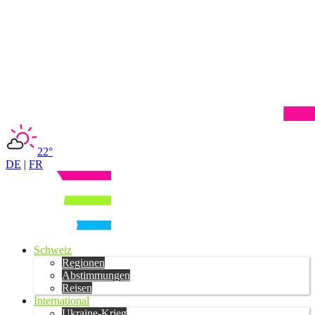
22°
DE
|
FR
Schweiz
Regionen
Abstimmungen
Reisen
International
Ukraine-Krieg