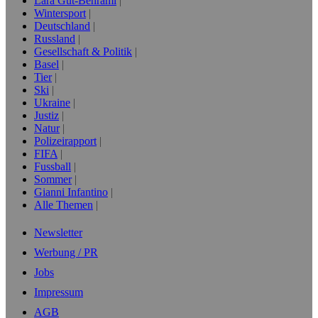
Lara Gut-Behrami
Wintersport
Deutschland
Russland
Gesellschaft & Politik
Basel
Tier
Ski
Ukraine
Justiz
Natur
Polizeirapport
FIFA
Fussball
Sommer
Gianni Infantino
Alle Themen
Newsletter
Werbung / PR
Jobs
Impressum
AGB