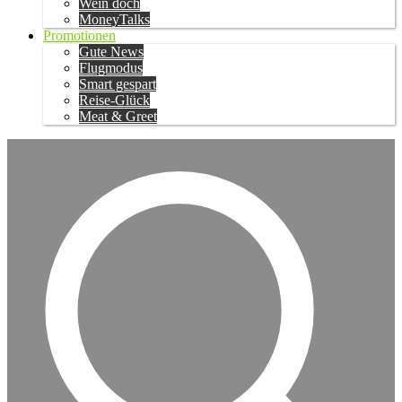
Wein doch
MoneyTalks
Promotionen
Gute News
Flugmodus
Smart gespart
Reise-Glück
Meat & Greet