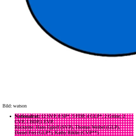
Bild: watson
Nationalrat:
12 SVP, 8 SP*, 5 FDP, 4 GLP*, 2 Grüne, 2
CVP, 1 BDP,1 EVP.
Rücktritte: Hans Egloff (SVP), Thomas Weibel (GLP),
Daniel Frei (GLP*), Kathy Riklin (CVP**).