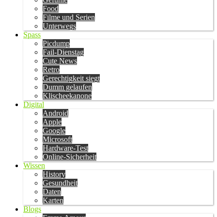
Food
Filme und Serien
Unterwegs
Spass
Picdump
Fail-Dienstag
Cute News
Retro
Gerechtigkeit siegt
Dumm gelaufen
Klischeekanone
Digital
Android
Apple
Google
Microsoft
Hardware-Test
Online-Sicherheit
Wissen
History
Gesundheit
Daten
Karten
Blogs