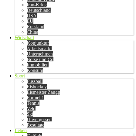
Iran-Krieg
Deutschland
USA
EU
Russland
China
Wirtschaft
Konjunktur
Arbeitsmarkt
Unternehmen
Börse und Co
Immobilien
Konsum
Sport
Fussball
Eishockey
Eismeister Zaugg
Formel 1
Tennis
Velo
Ski
Unvergessen
Resultate
Leben
Gefühle