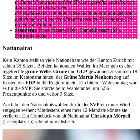
(* Daniel Frei wurde auf der SP-Liste gewählt, ist jedoch im
Juni zur GLP übergetreten.)
(** Riklin wurde von ihrer Partei nicht mehr nominiert, tritt
jedoch auf der Liste der Christlichsozialen Vereinigung CSV
erneut zur Wahl an.)
Ständerat:
Ruedi Noser (FDP), Daniel Jositsch (SP).
Rücktritte: keine.
Nationalrat
Kein Kanton stellt so viele Nationalräte wie der Kanton Zürich mit
seinen 35 Sitzen. Bei den
kantonalen Wahlen im März
gab es eine
regelrechte
grüne Welle
:
Grüne
und
GLP
gewannen zusammen 18
Sitze im Kantonsrat hinzu, der
Grüne Martin Neukom
zog auf
Kosten der
FDP
in die Regierung ein. Ein bitterer Wahlsonntag war
es für die
SVP
: Sie stürzte beim Wähleranteil um 5,56
Prozentpunkte ab und verlor 9 Sitze.
Auch bei den Nationalratswahlen dürfte der
SVP
ein rauer Wind
entgegen wehen: Mindestens eines ihrer 12 Mandate könnte sie
verlieren. Ein Comeback von alt Nationalrat
Christoph Mörgeli
(Listenplatz 15) scheint unrealistisch.