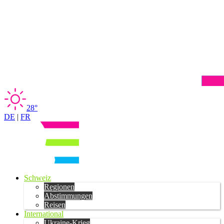
28°
DE
|
FR
Schweiz
Regionen
Abstimmungen
Reisen
International
Ukraine-Krieg