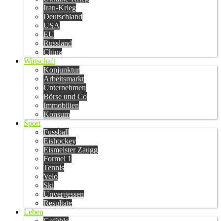
Iran-Krieg
Deutschland
USA
EU
Russland
China
Wirtschaft
Konjunktur
Arbeitsmarkt
Unternehmen
Börse und Co
Immobilien
Konsum
Sport
Fussball
Eishockey
Eismeister Zaugg
Formel 1
Tennis
Velo
Ski
Unvergessen
Resultate
Leben
Gefühle