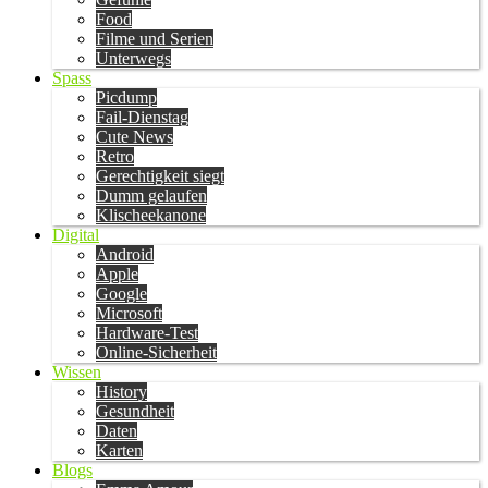
Food
Filme und Serien
Unterwegs
Spass
Picdump
Fail-Dienstag
Cute News
Retro
Gerechtigkeit siegt
Dumm gelaufen
Klischeekanone
Digital
Android
Apple
Google
Microsoft
Hardware-Test
Online-Sicherheit
Wissen
History
Gesundheit
Daten
Karten
Blogs