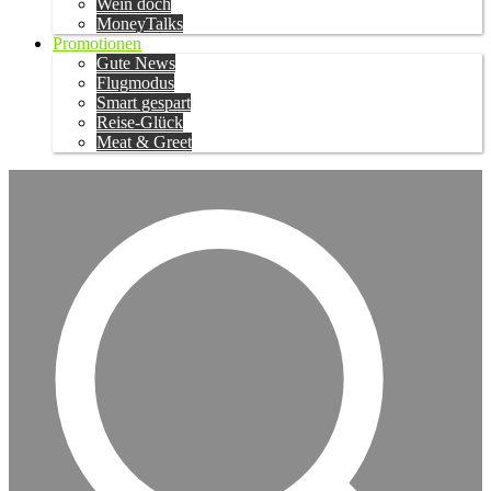
Wein doch
MoneyTalks
Promotionen
Gute News
Flugmodus
Smart gespart
Reise-Glück
Meat & Greet