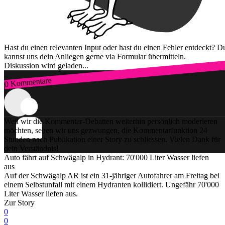
Hast du einen relevanten Input oder hast du einen Fehler entdeckt? D
kannst uns dein Anliegen gerne via Formular übermitteln.
Diskussion wird geladen...
0 Kommentare
Zum Login
Weil wir die Kommentar-Debatten weiterhin persönlich moderieren
möchten, sehen wir uns gezwungen, die Kommentarfunktion 24
Stunden nach Publikation einer Story zu schliessen. Vielen Dank für
dein Verständnis!
Auto fährt auf Schwägalp in Hydrant: 70'000 Liter Wasser liefen
aus
Auf der Schwägalp AR ist ein 31-jähriger Autofahrer am Freitag bei
einem Selbstunfall mit einem Hydranten kollidiert. Ungefähr 70'000
Liter Wasser liefen aus.
Zur Story
0
0