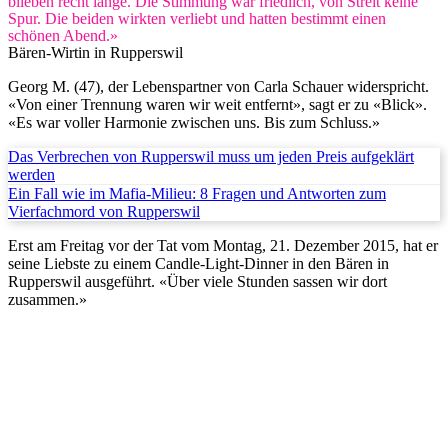
blieben recht lange. Die Stimmung war friedlich, von Streit keine
Spur. Die beiden wirkten verliebt und hatten bestimmt einen
schönen Abend.»
Bären-Wirtin in Rupperswil
Georg M. (47), der Lebenspartner von Carla Schauer widerspricht.
«Von einer Trennung waren wir weit entfernt», sagt er zu «Blick».
«Es war voller Harmonie zwischen uns. Bis zum Schluss.»
Das Verbrechen von Rupperswil muss um jeden Preis aufgeklärt
werden
Ein Fall wie im Mafia-Milieu: 8 Fragen und Antworten zum
Vierfachmord von Rupperswil
Erst am Freitag vor der Tat vom Montag, 21. Dezember 2015, hat er
seine Liebste zu einem Candle-Light-Dinner in den Bären in
Rupperswil ausgeführt. «Über viele Stunden sassen wir dort
zusammen.»