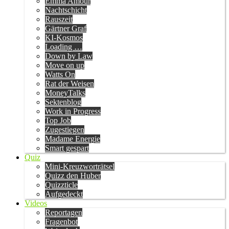
Emma Amour
Nachtschicht
Rauszeit
Gärtner Graf
KI-Kosmos
Loading …
Down by Law
Move on up
Watts On
Rat der Weisen
MoneyTalks
Sektenblog
Work in Progress
Top Job
Zugestiegen
Madame Energie
Smart gespart
Quiz
Mini-Kreuzworträtsel
Quizz den Huber
Quizzticle
Aufgedeckt
Videos
Reportagen
Fragenbot