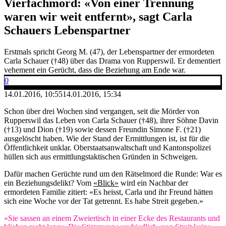
Vierfachmord: «Von einer Trennung
waren wir weit entfernt», sagt Carla
Schauers Lebenspartner
Erstmals spricht Georg M. (47), der Lebenspartner der ermordeten
Carla Schauer (†48) über das Drama von Rupperswil. Er dementiert
vehement ein Gerücht, dass die Beziehung am Ende war.
0
14.01.2016, 10:55
14.01.2016, 15:34
Schon über drei Wochen sind vergangen, seit die Mörder von
Rupperswil das Leben von Carla Schauer (†48), ihrer Söhne Davin
(†13) und Dion (†19) sowie dessen Freundin Simone F. (†21)
ausgelöscht haben. Wie der Stand der Ermittlungen ist, ist für die
Öffentlichkeit unklar. Oberstaatsanwaltschaft und Kantonspolizei
hüllen sich aus ermittlungstaktischen Gründen in Schweigen.
Dafür machen Gerüchte rund um den Rätselmord die Runde: War es
ein Beziehungsdelikt? Vom
«Blick»
wird ein Nachbar der
ermordeten Familie zitiert: «Es heisst, Carla und ihr Freund hätten
sich eine Woche vor der Tat getrennt. Es habe Streit gegeben.»
«Sie sassen an einem Zweiertisch in einer Ecke des Restaurants und