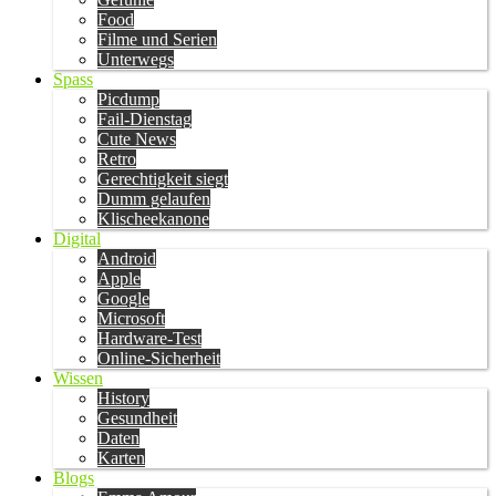
Food
Filme und Serien
Unterwegs
Spass
Picdump
Fail-Dienstag
Cute News
Retro
Gerechtigkeit siegt
Dumm gelaufen
Klischeekanone
Digital
Android
Apple
Google
Microsoft
Hardware-Test
Online-Sicherheit
Wissen
History
Gesundheit
Daten
Karten
Blogs