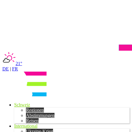
21°
DE
|
FR
Schweiz
Regionen
Abstimmungen
Reisen
International
Ukraine-Krieg