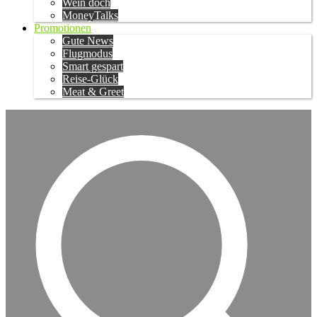
Wein doch
MoneyTalks
Promotionen
Gute News
Flugmodus
Smart gespart
Reise-Glück
Meat & Greet