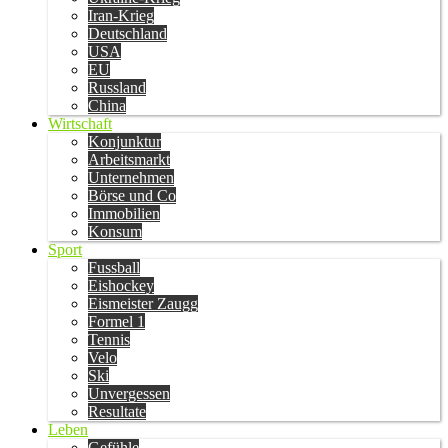
Iran-Krieg
Deutschland
USA
EU
Russland
China
Wirtschaft
Konjunktur
Arbeitsmarkt
Unternehmen
Börse und Co
Immobilien
Konsum
Sport
Fussball
Eishockey
Eismeister Zaugg
Formel 1
Tennis
Velo
Ski
Unvergessen
Resultate
Leben
Gefühle