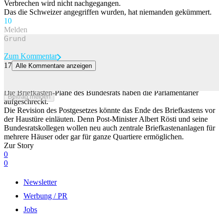
Verbrechen wird nicht nachgegangen.
Das die Schweizer angegriffen wurden, hat niemanden gekümmert.
1
0
Melden
Zum Kommentar
17
Alle Kommentare anzeigen
Der Briefkasten vor der Haustür könnte verschwinden – Röstis
Reform polarisiert
Die Briefkasten-Pläne des Bundesrats haben die Parlamentarier
Beitrag melden
aufgeschreckt.
Die Revision des Postgesetzes könnte das Ende des Briefkastens vor
der Haustüre einläuten. Denn Post-Minister Albert Rösti und seine
Bundesratskollegen wollen neu auch zentrale Briefkastenanlagen für
mehrere Häuser oder gar für ganze Quartiere ermöglichen.
Zur Story
0
0
Newsletter
Werbung / PR
Jobs