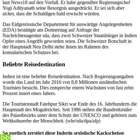
laut News18 auf den Vorfall. Er habe gegenüber Regierungschef
Yogi Adityanath seine Besorgnis ausgedrückt. Er sei sich aber
sicher, dass die Schuldigen bald erwischt würden.
Das Eidgenössische Departement für auswärtige Angelegenheiten
(EDA) bestätigte am Donnerstag auf Anfrage der
Nachrichtenagentur sda, dass zwei Schweizer Staatsbürger in Indien
Opfer eines Angriffs geworden seien. Die Schweizer Botschaft in
der Hauptstadt Neu Delhi stehe ihnen im Rahmen des
konsularischen Schutzes bei.
Beliebte Reisedestination
Indien ist eine beliebte Reisedestination. Nach Regierungsangaben
wurde das Land im Jahr 2016 von 8,8 Millionen ausländischen
Touristen besucht. Dies entspreche einem Wachstum von fast zehn
Prozent innert eines Jahres.
Die Touristenstadt Fatehpur Sikri war Ende des 16. Jahrhunderts die
Hauptstadt des Mogulreiches. Seit 1986 stehen die Baudenkmäler
des Palastbezirks unter dem Schutz der UNESCO und gehören zum
Weltkulturerbe der Menschheit. (whr/sda/dpa/afp)
So poetisch zerstört diese Inderin sexistische Kackscheisse