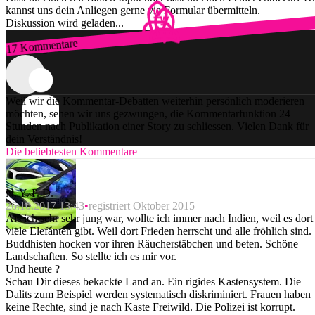
kannst uns dein Anliegen gerne via Formular übermitteln.
Diskussion wird geladen...
17 Kommentare
Zum Login
Weil wir die Kommentar-Debatten weiterhin persönlich moderieren
möchten, sehen wir uns gezwungen, die Kommentarfunktion 24
Stunden nach Publikation einer Story zu schliessen. Vielen Dank für
dein Verständnis!
Die beliebtesten Kommentare
N. Y. P. D.
26.10.2017 13:43
registriert Oktober 2015
Als ich sehr sehr jung war, wollte ich immer nach Indien, weil es dort
viele Elefanten gibt. Weil dort Frieden herrscht und alle fröhlich sind.
Buddhisten hocken vor ihren Räucherstäbchen und beten. Schöne
Landschaften. So stellte ich es mir vor.
Und heute ?
Schau Dir dieses bekackte Land an. Ein rigides Kastensystem. Die
Dalits zum Beispiel werden systematisch diskriminiert. Frauen haben
keine Rechte, sind je nach Kaste Freiwild. Die Polizei ist korrupt.