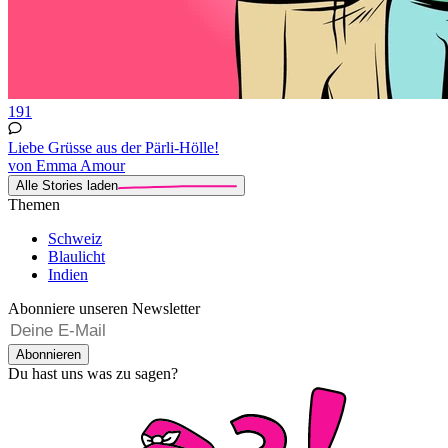
191
Liebe Grüsse aus der Pärli-Hölle!
von Emma Amour
Alle Stories laden
Themen
Schweiz
Blaulicht
Indien
Abonniere unseren Newsletter
Abonnieren
Du hast uns was zu sagen?