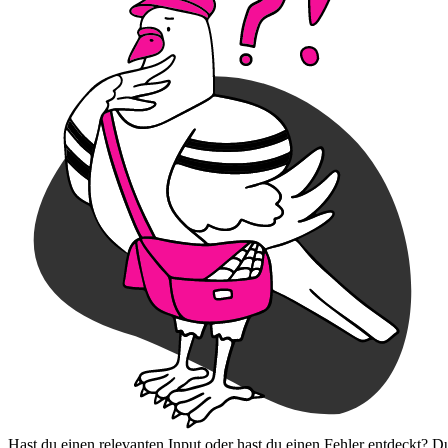
Hast du einen relevanten Input oder hast du einen Fehler entdeckt? D