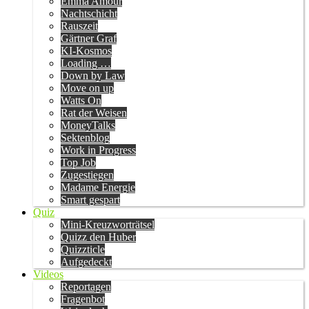
Emma Amour
Nachtschicht
Rauszeit
Gärtner Graf
KI-Kosmos
Loading …
Down by Law
Move on up
Watts On
Rat der Weisen
MoneyTalks
Sektenblog
Work in Progress
Top Job
Zugestiegen
Madame Energie
Smart gespart
Quiz
Mini-Kreuzworträtsel
Quizz den Huber
Quizzticle
Aufgedeckt
Videos
Reportagen
Fragenbot