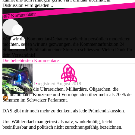
Diskussion wird geladen...
397 Kommentare
Zum Login
Weil wir die Kommentar-Debatten weiterhin persönlich moderieren
möchten, sehen wir uns gezwungen, die Kommentarfunktion 24
Stunden nach Publikation einer Story zu schliessen. Vielen Dank für
dein Verständnis!
Die beliebtesten Kommentare
N. Y. P.
12.10.2025 09:11
registriert August 2018
Heute verfügen die Ultrareichen, Milliardäre, Oligarchen, die
multinationalen Konzerne und Vermögenden über mehr als 70 % der
Stimmen im Schweizer Parlament.
DAS gibt mir noch mehr zu denken, als jede Prämiendiskussion.
Uns Wähler darf man getrost als naiv, wankelmütig, leicht
beeinflussbar und politisch nicht zurechnungsfähig bezeichnen.