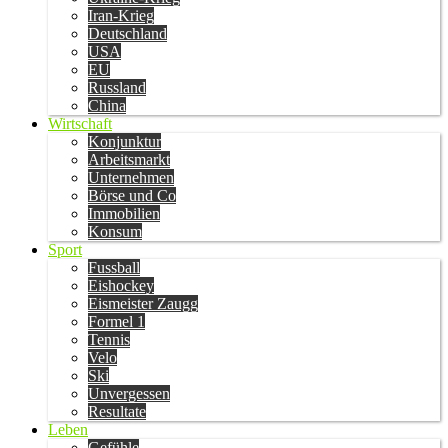
Iran-Krieg
Deutschland
USA
EU
Russland
China
Wirtschaft
Konjunktur
Arbeitsmarkt
Unternehmen
Börse und Co
Immobilien
Konsum
Sport
Fussball
Eishockey
Eismeister Zaugg
Formel 1
Tennis
Velo
Ski
Unvergessen
Resultate
Leben
Gefühle