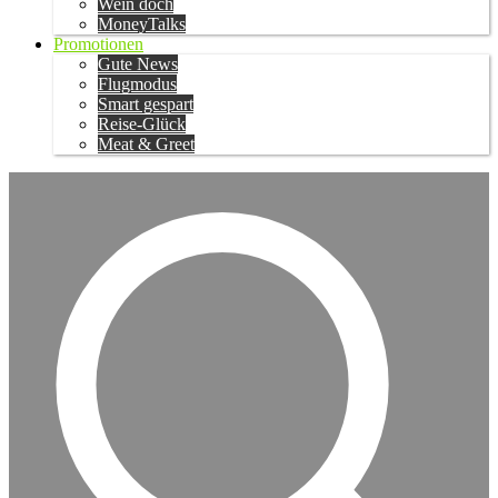
Wein doch
MoneyTalks
Promotionen
Gute News
Flugmodus
Smart gespart
Reise-Glück
Meat & Greet