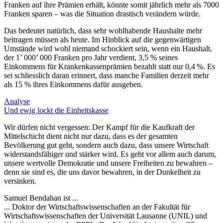
Franken auf ihre Prämien erhält, könnte somit jährlich mehr als 7000
Franken sparen – was die Situation drastisch verändern würde.
Das bedeutet natürlich, dass sehr wohlhabende Haushalte mehr
beitragen müssen als heute. Im Hinblick auf die gegenwärtigen
Umstände wird wohl niemand schockiert sein, wenn ein Haushalt,
der 1’ 000’ 000 Franken pro Jahr verdient, 3,5 % seines
Einkommens für Krankenkassenprämien bezahlt statt nur 0,4 %. Es
sei schliesslich daran erinnert, dass manche Familien derzeit mehr
als 15 % ihres Einkommens dafür ausgeben.
Analyse
Und ewig lockt die Einheitskasse
Wir dürfen nicht vergessen: Der Kampf für die Kaufkraft der
Mittelschicht dient nicht nur dazu, dass es der gesamten
Bevölkerung gut geht, sondern auch dazu, dass unsere Wirtschaft
widerstandsfähiger und stärker wird. Es geht vor allem auch darum,
unsere wertvolle Demokratie und unsere Freiheiten zu bewahren –
denn sie sind es, die uns davor bewahren, in der Dunkelheit zu
versinken.
Samuel Bendahan ist ...
... Doktor der Wirtschaftswissenschaften an der Fakultät für
Wirtschaftswissenschaften der Universität Lausanne (UNIL) und