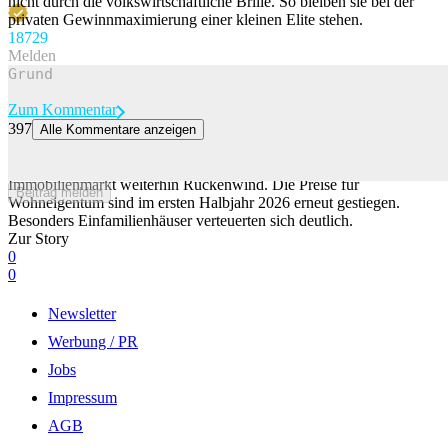
nicht durch die volkswirtschaftliche Brille. So bleiben sie bei der
privaten Gewinnmaximierung einer kleinen Elite stehen.
187
29
Melden
Zum Kommentar
397
Alle Kommentare anzeigen
Nullzinsen treiben Schweizer Immobilienpreise in die Höhe
Die anhaltenden Nullzinspolitik gibt dem Schweizer
Immobilienmarkt weiterhin Rückenwind. Die Preise für
Beitrag melden
Wohneigentum sind im ersten Halbjahr 2026 erneut gestiegen.
Besonders Einfamilienhäuser verteuerten sich deutlich.
Zur Story
0
0
Newsletter
Werbung / PR
Jobs
Impressum
AGB