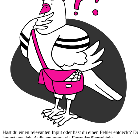
Hast du einen relevanten Input oder hast du einen Fehler entdeckt? D
kannst uns dein Anliegen gerne via Formular übermitteln.