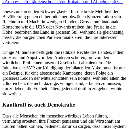
«Arena» nach Prämienschock: Von Rabatten und Abnehmspritzen
Diese zunehmenden Schwierigkeiten für die breite Mehrheit der
Bevölkerung gehen einher mit einer obszönen Konzentration von
Reichtum und Macht in wenigen Händen. Grosse multinationale
Konzerne wie die UBS oder Novartis treiben ihre Preise in die
Höhe, bedrohen das Land in grossem Stil, während sie gleichzeitig
massiv die bürgerlichen Parteien finanzieren, die ihre Interessen
vertreten.
Einige Milliardäre beflügeln die radikale Rechte des Landes, indem
sie Hass und Angst vor dem Anderen schüren, um von den
wirklichen Problemen unserer Gesellschaft abzulenken. Die
Initiative der SVP zur Kündigung der bilateralen Abkommen ist nur
ein Beispiel für eine abstossende Kampagne, deren Folge ein
grösseres Leiden der Mittelschichten sein könnte, während allein die
Ultrareichen, die nicht dazu gezwungen sind, arbeiten zu müssen,
um zu leben, die Freiheit hätten, jederzeit dorthin zu gehen, wohin
sie wollen.
Kaufkraft ist auch Demokratie
Dass alle Menschen ein menschenwürdiges Leben führen,
vernünftig arbeiten, ihre Freizeit geniessen und die Wirtschaft am
Laufen halten können, bedeutet, dafür zu sorgen, dass unser System