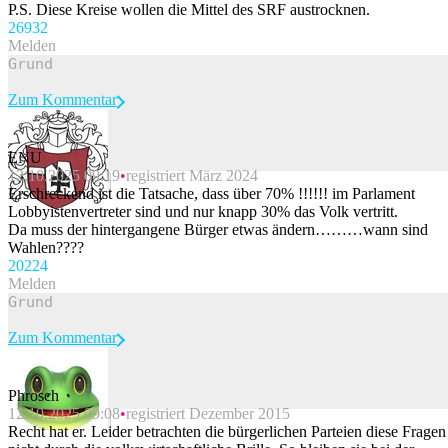
P.S. Diese Kreise wollen die Mittel des SRF austrocknen.
269
32
Melden
Zum Kommentar
ENU
12.10.2025 09:19
registriert März 2024
Beitrag melden
Erschreckend ist die Tatsache, dass über 70% !!!!!! im Parlament
Lobbyistenvertreter sind und nur knapp 30% das Volk vertritt.
Da muss der hintergangene Bürger etwas ändern………wann sind
Wahlen????
202
24
Melden
Zum Kommentar
Phrosch
12.10.2025 09:08
registriert Dezember 2015
Beitrag melden
Recht hat er. Leider betrachten die bürgerlichen Parteien diese Fragen