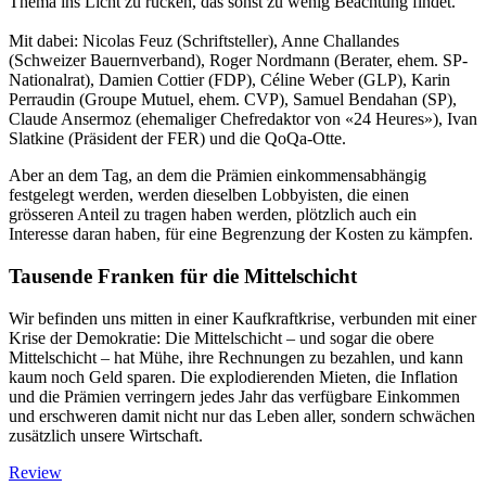
Thema ins Licht zu rücken, das sonst zu wenig Beachtung findet.
Mit dabei: Nicolas Feuz (Schriftsteller), Anne Challandes
(Schweizer Bauernverband), Roger Nordmann (Berater, ehem. SP-
Nationalrat), Damien Cottier (FDP), Céline Weber (GLP), Karin
Perraudin (Groupe Mutuel, ehem. CVP), Samuel Bendahan (SP),
Claude Ansermoz (ehemaliger Chefredaktor von «24 Heures»), Ivan
Slatkine (Präsident der FER) und die QoQa-Otte.
Aber an dem Tag, an dem die Prämien einkommensabhängig
festgelegt werden, werden dieselben Lobbyisten, die einen
grösseren Anteil zu tragen haben werden, plötzlich auch ein
Interesse daran haben, für eine Begrenzung der Kosten zu kämpfen.
Tausende Franken für die Mittelschicht
Wir befinden uns mitten in einer Kaufkraftkrise, verbunden mit einer
Krise der Demokratie: Die Mittelschicht – und sogar die obere
Mittelschicht – hat Mühe, ihre Rechnungen zu bezahlen, und kann
kaum noch Geld sparen. Die explodierenden Mieten, die Inflation
und die Prämien verringern jedes Jahr das verfügbare Einkommen
und erschweren damit nicht nur das Leben aller, sondern schwächen
zusätzlich unsere Wirtschaft.
Review