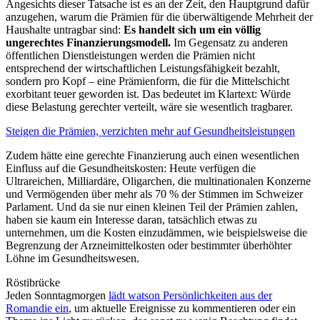
Angesichts dieser Tatsache ist es an der Zeit, den Hauptgrund dafür
anzugehen, warum die Prämien für die überwältigende Mehrheit der
Haushalte untragbar sind:
Es handelt sich um ein völlig
ungerechtes Finanzierungsmodell.
Im Gegensatz zu anderen
öffentlichen Dienstleistungen werden die Prämien nicht
entsprechend der wirtschaftlichen Leistungsfähigkeit bezahlt,
sondern pro Kopf – eine Prämienform, die für die Mittelschicht
exorbitant teuer geworden ist. Das bedeutet im Klartext: Würde
diese Belastung gerechter verteilt, wäre sie wesentlich tragbarer.
Steigen die Prämien, verzichten mehr auf Gesundheitsleistungen
Zudem hätte eine gerechte Finanzierung auch einen wesentlichen
Einfluss auf die Gesundheitskosten: Heute verfügen die
Ultrareichen, Milliardäre, Oligarchen, die multinationalen Konzerne
und Vermögenden über mehr als 70 % der Stimmen im Schweizer
Parlament. Und da sie nur einen kleinen Teil der Prämien zahlen,
haben sie kaum ein Interesse daran, tatsächlich etwas zu
unternehmen, um die Kosten einzudämmen, wie beispielsweise die
Begrenzung der Arzneimittelkosten oder bestimmter überhöhter
Löhne im Gesundheitswesen.
Röstibrücke
Jeden Sonntagmorgen
lädt watson Persönlichkeiten aus der
Romandie ein
, um aktuelle Ereignisse zu kommentieren oder ein