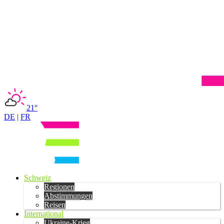
21°
DE
|
FR
Schweiz
Regionen
Abstimmungen
Reisen
International
Ukraine-Krieg