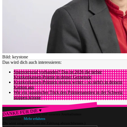
Bild: keystone
Das wird dich auch interessieren:
Sparpotenzial vorhanden? Das ist 2026 die tiefste
Krankenkassen-Prämie in deiner Gemeinde
Krankenkassen-Prämien steigen weiter – so sieht's in deinem
Kanton aus
Wie ein japanischer Trick den Prämienanstieg in der Schweiz
stoppen könnte
DANKE FÜR DIE ♥
Würdest du gerne watson und unseren Journalismus
unterstützen?
Mehr erfahren
(Du wirst umgeleitet, um die Zahlung abzuschliessen.)