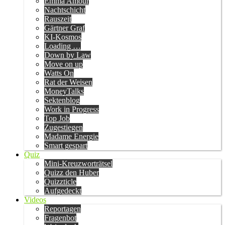
Emma Amour
Nachtschicht
Rauszeit
Gärtner Graf
KI-Kosmos
Loading …
Down by Law
Move on up
Watts On
Rat der Weisen
MoneyTalks
Sektenblog
Work in Progress
Top Job
Zugestiegen
Madame Energie
Smart gespart
Quiz
Mini-Kreuzworträtsel
Quizz den Huber
Quizzticle
Aufgedeckt
Videos
Reportagen
Fragenbot