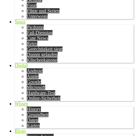
Food
Filme und Serien
Unterwegs
Spass
Picdump
Fail-Dienstag
Cute News
Retro
Gerechtigkeit siegt
Dumm gelaufen
Klischeekanone
Digital
Android
Apple
Google
Microsoft
Hardware-Test
Online-Sicherheit
Wissen
History
Gesundheit
Daten
Karten
Blogs