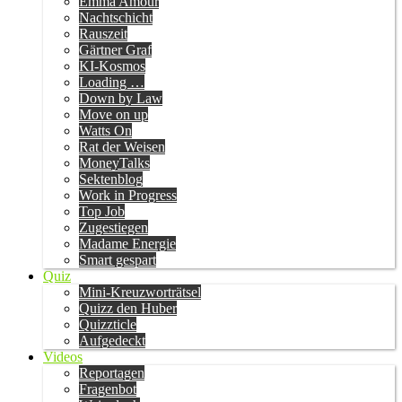
Emma Amour
Nachtschicht
Rauszeit
Gärtner Graf
KI-Kosmos
Loading …
Down by Law
Move on up
Watts On
Rat der Weisen
MoneyTalks
Sektenblog
Work in Progress
Top Job
Zugestiegen
Madame Energie
Smart gespart
Quiz
Mini-Kreuzworträtsel
Quizz den Huber
Quizzticle
Aufgedeckt
Videos
Reportagen
Fragenbot