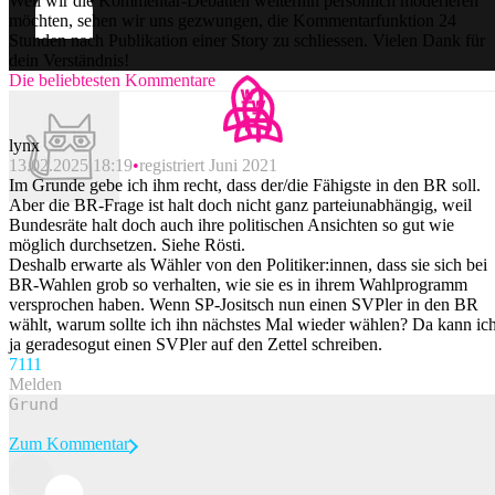
Weil wir die Kommentar-Debatten weiterhin persönlich moderieren
möchten, sehen wir uns gezwungen, die Kommentarfunktion 24
Stunden nach Publikation einer Story zu schliessen. Vielen Dank für
dein Verständnis!
Die beliebtesten Kommentare
lynx
13.02.2025 18:19
registriert Juni 2021
Im Grunde gebe ich ihm recht, dass der/die Fähigste in den BR soll.
Aber die BR-Frage ist halt doch nicht ganz parteiunabhängig, weil
Bundesräte halt doch auch ihre politischen Ansichten so gut wie
möglich durchsetzen. Siehe Rösti.
Deshalb erwarte als Wähler von den Politiker:innen, dass sie sich bei
BR-Wahlen grob so verhalten, wie sie es in ihrem Wahlprogramm
versprochen haben. Wenn SP-Jositsch nun einen SVPler in den BR
wählt, warum sollte ich ihn nächstes Mal wieder wählen? Da kann ic
ja geradesogut einen SVPler auf den Zettel schreiben.
71
11
Melden
Zum Kommentar