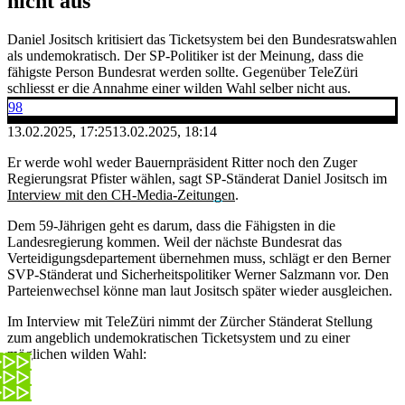
nicht aus
Daniel Jositsch kritisiert das Ticketsystem bei den Bundesratswahlen
als undemokratisch. Der SP-Politiker ist der Meinung, dass die
fähigste Person Bundesrat werden sollte. Gegenüber TeleZüri
schliesst er die Annahme einer wilden Wahl selber nicht aus.
98
13.02.2025, 17:25
13.02.2025, 18:14
Er werde wohl weder Bauernpräsident Ritter noch den Zuger
Regierungsrat Pfister wählen, sagt SP-Ständerat Daniel Jositsch im
Interview mit den CH-Media-Zeitungen
.
Dem 59-Jährigen geht es darum, dass die Fähigsten in die
Landesregierung kommen. Weil der nächste Bundesrat das
Verteidigungsdepartement übernehmen muss, schlägt er den Berner
SVP-Ständerat und Sicherheitspolitiker Werner Salzmann vor. Den
Parteienwechsel könne man laut Jositsch später wieder ausgleichen.
Im Interview mit TeleZüri nimmt der Zürcher Ständerat Stellung
zum angeblich undemokratischen Ticketsystem und zu einer
möglichen wilden Wahl: