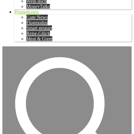
Wein doch
MoneyTalks
Promotionen
Gute News
Flugmodus
Smart gespart
Reise-Glück
Meat & Greet