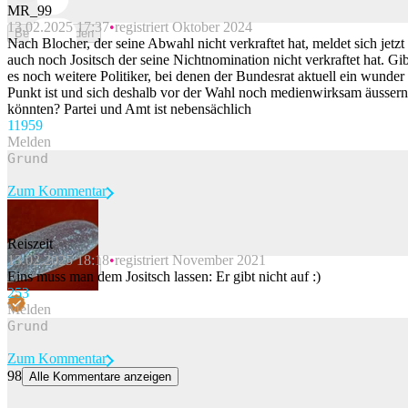
MR_99
13.02.2025 17:37
registriert Oktober 2024
Beitrag melden
Nach Blocher, der seine Abwahl nicht verkraftet hat, meldet sich jetzt
auch noch Jositsch der seine Nichtnomination nicht verkraftet hat. Gib
es noch weitere Politiker, bei denen der Bundesrat aktuell ein wunder
Punkt ist und sich deshalb vor der Wahl noch medienwirksam äussern
könnten? Partei und Amt ist nebensächlich
119
59
Melden
Zum Kommentar
Reiszeit
13.02.2025 18:18
registriert November 2021
Beitrag melden
Eins muss man dem Jositsch lassen: Er gibt nicht auf :)
25
3
Melden
Zum Kommentar
98
Alle Kommentare anzeigen
Walliser Gericht verlängert Massnahmen gegen Ehepaar Moretti für