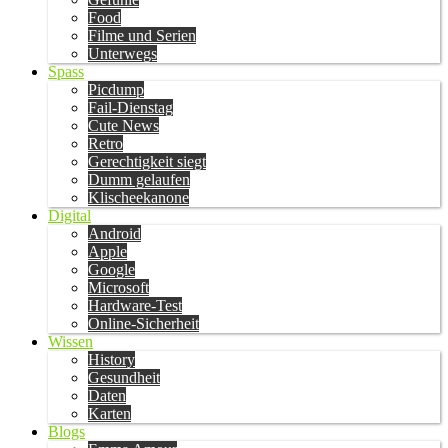
Food
Filme und Serien
Unterwegs
Spass
Picdump
Fail-Dienstag
Cute News
Retro
Gerechtigkeit siegt
Dumm gelaufen
Klischeekanone
Digital
Android
Apple
Google
Microsoft
Hardware-Test
Online-Sicherheit
Wissen
History
Gesundheit
Daten
Karten
Blogs