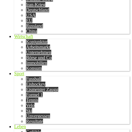
Iran-Krieg
Deutschland
USA
EU
Russland
China
Wirtschaft
Konjunktur
Arbeitsmarkt
Unternehmen
Börse und Co
Immobilien
Konsum
Sport
Fussball
Eishockey
Eismeister Zaugg
Formel 1
Tennis
Velo
Ski
Unvergessen
Resultate
Leben
Gefühle