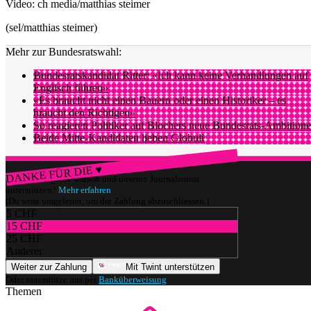
Video: ch media/matthias steimer
(sel/matthias steimer)
Mehr zur Bundesratswahl:
Bundesratskandidat Ritter: «Ich kann keine Verhandlungen auf
Englisch führen»
«Es braucht nicht einen Bauern oder einen Historiker – es
braucht den Richtigen»
So reagieren Politiker auf Blochers neue Bundesrats-Ambition
Beide Mitte-Kandidaten lieben Globuli
DANKE FÜR DIE ♥
Würdest du gerne watson und unseren Journalismus
unterstützen?
Mehr erfahren
(Du wirst umgeleitet, um die Zahlung abzuschliessen.)
5 CHF
15 CHF
25 CHF
Anderer
Weiter zur Zahlung
Mit Twint unterstützen
Oder unterstütze uns per
Banküberweisung
.
Themen