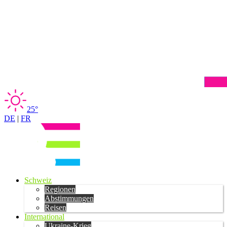
25°
DE
|
FR
Schweiz
Regionen
Abstimmungen
Reisen
International
Ukraine-Krieg