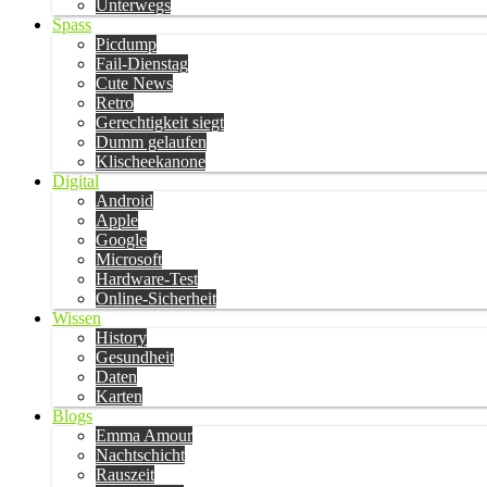
Unterwegs
Spass
Picdump
Fail-Dienstag
Cute News
Retro
Gerechtigkeit siegt
Dumm gelaufen
Klischeekanone
Digital
Android
Apple
Google
Microsoft
Hardware-Test
Online-Sicherheit
Wissen
History
Gesundheit
Daten
Karten
Blogs
Emma Amour
Nachtschicht
Rauszeit