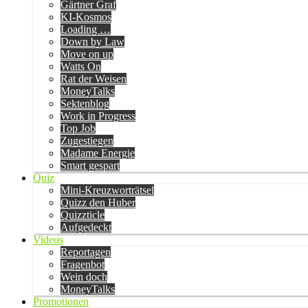
Gärtner Graf
KI-Kosmos
Loading …
Down by Law
Move on up
Watts On
Rat der Weisen
MoneyTalks
Sektenblog
Work in Progress
Top Job
Zugestiegen
Madame Energie
Smart gespart
Quiz
Mini-Kreuzworträtsel
Quizz den Huber
Quizzticle
Aufgedeckt
Videos
Reportagen
Fragenbot
Wein doch
MoneyTalks
Promotionen