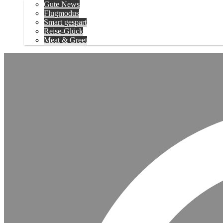
Gute News
Flugmodus
Smart gespart
Reise-Glück
Meat & Greet