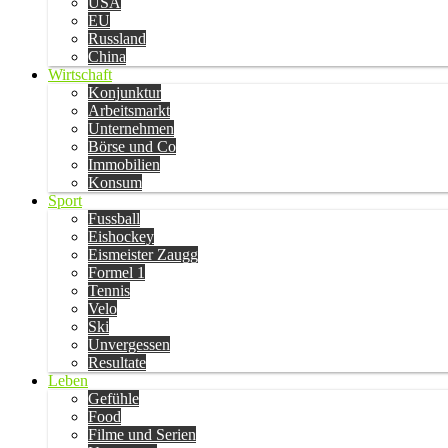
USA
EU
Russland
China
Wirtschaft
Konjunktur
Arbeitsmarkt
Unternehmen
Börse und Co
Immobilien
Konsum
Sport
Fussball
Eishockey
Eismeister Zaugg
Formel 1
Tennis
Velo
Ski
Unvergessen
Resultate
Leben
Gefühle
Food
Filme und Serien