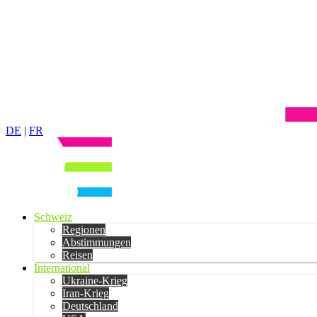
DE
|
FR
Schweiz
Regionen
Abstimmungen
Reisen
International
Ukraine-Krieg
Iran-Krieg
Deutschland