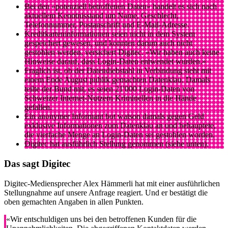
Bei den «potenziell betroffenen Daten» handelt es sich nach
aktuellem Kenntnisstand um Name, Geschlecht,
Telefonnummer, Postanschrift und E-Mail-Adresse.
Kreditkarteninformationen seien nicht in dem System
gespeichert gewesen, und konnten darum auch nicht
gestohlen werden, versichert Digitec. «Wir haben auch keine
Hinweise darauf, dass Login-Daten entwendet wurden.»
Fraglich ist, ob der Datendiebstahl in Verbindung steht mit
einem Ende August publik gemachten Datenklau. Damals
teilte der Bund mit, es seien 21'000 Login-Daten von
Schweizer Internet-Nutzern Kriminellen in die Hände
gefallen.
Ein anonymer Informant bot watson damals gegen Geld
exklusive Informationen zum Datenklau an und behauptete,
die vierfache Menge an Login-Daten sei gestohlen worden.
Digitec hat ausführlich Stellung genommen (siehe unten).
Das sagt Digitec
Digitec-Mediensprecher Alex Hämmerli hat mit einer ausführlichen
Stellungnahme auf unsere Anfrage reagiert. Und er bestätigt die
oben gemachten Angaben in allen Punkten.
«Wir entschuldigen uns bei den betroffenen Kunden für die