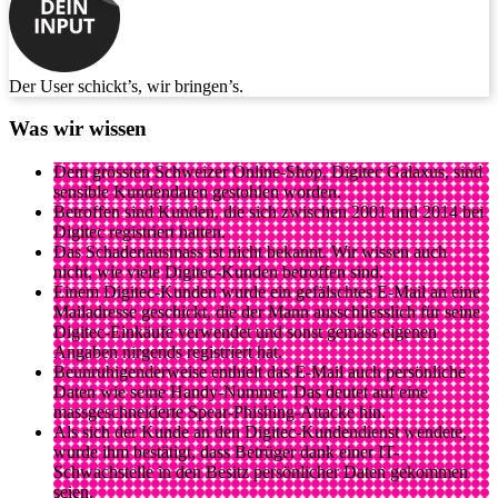
Der User schickt’s, wir bringen’s.
Was wir wissen
Dem grössten Schweizer Online-Shop, Digitec Galaxus, sind
sensible Kundendaten gestohlen worden.
Betroffen sind Kunden, die sich zwischen 2001 und 2014 bei
Digitec registriert hatten.
Das Schadenausmass ist nicht bekannt. Wir wissen auch
nicht, wie viele Digitec-Kunden betroffen sind.
Einem Digitec-Kunden wurde ein gefälschtes E-Mail an eine
Mailadresse geschickt, die der Mann ausschliesslich für seine
Digitec-Einkäufe verwendet und sonst gemäss eigenen
Angaben nirgends registriert hat.
Beunruhigenderweise enthielt das E-Mail auch persönliche
Daten wie seine Handy-Nummer. Das deutet auf eine
massgeschneiderte Spear-Phishing-Attacke hin.
Als sich der Kunde an den Digitec-Kundendienst wendete,
wurde ihm bestätigt, dass Betrüger dank einer IT-
Schwachstelle in den Besitz persönlicher Daten gekommen
seien.