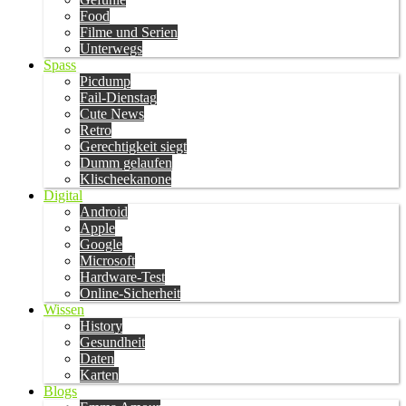
Food
Filme und Serien
Unterwegs
Spass
Picdump
Fail-Dienstag
Cute News
Retro
Gerechtigkeit siegt
Dumm gelaufen
Klischeekanone
Digital
Android
Apple
Google
Microsoft
Hardware-Test
Online-Sicherheit
Wissen
History
Gesundheit
Daten
Karten
Blogs