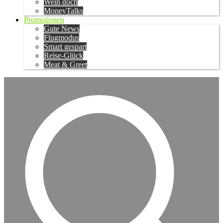
Wein doch
MoneyTalks
Promotionen
Gute News
Flugmodus
Smart gespart
Reise-Glück
Meat & Greet