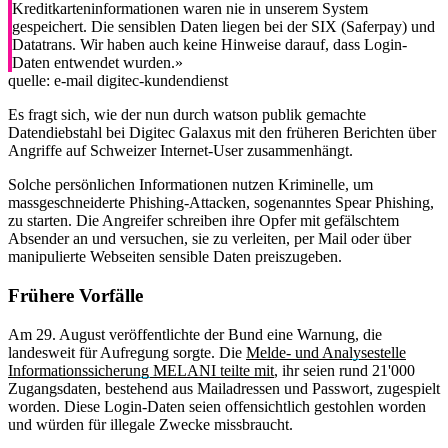
Kreditkarteninformationen waren nie in unserem System
gespeichert. Die sensiblen Daten liegen bei der SIX (Saferpay) und
Datatrans. Wir haben auch keine Hinweise darauf, dass Login-
Daten entwendet wurden.»
quelle: e-mail digitec-kundendienst
Es fragt sich, wie der nun durch watson publik gemachte
Datendiebstahl bei Digitec Galaxus mit den früheren Berichten über
Angriffe auf Schweizer Internet-User zusammenhängt.
Solche persönlichen Informationen nutzen Kriminelle, um
massgeschneiderte Phishing-Attacken, sogenanntes Spear Phishing,
zu starten. Die Angreifer schreiben ihre Opfer mit gefälschtem
Absender an und versuchen, sie zu verleiten, per Mail oder über
manipulierte Webseiten sensible Daten preiszugeben.
Frühere Vorfälle
Am 29. August veröffentlichte der Bund eine Warnung, die
landesweit für Aufregung sorgte. Die
Melde- und Analysestelle
Informationssicherung MELANI teilte mit
, ihr seien rund 21'000
Zugangsdaten, bestehend aus Mailadressen und Passwort, zugespielt
worden. Diese Login-Daten seien offensichtlich gestohlen worden
und würden für illegale Zwecke missbraucht.