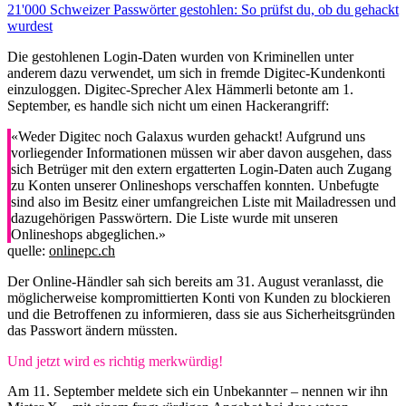
21'000 Schweizer Passwörter gestohlen: So prüfst du, ob du gehackt
wurdest
Die gestohlenen Login-Daten wurden von Kriminellen unter
anderem dazu verwendet, um sich in fremde Digitec-Kundenkonti
einzuloggen. Digitec-Sprecher Alex Hämmerli betonte am 1.
September, es handle sich nicht um einen Hackerangriff:
«Weder Digitec noch Galaxus wurden gehackt! Aufgrund uns
vorliegender Informationen müssen wir aber davon ausgehen, dass
sich Betrüger mit den extern ergatterten Login-Daten auch Zugang
zu Konten unserer Onlineshops verschaffen konnten. Unbefugte
sind also im Besitz einer umfangreichen Liste mit Mailadressen und
dazugehörigen Passwörtern. Die Liste wurde mit unseren
Onlineshops abgeglichen.»
quelle:
onlinepc.ch
Der Online-Händler sah sich bereits am 31. August veranlasst, die
möglicherweise kompromittierten Konti von Kunden zu blockieren
und die Betroffenen zu informieren, dass sie aus Sicherheitsgründen
das Passwort ändern müssten.
Und jetzt wird es richtig merkwürdig!
Am 11. September meldete sich ein Unbekannter – nennen wir ihn