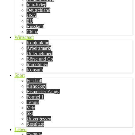
Iran-Krieg
Deutschland
USA
EU
Russland
China
Wirtschaft
Konjunktur
Arbeitsmarkt
Unternehmen
Börse und Co
Immobilien
Konsum
Sport
Fussball
Eishockey
Eismeister Zaugg
Formel 1
Tennis
Velo
Ski
Unvergessen
Resultate
Leben
Gefühle