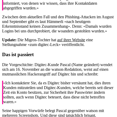
informiert, von denen wir wissen, dass ihre Kontaktdaten
abgegriffen wurden.»
Zwischen dem aktuellen Fall und den Phishing-Attacken im August
und September gibt es laut Hämmerli «nach heutigem
Erkenntnisstand keinen Zusammenhang». Denn: «Damals wurden
Logins bei uns durchprobiert, die woanders gestohlen wurden.»
Update:
Die Migros-Tochter hat
auf ihrer Website
eine
Stellungnahme «zum digitec-Leck» veröffentlicht.
Das ist passiert
Die Vorgeschichte: Digitec-Kunde Pascal (Name geändert) wendet
sich am 16. November an die watson-Redaktion, weist auf einen
mutmasslichen Hackerangriff auf Digitec hin und schreibt:
«Ich kontaktiere Sie, da es Digitec bisher versäumt hat, dies ihren
Kunden mitzuteilen und Digitec-Kunden, welche bereits seit dieser
Zeit ein Konto besitzen, zur Sicherheit ihre Passwörter ändern
sollten, auch wenn Digitec beteuert, dass diese nicht betroffen
waren.»
Seine happigen Vorwürfe belegt Pascal gegenüber watson mit
mehreren Screenshots. Und diese sind tatsächlich brisant.