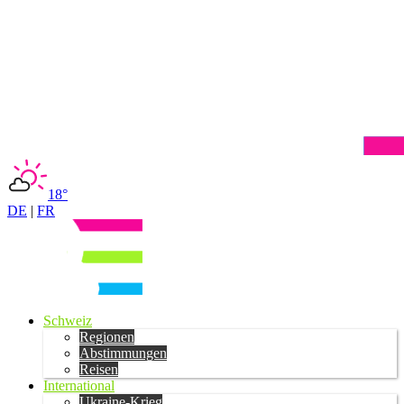
18°
DE
|
FR
Schweiz
Regionen
Abstimmungen
Reisen
International
Ukraine-Krieg