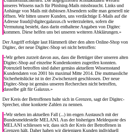
Unannehmlichkeiten. Die abgegriffenen Kontaktdaten werden
unseres Wissens nach für Phishing-Mails missbraucht. Links und
Anhänge von Mails mit dubiosen Absendern sollte man generell nie
öffnen. Wir bitten unsere Kunden, uns verdächtige E-Mails auf die
Adresse fraud@digitecgalaxus.ch weiterzuleiten, sofern die
Vermutung besteht, dass darin enthaltene Angaben von Digitec
kommen. Diese helfen uns bei unseren weiteren Abklärungen.»
Der Angriff erfolgte laut Hämmerli über den alten Online-Shop von
Digitec, der neue Digitec-Shop sei nicht betroffen:
«Wir gehen zurzeit davon aus, dass die Betrüger über unseren alten
Digitec-Shop auf einzelne Kundenkonten zugreifen konnten.
Potenziell betroffen sind daher gemäss aktuellem Wissensstand
Kundendaten von 2001 bis maximal Mitte 2014. Die mutmassliche
Sicherheitslücke ist in der Zwischenzeit geschlossen. Der neue
Digitec-Shop ist gemäss unseren Recherchen nicht betroffen,
dasselbe gilt für Galaxus.»
Der Kreis der Betroffenen halte sich in Grenzen, sagt der Digitec-
Sprecher, ohne konkrete Zahlen zu nennen.
«Wir stehen im aktuellen Fall (...) im engen Austausch mit der
Bundesmeldestelle MELANI. Aus der bisherigen Meldequote des
MELANI schliessen wir, dass sich der Kreis der Betroffenen in
Grenzen hält. Daher haben wir diejenigen Kunden individuell