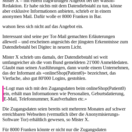
Mister X – mit einem fragwürdigen Angebot bei der watson-
Redaktion. Er habe nichts mit dem Datendiebstahl zu tun, könne
aber exklusive Informationen anbieten, schrieb er in einem
anonymen Mail. Dafür wolle er 8000 Franken in Bar.
watson liess sich nicht auf das Angebot ein.
Interessant sind seine per Tor-Mail gemachten Erläuterungen
alleweil – und erscheinen angesichts der jüngsten Erkenntnisse zum
Datendiebstahl bei Digitec in neuem Licht.
Mister X schrieb uns damals, der Datendiebstahl sei weit
umfangreicher als die vom Bund gemeldeten 21'000 Anmeldedaten.
Glaubt man seinen Ausführungen, dann wurde einem Unternehmen,
das der Informant als «onlineShop(Patient0)» bezeichnet, das
Vierfache, also gut 80'000 Logins, gestohlen.
«Logt man sich mit den Zugangsdaten beim onlineShop(Patient0)
ein, erhält man Informationen wie Personalien, Geburtsdatierung,
E-Mail, Telefonnummer, Kaufverhalten etc.»
Die Zugangsdaten seien bereits seit mehreren Monaten auf schwer
erreichbaren Webseiten (vermutlich über die Anonymisierungs-
Software Tor) erhältlich gewesen, so Mister X.
Für 8000 Franken könnte er nicht nur die Zugangsdaten