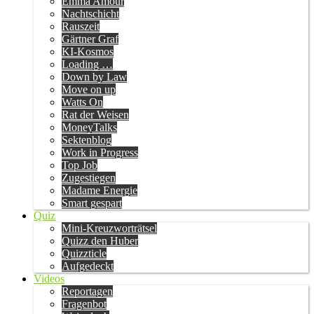
Emma Amour
Nachtschicht
Rauszeit
Gärtner Graf
KI-Kosmos
Loading …
Down by Law
Move on up
Watts On
Rat der Weisen
MoneyTalks
Sektenblog
Work in Progress
Top Job
Zugestiegen
Madame Energie
Smart gespart
Quiz
Mini-Kreuzworträtsel
Quizz den Huber
Quizzticle
Aufgedeckt
Videos
Reportagen
Fragenbot