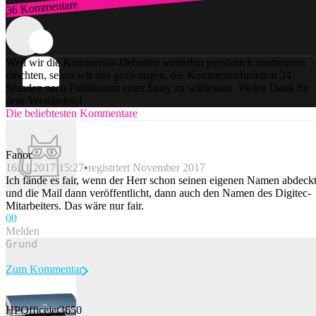
36 Kommentare
Zum Login
Weil wir die Kommentar-Debatten weiterhin persönlich moderieren
möchten, sehen wir uns gezwungen, die Kommentarfunktion 24
Stunden nach Publikation einer Story zu schliessen. Vielen Dank für
dein Verständnis!
Die beliebtesten Kommentare
Fanor
16.11.2017 15:27
registriert November 2017
Ich fände es fair, wenn der Herr schon seinen eigenen Namen abdeck
und die Mail dann veröffentlicht, dann auch den Namen des Digitec-
Mitarbeiters. Das wäre nur fair.
0
0
Melden
Zum Kommentar
HPOfficejet3650