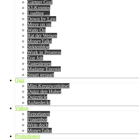
Gärtner Graf
KI-Kosmos
Loading …
Down by Law
Move on up
Watts On
Rat der Weisen
MoneyTalks
Sektenblog
Work in Progress
Top Job
Zugestiegen
Madame Energie
Smart gespart
Quiz
Mini-Kreuzworträtsel
Quizz den Huber
Quizzticle
Aufgedeckt
Videos
Reportagen
Fragenbot
Wein doch
MoneyTalks
Promotionen