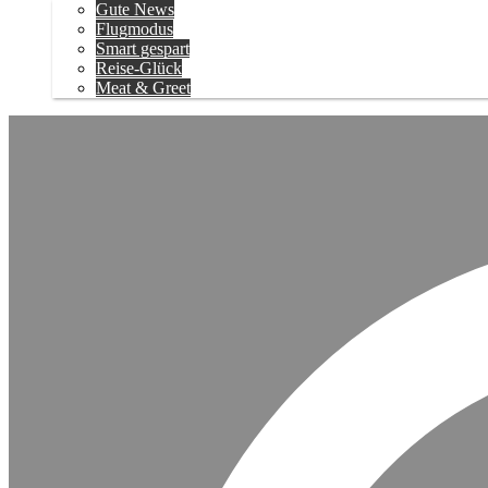
Gute News
Flugmodus
Smart gespart
Reise-Glück
Meat & Greet