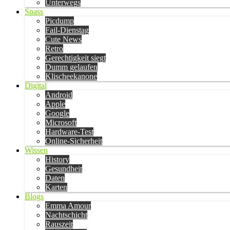
Unterwegs
Spass
Picdump
Fail-Dienstag
Cute News
Retro
Gerechtigkeit siegt
Dumm gelaufen
Klischeekanone
Digital
Android
Apple
Google
Microsoft
Hardware-Test
Online-Sicherheit
Wissen
History
Gesundheit
Daten
Karten
Blogs
Emma Amour
Nachtschicht
Rauszeit