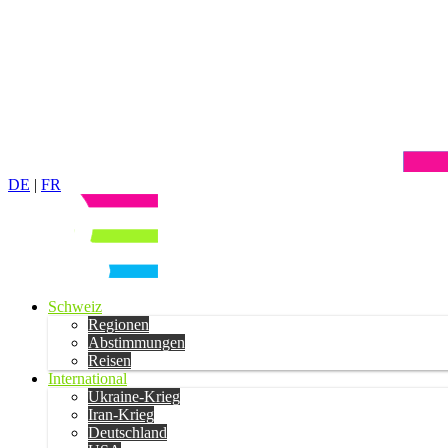
DE
|
FR
Schweiz
Regionen
Abstimmungen
Reisen
International
Ukraine-Krieg
Iran-Krieg
Deutschland