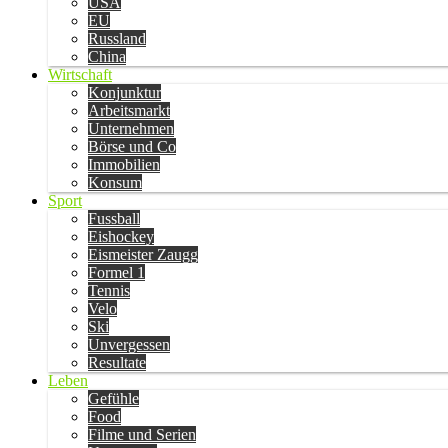
USA
EU
Russland
China
Wirtschaft
Konjunktur
Arbeitsmarkt
Unternehmen
Börse und Co
Immobilien
Konsum
Sport
Fussball
Eishockey
Eismeister Zaugg
Formel 1
Tennis
Velo
Ski
Unvergessen
Resultate
Leben
Gefühle
Food
Filme und Serien