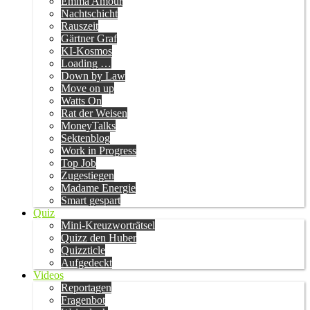
Emma Amour
Nachtschicht
Rauszeit
Gärtner Graf
KI-Kosmos
Loading …
Down by Law
Move on up
Watts On
Rat der Weisen
MoneyTalks
Sektenblog
Work in Progress
Top Job
Zugestiegen
Madame Energie
Smart gespart
Quiz
Mini-Kreuzworträtsel
Quizz den Huber
Quizzticle
Aufgedeckt
Videos
Reportagen
Fragenbot