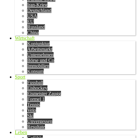
Iran-Krieg
Deutschland
USA
EU
Russland
China
Wirtschaft
Konjunktur
Arbeitsmarkt
Unternehmen
Börse und Co
Immobilien
Konsum
Sport
Fussball
Eishockey
Eismeister Zaugg
Formel 1
Tennis
Velo
Ski
Unvergessen
Resultate
Leben
Gefühle