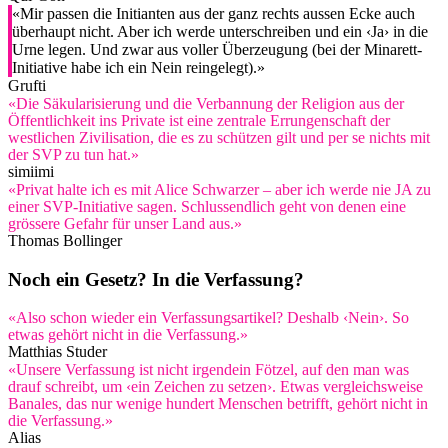
«Mir passen die Initianten aus der ganz rechts aussen Ecke auch
überhaupt nicht. Aber ich werde unterschreiben und ein ‹Ja› in die
Urne legen. Und zwar aus voller Überzeugung (bei der Minarett-
Initiative habe ich ein Nein reingelegt).»
Grufti
«Die Säkularisierung und die Verbannung der Religion aus der
Öffentlichkeit ins Private ist eine zentrale Errungenschaft der
westlichen Zivilisation, die es zu schützen gilt und per se nichts mit
der SVP zu tun hat.»
simiimi
«Privat halte ich es mit Alice Schwarzer – aber ich werde nie JA zu
einer SVP-Initiative sagen. Schlussendlich geht von denen eine
grössere Gefahr für unser Land aus.»
Thomas Bollinger
Noch ein Gesetz? In die Verfassung?
«Also schon wieder ein Verfassungsartikel? Deshalb ‹Nein›. So
etwas gehört nicht in die Verfassung.»
Matthias Studer
«Unsere Verfassung ist nicht irgendein Fötzel, auf den man was
drauf schreibt, um ‹ein Zeichen zu setzen›. Etwas vergleichsweise
Banales, das nur wenige hundert Menschen betrifft, gehört nicht in
die Verfassung.»
Alias