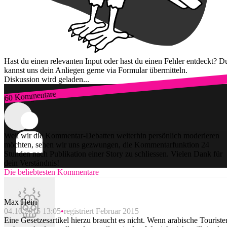
Hast du einen relevanten Input oder hast du einen Fehler entdeckt? D
kannst uns dein Anliegen gerne via Formular übermitteln.
Diskussion wird geladen...
60 Kommentare
Zum Login
Weil wir die Kommentar-Debatten weiterhin persönlich moderieren
möchten, sehen wir uns gezwungen, die Kommentarfunktion 24
Stunden nach Publikation einer Story zu schliessen. Vielen Dank für
dein Verständnis!
Die beliebtesten Kommentare
Max Heiri
04.10.2015 13:05
registriert Februar 2015
Eine Gesetzesartikel hierzu braucht es nicht. Wenn arabische Touriste