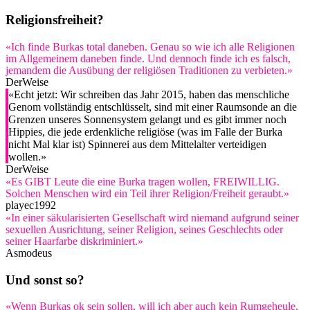
Religionsfreiheit?
«Ich finde Burkas total daneben. Genau so wie ich alle Religionen
im Allgemeinem daneben finde. Und dennoch finde ich es falsch,
jemandem die Ausübung der religiösen Traditionen zu verbieten.»
DerWeise
«Echt jetzt: Wir schreiben das Jahr 2015, haben das menschliche
Genom vollständig entschlüsselt, sind mit einer Raumsonde an die
Grenzen unseres Sonnensystem gelangt und es gibt immer noch
Hippies, die jede erdenkliche religiöse (was im Falle der Burka
nicht Mal klar ist) Spinnerei aus dem Mittelalter verteidigen
wollen.»
DerWeise
«Es GIBT Leute die eine Burka tragen wollen, FREIWILLIG.
Solchen Menschen wird ein Teil ihrer Religion/Freiheit geraubt.»
playec1992
«In einer säkularisierten Gesellschaft wird niemand aufgrund seiner
sexuellen Ausrichtung, seiner Religion, seines Geschlechts oder
seiner Haarfarbe diskriminiert.»
Asmodeus
Und sonst so?
«Wenn Burkas ok sein sollen, will ich aber auch kein Rumgeheule,