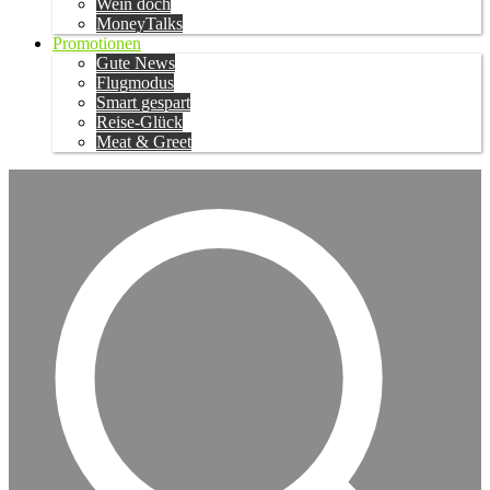
Wein doch
MoneyTalks
Promotionen
Gute News
Flugmodus
Smart gespart
Reise-Glück
Meat & Greet