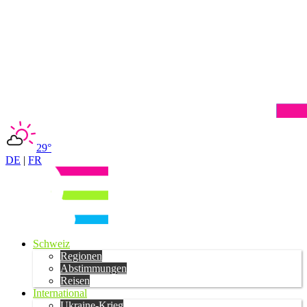
29°
DE
|
FR
Schweiz
Regionen
Abstimmungen
Reisen
International
Ukraine-Krieg