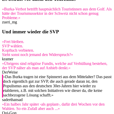
«Burka-Verbot betrifft hauptsächlich Touristinnen aus dem Golf. Als
hätte der Tourismussektor in der Schweiz nicht schon genug
Probleme.»
zueri_mg
Und immer wieder die SVP
«Frei bleiben.
SVP wählen.
Kopftuch verbieten.
Sieht sonst noch jemand den Widerspruch?»
kramer
«Übrigens sind religiöse Fundis, welche auf Verhüllung bestehen,
der SVP näher als man auf Anhieb denkt.»
DerWeise
«Das Burka tragen ist eine Spinnerei aus dem Mittelalter? Das passt
doch eigentlich gut zur SVP, die auch gerade daran ist, den
Populismus aus den deutschen 30er-Jahren hier wieder zu
etablieren, z.B. mit solchen Initiativen wie dieser da, die keine
sachbezogene Lösung schafft.»
saderthansad
«Ein halbes Jahr später ‹als geplant›, dafür drei Wochen vor den
Wahlen. So ein Zufall aber auch ...»
Qui-Gon