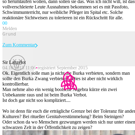
so herumlaufen wollen, dann sollen sie das. Was ich nicht will, ist das
vollverschleierte Leute Ausnahmen bekommen sei es mit Passfoto,
Schwimmunterricht, nur weibliche Pfleger im Spital etc. Solche
reaktionäre Sichtweisen zu tolerieren ist ein Rückschritt für alle.
0
0
Melden
Zum Kommentar
Sir Lanzelot
04.10.2015 11:06
registriert September 2015
Beitrag melden
Ok. Eigentlich solle man ja nicht die Burka verbieten, sondern man
sollte den Burka Zwang verbieten... Dies ist aber nicht wirklich
kontrollierbar.
Man nehme also ein wenig boolsche Algebra kürze ein zwei
Unbekannte raus und ist beim Burka Verbot.
Ist doch gar nicht soo kompliziert....
Wo ist denn für euch die erträgliche Grenze bei der Toleranz für ande
Kulturen? Bei ritueller Genitalverstümmelung? Beim Steinigen?
Oder schon da wo Menschen gezwungen werden sich nur unter eine
schwarzen Zelt in der Öffentlichkeit zu zeigen?