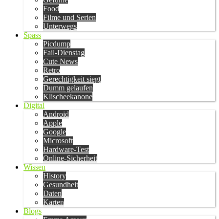
Food
Filme und Serien
Unterwegs
Spass
Picdump
Fail-Dienstag
Cute News
Retro
Gerechtigkeit siegt
Dumm gelaufen
Klischeekanone
Digital
Android
Apple
Google
Microsoft
Hardware-Test
Online-Sicherheit
Wissen
History
Gesundheit
Daten
Karten
Blogs