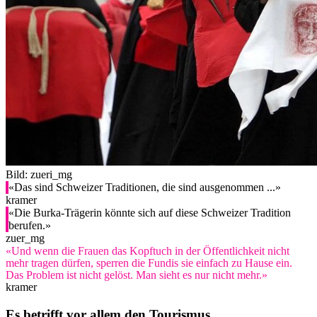
Bild: zueri_mg
«Das sind Schweizer Traditionen, die sind ausgenommen ...»
kramer
«Die Burka-Trägerin könnte sich auf diese Schweizer Tradition
berufen.»
zuer_mg
«Und wenn die Frauen das Kopftuch in der Öffentlichkeit nicht
mehr tragen dürfen, sperren die Fundis sie einfach zu Hause ein.
Das Problem ist nicht gelöst. Man sieht es nur nicht mehr.»
kramer
Es betrifft vor allem den Tourismus