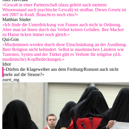
«Gewalt in einer Partnerschaft (dazu gehört nach meinem
Wissensstand auch psychische Gewalt) ist strafbar. Dieses Gesetz ist
seit 2007 in Kraft. Braucht es noch eins?»
Matthias Studer
«Ich finde die Unterdrückung von Frauen auch nicht in Ordnung.
Aber man tut ihnen durch das Verbot keinen Gefallen. Ihre Macker
zu Hause ticken immer noch gleich.»
Qui-Gon
«Musliminnen werden durch diese Einschränkung an der Ausübung
Ihrer Religion nicht behindert. Selbst in muslimischen Ländern wie
Tunesien, Syrien und der Türkei gibt es Verbote für religiöse (d.h.
muslimische) Kopfbedeckungen.»
Idiot
«Dürfen die Klageweiber aus dem Freiburg/Romont auch nicht
mehr auf die Strasse?»
zueri_mg