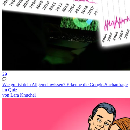
29
Wie gut ist dein Allgemeinwissen? Erkenne die Google-Suchanfrage
im Quiz
von Lara Knuchel