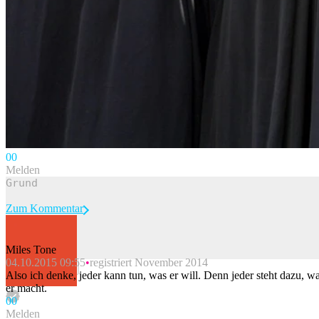
0
0
Melden
Zum Kommentar
Miles Tone
04.10.2015 09:55
registriert November 2014
Beitrag melden
Also ich denke, jeder kann tun, was er will. Denn jeder steht dazu, w
er macht.
0
0
Melden