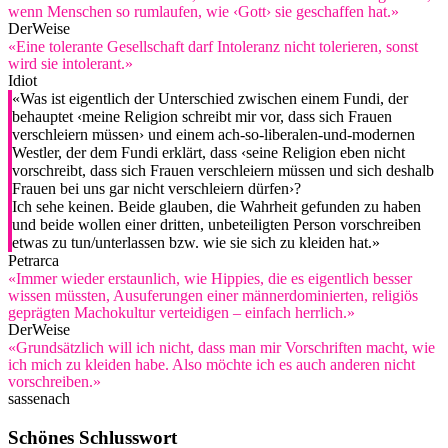
wenn Menschen so rumlaufen, wie ‹Gott› sie geschaffen hat.»
DerWeise
«Eine tolerante Gesellschaft darf Intoleranz nicht tolerieren, sonst
wird sie intolerant.»
Idiot
«Was ist eigentlich der Unterschied zwischen einem Fundi, der
behauptet ‹meine Religion schreibt mir vor, dass sich Frauen
verschleiern müssen› und einem ach-so-liberalen-und-modernen
Westler, der dem Fundi erklärt, dass ‹seine Religion eben nicht
vorschreibt, dass sich Frauen verschleiern müssen und sich deshalb
Frauen bei uns gar nicht verschleiern dürfen›?
Ich sehe keinen. Beide glauben, die Wahrheit gefunden zu haben
und beide wollen einer dritten, unbeteiligten Person vorschreiben
etwas zu tun/unterlassen bzw. wie sie sich zu kleiden hat.»
Petrarca
«Immer wieder erstaunlich, wie Hippies, die es eigentlich besser
wissen müssten, Ausuferungen einer männerdominierten, religiös
geprägten Machokultur verteidigen – einfach herrlich.»
DerWeise
«Grundsätzlich will ich nicht, dass man mir Vorschriften macht, wie
ich mich zu kleiden habe. Also möchte ich es auch anderen nicht
vorschreiben.»
sassenach
Schönes Schlusswort