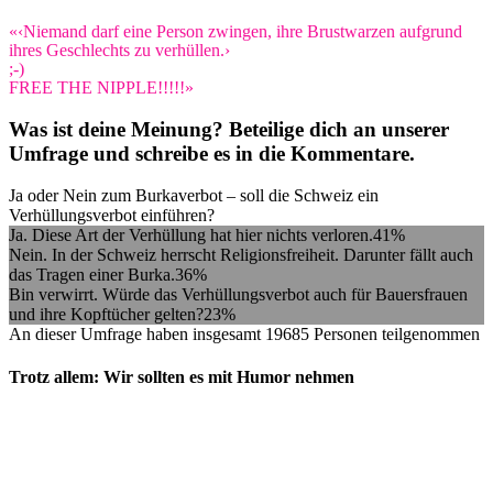
«‹Niemand darf eine Person zwingen, ihre Brustwarzen aufgrund
ihres Geschlechts zu verhüllen.›
;-)
FREE THE NIPPLE!!!!!»
Was ist deine Meinung? Beteilige dich an unserer
Umfrage und schreibe es in die Kommentare.
Ja oder Nein zum Burkaverbot – soll die Schweiz ein
Verhüllungsverbot einführen?
Ja. Diese Art der Verhüllung hat hier nichts verloren.
41%
Nein. In der Schweiz herrscht Religionsfreiheit. Darunter fällt auch
das Tragen einer Burka.
36%
Bin verwirrt. Würde das Verhüllungsverbot auch für Bauersfrauen
und ihre Kopftücher gelten?
23%
An dieser Umfrage haben insgesamt
19685 Personen
teilgenommen
Trotz allem: Wir sollten es mit Humor nehmen