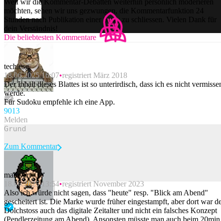
Weil wir die Kommentar-Debatten weiterhin persönlich moderieren
möchten, sehen wir uns gezwungen, die Kommentarfunktion 24
Stunden nach Publikation einer Story zu schliessen. Vielen Dank für
dein Verständnis!
Die beliebtesten Kommentare
techiesg
18.06.2025 16:07
registriert März 2018
Der Inhalt dieses Blattes ist so unterirdisch, dass ich es nicht vermisse
werde.
Für Sudoku empfehle ich eine App.
90
13
Melden
Zum Kommentar
makwert
18.06.2025 13:54
registriert November 2023
Beitrag melden
Also ich würde nicht sagen, dass "heute" resp. "Blick am Abend"
gescheitert ist. Die Marke wurde früher eingestampft, aber dort war d
Dolchstoss auch das digitale Zeitalter und nicht ein falsches Konzept
(Pendlerzeitung am Abend). Ansonsten müsste man auch beim 20min