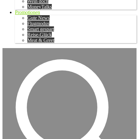
Wein doch
MoneyTalks
Promotionen
Gute News
Flugmodus
Smart gespart
Reise-Glück
Meat & Greet