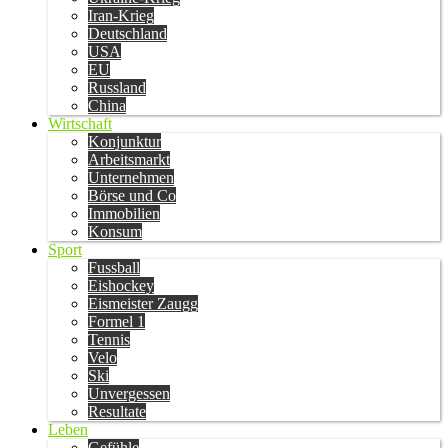
Iran-Krieg
Deutschland
USA
EU
Russland
China
Wirtschaft
Konjunktur
Arbeitsmarkt
Unternehmen
Börse und Co
Immobilien
Konsum
Sport
Fussball
Eishockey
Eismeister Zaugg
Formel 1
Tennis
Velo
Ski
Unvergessen
Resultate
Leben
Gefühle