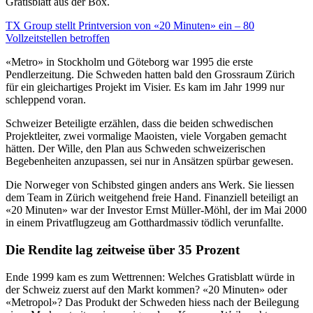
Gratisblatt aus der Box.
TX Group stellt Printversion von «20 Minuten» ein – 80
Vollzeitstellen betroffen
«Metro» in Stockholm und Göteborg war 1995 die erste
Pendlerzeitung. Die Schweden hatten bald den Grossraum Zürich
für ein gleichartiges Projekt im Visier. Es kam im Jahr 1999 nur
schleppend voran.
Schweizer Beteiligte erzählen, dass die beiden schwedischen
Projektleiter, zwei vormalige Maoisten, viele Vorgaben gemacht
hätten. Der Wille, den Plan aus Schweden schweizerischen
Begebenheiten anzupassen, sei nur in Ansätzen spürbar gewesen.
Die Norweger von Schibsted gingen anders ans Werk. Sie liessen
dem Team in Zürich weitgehend freie Hand. Finanziell beteiligt an
«20 Minuten» war der Investor Ernst Müller-Möhl, der im Mai 2000
in einem Privatflugzeug am Gotthardmassiv tödlich verunfallte.
Die Rendite lag zeitweise über 35 Prozent
Ende 1999 kam es zum Wettrennen: Welches Gratisblatt würde in
der Schweiz zuerst auf den Markt kommen? «20 Minuten» oder
«Metropol»? Das Produkt der Schweden hiess nach der Beilegung