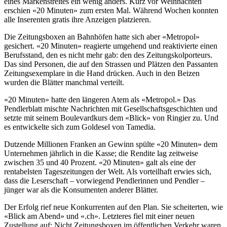
eines Markenstreites ein wenig anders. Kurz vor Weihnachten
erschien «20 Minuten» zum ersten Mal. Während Wochen konnten
alle Inserenten gratis ihre Anzeigen platzieren.
Die Zeitungsboxen an Bahnhöfen hatte sich aber «Metropol»
gesichert. «20 Minuten» reagierte umgehend und reaktivierte einen
Berufsstand, den es nicht mehr gab: den des Zeitungskolporteurs.
Das sind Personen, die auf den Strassen und Plätzen den Passanten
Zeitungsexemplare in die Hand drücken. Auch in den Beizen
wurden die Blätter manchmal verteilt.
«20 Minuten» hatte den längeren Atem als «Metropol.» Das
Pendlerblatt mischte Nachrichten mit Gesellschaftsgeschichten und
setzte mit seinem Boulevardkurs dem «Blick» von Ringier zu. Und
es entwickelte sich zum Goldesel von Tamedia.
Dutzende Millionen Franken an Gewinn spülte «20 Minuten» dem
Unternehmen jährlich in die Kasse; die Rendite lag zeitweise
zwischen 35 und 40 Prozent. «20 Minuten» galt als eine der
rentabelsten Tageszeitungen der Welt. Als vorteilhaft erwies sich,
dass die Leserschaft – vorwiegend Pendlerinnen und Pendler –
jünger war als die Konsumenten anderer Blätter.
Der Erfolg rief neue Konkurrenten auf den Plan. Sie scheiterten, wie
«Blick am Abend» und «.ch». Letzteres fiel mit einer neuen
Zustellung auf: Nicht Zeitungsboxen im öffentlichen Verkehr waren