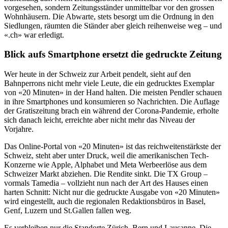
vorgesehen, sondern Zeitungsständer unmittelbar vor den grossen
Wohnhäusern. Die Abwarte, stets besorgt um die Ordnung in den
Siedlungen, räumten die Ständer aber gleich reihenweise weg – und
«.ch» war erledigt.
Blick aufs Smartphone ersetzt die gedruckte Zeitung
Wer heute in der Schweiz zur Arbeit pendelt, sieht auf den
Bahnperrons nicht mehr viele Leute, die ein gedrucktes Exemplar
von «20 Minuten» in der Hand halten. Die meisten Pendler schauen
in ihre Smartphones und konsumieren so Nachrichten. Die Auflage
der Gratiszeitung brach ein während der Corona-Pandemie, erholte
sich danach leicht, erreichte aber nicht mehr das Niveau der
Vorjahre.
Das Online-Portal von «20 Minuten» ist das reichweitenstärkste der
Schweiz, steht aber unter Druck, weil die amerikanischen Tech-
Konzerne wie Apple, Alphabet und Meta Werbeerlöse aus dem
Schweizer Markt abziehen. Die Rendite sinkt. Die TX Group –
vormals Tamedia – vollzieht nun nach der Art des Hauses einen
harten Schnitt: Nicht nur die gedruckte Ausgabe von «20 Minuten»
wird eingestellt, auch die regionalen Redaktionsbüros in Basel,
Genf, Luzern und St.Gallen fallen weg.
Es verbleiben nur die Standorte Zürich, Bern und Lausanne. Die