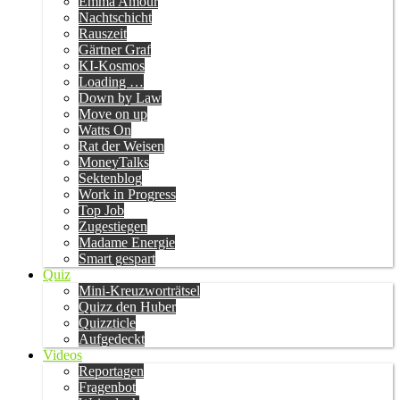
Emma Amour
Nachtschicht
Rauszeit
Gärtner Graf
KI-Kosmos
Loading …
Down by Law
Move on up
Watts On
Rat der Weisen
MoneyTalks
Sektenblog
Work in Progress
Top Job
Zugestiegen
Madame Energie
Smart gespart
Quiz
Mini-Kreuzworträtsel
Quizz den Huber
Quizzticle
Aufgedeckt
Videos
Reportagen
Fragenbot