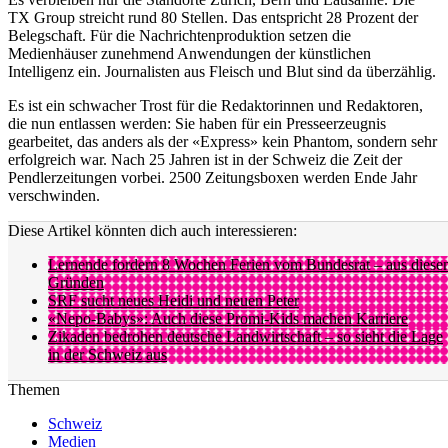
TX Group streicht rund 80 Stellen. Das entspricht 28 Prozent der
Belegschaft. Für die Nachrichtenproduktion setzen die
Medienhäuser zunehmend Anwendungen der künstlichen
Intelligenz ein. Journalisten aus Fleisch und Blut sind da überzählig.
Es ist ein schwacher Trost für die Redaktorinnen und Redaktoren,
die nun entlassen werden: Sie haben für ein Presseerzeugnis
gearbeitet, das anders als der «Express» kein Phantom, sondern sehr
erfolgreich war. Nach 25 Jahren ist in der Schweiz die Zeit der
Pendlerzeitungen vorbei. 2500 Zeitungsboxen werden Ende Jahr
verschwinden.
Diese Artikel könnten dich auch interessieren:
Lernende fordern 8 Wochen Ferien vom Bundesrat – aus diese
Gründen
SRF sucht neues Heidi und neuen Peter
«Nepo-Babys»: Auch diese Promi-Kids machen Karriere
Zikaden bedrohen deutsche Landwirtschaft – so sieht die Lage
in der Schweiz aus
Themen
Schweiz
Medien