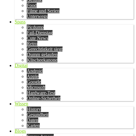
Food
Filme und Serien
Unterwegs
Spass
Picdump
Fail-Dienstag
Cute News
Retro
Gerechtigkeit siegt
Dumm gelaufen
Klischeekanone
Digital
Android
Apple
Google
Microsoft
Hardware-Test
Online-Sicherheit
Wissen
History
Gesundheit
Daten
Karten
Blogs