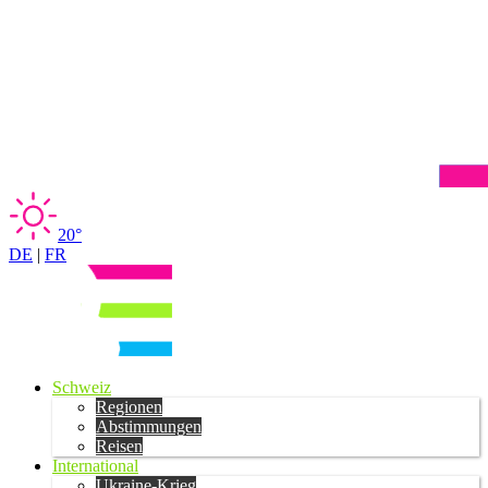
20°
DE
|
FR
Schweiz
Regionen
Abstimmungen
Reisen
International
Ukraine-Krieg