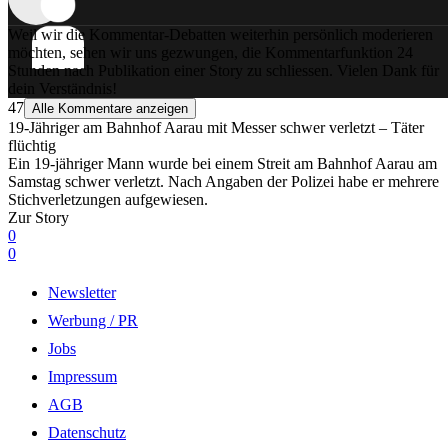
Weil wir die Kommentar-Debatten weiterhin persönlich moderieren
möchten, sehen wir uns gezwungen, die Kommentarfunktion 24
Stunden nach Publikation einer Story zu schliessen. Vielen Dank für
dein Verständnis!
47
Alle Kommentare anzeigen
19-Jähriger am Bahnhof Aarau mit Messer schwer verletzt – Täter
flüchtig
Ein 19-jähriger Mann wurde bei einem Streit am Bahnhof Aarau am
Samstag schwer verletzt. Nach Angaben der Polizei habe er mehrere
Stichverletzungen aufgewiesen.
Zur Story
0
0
Newsletter
Werbung / PR
Jobs
Impressum
AGB
Datenschutz