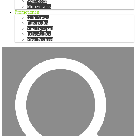
Wein doch
MoneyTalks
Promotionen
Gute News
Flugmodus
Smart gespart
Reise-Glück
Meat & Greet