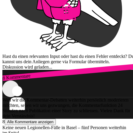
Hast du einen relevanten Input oder hast du einen Fehler entdeckt? D
kannst uns dein Anliegen gerne via Formular übermitteln.
Diskussion wird geladen...
8 Kommentare
Zum Login
Weil wir die Kommentar-Debatten weiterhin persönlich moderieren
möchten, sehen wir uns gezwungen, die Kommentarfunktion 24
Stunden nach Publikation einer Story zu schliessen. Vielen Dank für
dein Verständnis!
8
Alle Kommentare anzeigen
Keine neuen Legionellen-Fälle in Basel – fünf Personen weiterhin
im Spital