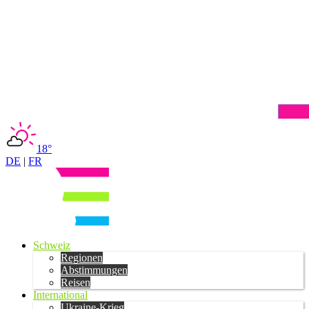
18°
DE
|
FR
Schweiz
Regionen
Abstimmungen
Reisen
International
Ukraine-Krieg