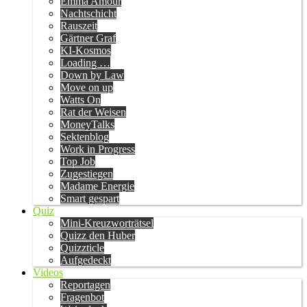
Emma Amour
Nachtschicht
Rauszeit
Gärtner Graf
KI-Kosmos
Loading …
Down by Law
Move on up
Watts On
Rat der Weisen
MoneyTalks
Sektenblog
Work in Progress
Top Job
Zugestiegen
Madame Energie
Smart gespart
Quiz
Mini-Kreuzworträtsel
Quizz den Huber
Quizzticle
Aufgedeckt
Videos
Reportagen
Fragenbot