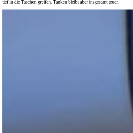
tief in die Taschen greifen. Tanken bleibt aber insgesamt teuer.