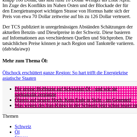
Im Zuge des Konflikts im Nahen Osten und der Blockade der für
den Energietransport wichtigen Strasse von Hormus hatte sich der
Preis von etwa 70 Dollar zeitweise auf bis zu 126 Dollar verteuert.
Der TCS publiziert in unregelmässigen Abständen Schätzungen der
aktuellen Benzin- und Dieselpreise in der Schweiz. Diese basieren
auf Informationen aus verschiedenen Quellen und Stichproben. Die
tatsächlichen Preise können je nach Region und Tankstelle variieren.
(dab/sda/awp)
Mehr zum Thema Öl:
Ölschock erschüttert ganze Region: So hart trifft die Energiekrise
asiatische Staaten
Die grosse Hoffnung auf Schweizer Öl – und wie sie
spektakulär zerplatzte
Ölpreis auf neuem Hoch: Kein Ende in Sicht – im Gegenteil
Was wegen des Iran-Kriegs in der Schweiz jetzt schon teurer is
Themen
Schweiz
Öl