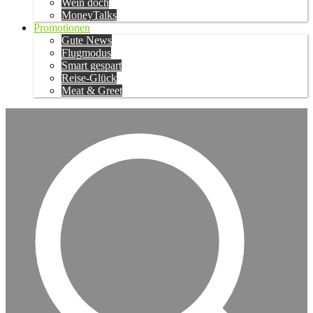
Wein doch
MoneyTalks
Promotionen
Gute News
Flugmodus
Smart gespart
Reise-Glück
Meat & Greet