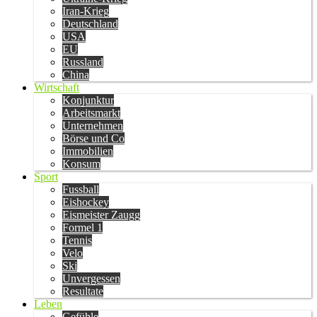
Iran-Krieg
Deutschland
USA
EU
Russland
China
Wirtschaft
Konjunktur
Arbeitsmarkt
Unternehmen
Börse und Co
Immobilien
Konsum
Sport
Fussball
Eishockey
Eismeister Zaugg
Formel 1
Tennis
Velo
Ski
Unvergessen
Resultate
Leben
Gefühle