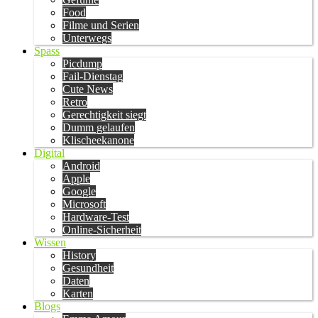
Food
Filme und Serien
Unterwegs
Spass
Picdump
Fail-Dienstag
Cute News
Retro
Gerechtigkeit siegt
Dumm gelaufen
Klischeekanone
Digital
Android
Apple
Google
Microsoft
Hardware-Test
Online-Sicherheit
Wissen
History
Gesundheit
Daten
Karten
Blogs