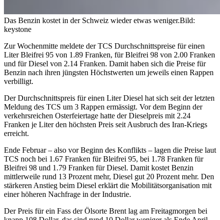
Das Benzin kostet in der Schweiz wieder etwas weniger.
Bild:
keystone
Zur Wochenmitte meldete der TCS Durchschnittspreise für einen
Liter Bleifrei 95 von 1.89 Franken, für Bleifrei 98 von 2.00 Franken
und für Diesel von 2.14 Franken. Damit haben sich die Preise für
Benzin nach ihren jüngsten Höchstwerten um jeweils einen Rappen
verbilligt.
Der Durchschnittspreis für einen Liter Diesel hat sich seit der letzten
Meldung des TCS um 3 Rappen ermässigt. Vor dem Beginn der
verkehrsreichen Osterfeiertage hatte der Dieselpreis mit 2.24
Franken je Liter den höchsten Preis seit Ausbruch des Iran-Kriegs
erreicht.
Ende Februar – also vor Beginn des Konflikts – lagen die Preise laut
TCS noch bei 1.67 Franken für Bleifrei 95, bei 1.78 Franken für
Bleifrei 98 und 1.79 Franken für Diesel. Damit kostet Benzin
mittlerweile rund 13 Prozent mehr, Diesel gut 20 Prozent mehr. Den
stärkeren Anstieg beim Diesel erklärt die Mobilitätsorganisation mit
einer höheren Nachfrage in der Industrie.
Der Preis für ein Fass der Ölsorte Brent lag am Freitagmorgen bei
knapp 108 Dollar, das sind rund 10 Dollar weniger als Ende April.