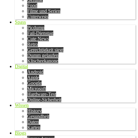
Food
Filme und Serien
Unterwegs
Spass
Picdump
Fail-Dienstag
Cute News
Retro
Gerechtigkeit siegt
Dumm gelaufen
Klischeekanone
Digital
Android
Apple
Google
Microsoft
Hardware-Test
Online-Sicherheit
Wissen
History
Gesundheit
Daten
Karten
Blogs