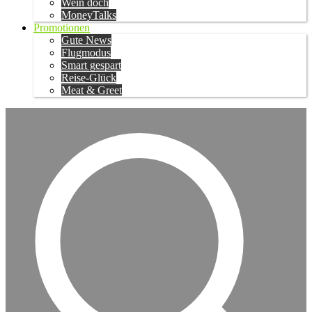
Wein doch
MoneyTalks
Promotionen
Gute News
Flugmodus
Smart gespart
Reise-Glück
Meat & Greet