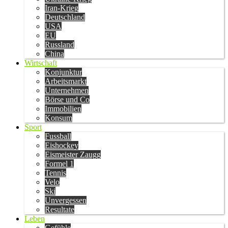
Iran-Krieg
Deutschland
USA
EU
Russland
China
Wirtschaft
Konjunktur
Arbeitsmarkt
Unternehmen
Börse und Co
Immobilien
Konsum
Sport
Fussball
Eishockey
Eismeister Zaugg
Formel 1
Tennis
Velo
Ski
Unvergessen
Resultate
Leben
Gefühle