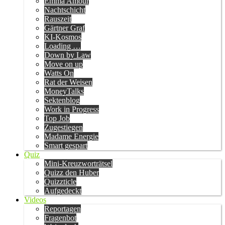
Emma Amour
Nachtschicht
Rauszeit
Gärtner Graf
KI-Kosmos
Loading …
Down by Law
Move on up
Watts On
Rat der Weisen
MoneyTalks
Sektenblog
Work in Progress
Top Job
Zugestiegen
Madame Energie
Smart gespart
Quiz
Mini-Kreuzworträtsel
Quizz den Huber
Quizzticle
Aufgedeckt
Videos
Reportagen
Fragenbot