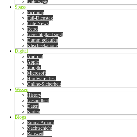
Unterwegs
Spass
Picdump
Fail-Dienstag
Cute News
Retro
Gerechtigkeit siegt
Dumm gelaufen
Klischeekanone
Digital
Android
Apple
Google
Microsoft
Hardware-Test
Online-Sicherheit
Wissen
History
Gesundheit
Daten
Karten
Blogs
Emma Amour
Nachtschicht
Rauszeit