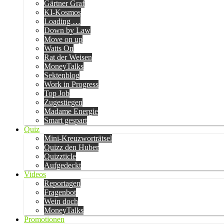
Gärtner Graf
KI-Kosmos
Loading …
Down by Law
Move on up
Watts On
Rat der Weisen
MoneyTalks
Sektenblog
Work in Progress
Top Job
Zugestiegen
Madame Energie
Smart gespart
Quiz
Mini-Kreuzworträtsel
Quizz den Huber
Quizzticle
Aufgedeckt
Videos
Reportagen
Fragenbot
Wein doch
MoneyTalks
Promotionen