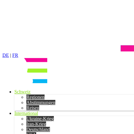
DE
|
FR
Schweiz
Regionen
Abstimmungen
Reisen
International
Ukraine-Krieg
Iran-Krieg
Deutschland