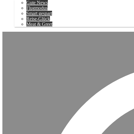
Gute News
Flugmodus
Smart gespart
Reise-Glück
Meat & Greet