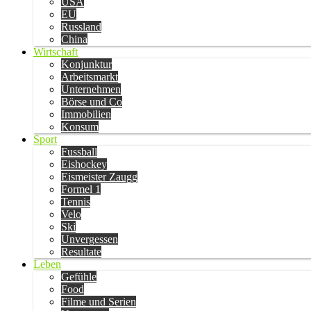
USA
EU
Russland
China
Wirtschaft
Konjunktur
Arbeitsmarkt
Unternehmen
Börse und Co
Immobilien
Konsum
Sport
Fussball
Eishockey
Eismeister Zaugg
Formel 1
Tennis
Velo
Ski
Unvergessen
Resultate
Leben
Gefühle
Food
Filme und Serien