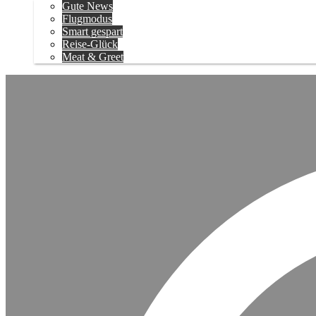
Gute News
Flugmodus
Smart gespart
Reise-Glück
Meat & Greet