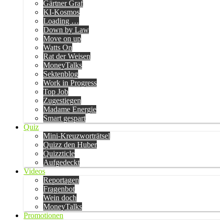
Gärtner Graf
KI-Kosmos
Loading …
Down by Law
Move on up
Watts On
Rat der Weisen
MoneyTalks
Sektenblog
Work in Progress
Top Job
Zugestiegen
Madame Energie
Smart gespart
Quiz
Mini-Kreuzworträtsel
Quizz den Huber
Quizzticle
Aufgedeckt
Videos
Reportagen
Fragenbot
Wein doch
MoneyTalks
Promotionen