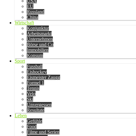
USA
EU
Russland
China
Wirtschaft
Konjunktur
Arbeitsmarkt
Unternehmen
Börse und Co
Immobilien
Konsum
Sport
Fussball
Eishockey
Eismeister Zaugg
Formel 1
Tennis
Velo
Ski
Unvergessen
Resultate
Leben
Gefühle
Food
Filme und Serien