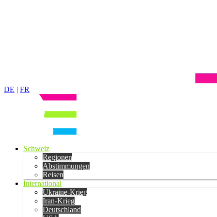
DE
|
FR
Schweiz
Regionen
Abstimmungen
Reisen
International
Ukraine-Krieg
Iran-Krieg
Deutschland