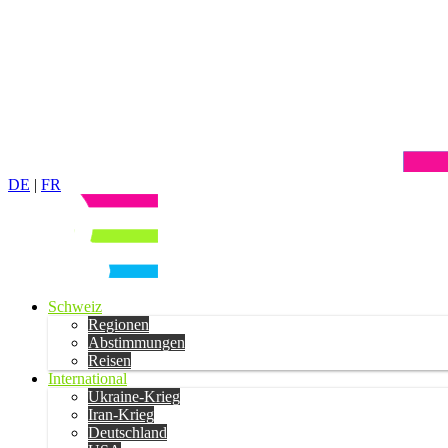
DE
|
FR
Schweiz
Regionen
Abstimmungen
Reisen
International
Ukraine-Krieg
Iran-Krieg
Deutschland