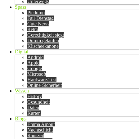
Unterwegs
Spass
Picdump
Fail-Dienstag
Cute News
Retro
Gerechtigkeit siegt
Dumm gelaufen
Klischeekanone
Digital
Android
Apple
Google
Microsoft
Hardware-Test
Online-Sicherheit
Wissen
History
Gesundheit
Daten
Karten
Blogs
Emma Amour
Nachtschicht
Rauszeit