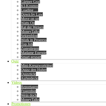
Gärtner Graf
KI-Kosmos
Loading …
Down by Law
Move on up
Watts On
Rat der Weisen
MoneyTalks
Sektenblog
Work in Progress
Top Job
Zugestiegen
Madame Energie
Smart gespart
Quiz
Mini-Kreuzworträtsel
Quizz den Huber
Quizzticle
Aufgedeckt
Videos
Reportagen
Fragenbot
Wein doch
MoneyTalks
Promotionen