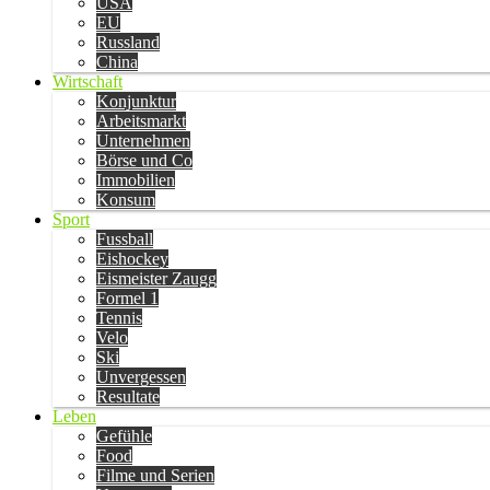
USA
EU
Russland
China
Wirtschaft
Konjunktur
Arbeitsmarkt
Unternehmen
Börse und Co
Immobilien
Konsum
Sport
Fussball
Eishockey
Eismeister Zaugg
Formel 1
Tennis
Velo
Ski
Unvergessen
Resultate
Leben
Gefühle
Food
Filme und Serien