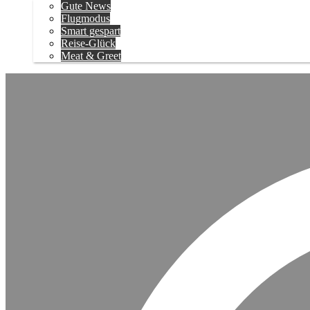
Gute News
Flugmodus
Smart gespart
Reise-Glück
Meat & Greet