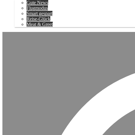
Gute News
Flugmodus
Smart gespart
Reise-Glück
Meat & Greet