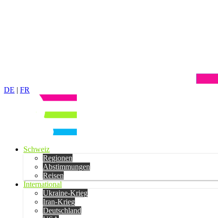
DE
|
FR
Schweiz
Regionen
Abstimmungen
Reisen
International
Ukraine-Krieg
Iran-Krieg
Deutschland