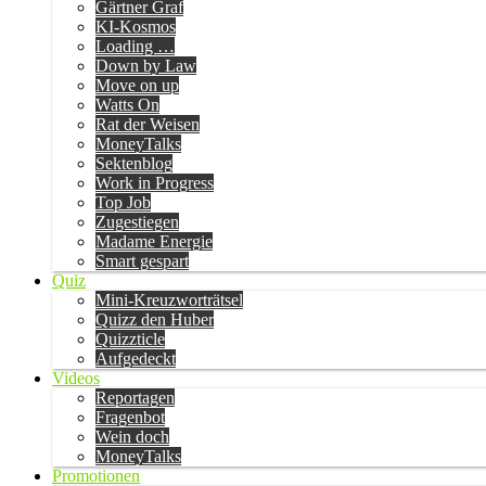
Gärtner Graf
KI-Kosmos
Loading …
Down by Law
Move on up
Watts On
Rat der Weisen
MoneyTalks
Sektenblog
Work in Progress
Top Job
Zugestiegen
Madame Energie
Smart gespart
Quiz
Mini-Kreuzworträtsel
Quizz den Huber
Quizzticle
Aufgedeckt
Videos
Reportagen
Fragenbot
Wein doch
MoneyTalks
Promotionen