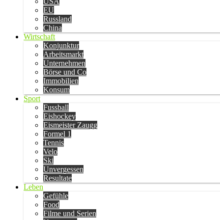
USA
EU
Russland
China
Wirtschaft
Konjunktur
Arbeitsmarkt
Unternehmen
Börse und Co
Immobilien
Konsum
Sport
Fussball
Eishockey
Eismeister Zaugg
Formel 1
Tennis
Velo
Ski
Unvergessen
Resultate
Leben
Gefühle
Food
Filme und Serien