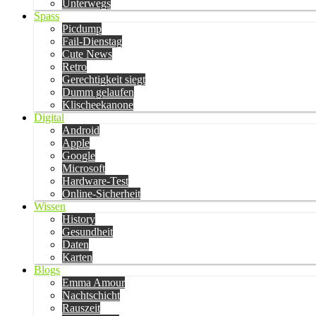
Unterwegs
Spass
Picdump
Fail-Dienstag
Cute News
Retro
Gerechtigkeit siegt
Dumm gelaufen
Klischeekanone
Digital
Android
Apple
Google
Microsoft
Hardware-Test
Online-Sicherheit
Wissen
History
Gesundheit
Daten
Karten
Blogs
Emma Amour
Nachtschicht
Rauszeit