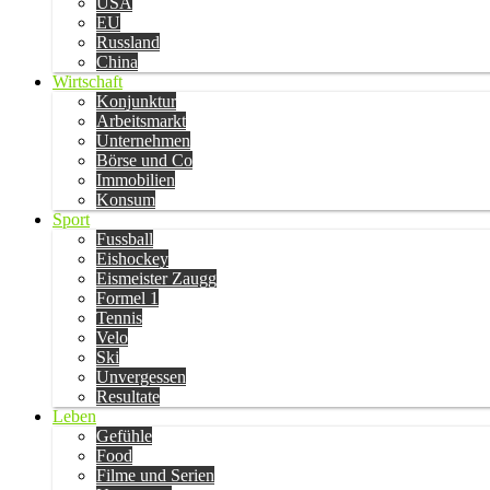
USA
EU
Russland
China
Wirtschaft
Konjunktur
Arbeitsmarkt
Unternehmen
Börse und Co
Immobilien
Konsum
Sport
Fussball
Eishockey
Eismeister Zaugg
Formel 1
Tennis
Velo
Ski
Unvergessen
Resultate
Leben
Gefühle
Food
Filme und Serien