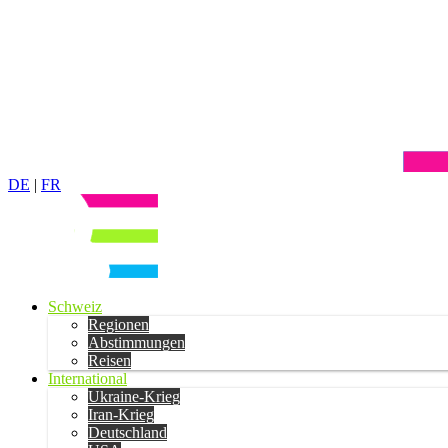
DE
|
FR
Schweiz
Regionen
Abstimmungen
Reisen
International
Ukraine-Krieg
Iran-Krieg
Deutschland