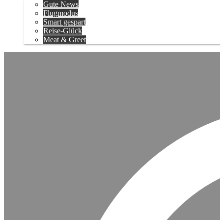
Gute News
Flugmodus
Smart gespart
Reise-Glück
Meat & Greet