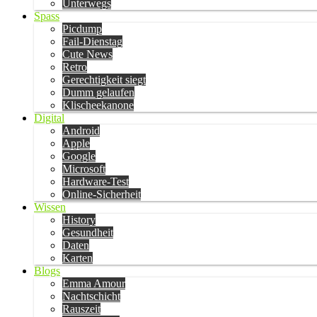
Unterwegs
Spass
Picdump
Fail-Dienstag
Cute News
Retro
Gerechtigkeit siegt
Dumm gelaufen
Klischeekanone
Digital
Android
Apple
Google
Microsoft
Hardware-Test
Online-Sicherheit
Wissen
History
Gesundheit
Daten
Karten
Blogs
Emma Amour
Nachtschicht
Rauszeit