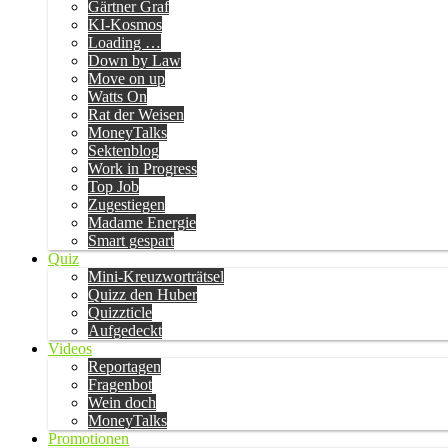
Gärtner Graf
KI-Kosmos
Loading …
Down by Law
Move on up
Watts On
Rat der Weisen
MoneyTalks
Sektenblog
Work in Progress
Top Job
Zugestiegen
Madame Energie
Smart gespart
Quiz
Mini-Kreuzworträtsel
Quizz den Huber
Quizzticle
Aufgedeckt
Videos
Reportagen
Fragenbot
Wein doch
MoneyTalks
Promotionen