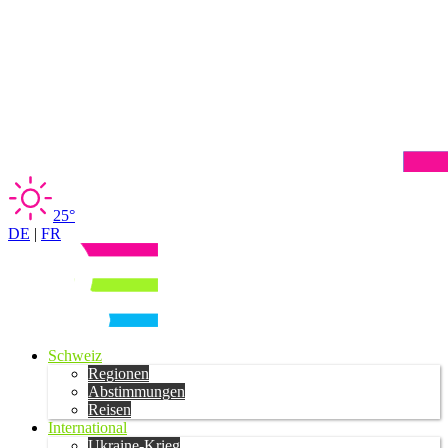
25°
DE
|
FR
Schweiz
Regionen
Abstimmungen
Reisen
International
Ukraine-Krieg