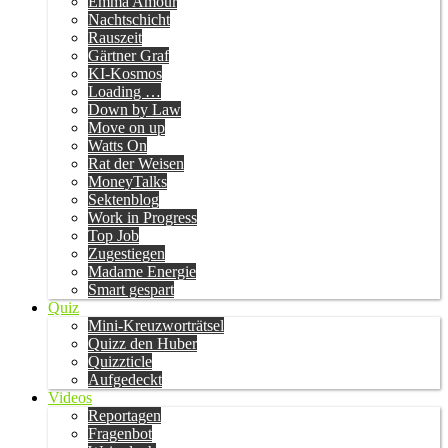
Emma Amour
Nachtschicht
Rauszeit
Gärtner Graf
KI-Kosmos
Loading …
Down by Law
Move on up
Watts On
Rat der Weisen
MoneyTalks
Sektenblog
Work in Progress
Top Job
Zugestiegen
Madame Energie
Smart gespart
Quiz
Mini-Kreuzworträtsel
Quizz den Huber
Quizzticle
Aufgedeckt
Videos
Reportagen
Fragenbot