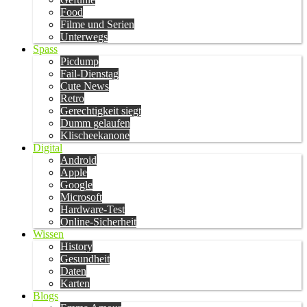
Food
Filme und Serien
Unterwegs
Spass
Picdump
Fail-Dienstag
Cute News
Retro
Gerechtigkeit siegt
Dumm gelaufen
Klischeekanone
Digital
Android
Apple
Google
Microsoft
Hardware-Test
Online-Sicherheit
Wissen
History
Gesundheit
Daten
Karten
Blogs