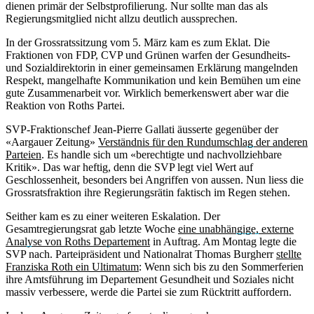
dienen primär der Selbstprofilierung. Nur sollte man das als
Regierungsmitglied nicht allzu deutlich aussprechen.
In der Grossratssitzung vom 5. März kam es zum Eklat. Die
Fraktionen von FDP, CVP und Grünen warfen der Gesundheits-
und Sozialdirektorin in einer gemeinsamen Erklärung mangelnden
Respekt, mangelhafte Kommunikation und kein Bemühen um eine
gute Zusammenarbeit vor. Wirklich bemerkenswert aber war die
Reaktion von Roths Partei.
SVP-Fraktionschef Jean-Pierre Gallati äusserte gegenüber der
«Aargauer Zeitung»
Verständnis für den Rundumschlag der anderen
Parteien
. Es handle sich um «berechtigte und nachvollziehbare
Kritik». Das war heftig, denn die SVP legt viel Wert auf
Geschlossenheit, besonders bei Angriffen von aussen. Nun liess die
Grossratsfraktion ihre Regierungsrätin faktisch im Regen stehen.
Seither kam es zu einer weiteren Eskalation. Der
Gesamtregierungsrat gab letzte Woche
eine unabhängige, externe
Analyse von Roths Departement
in Auftrag. Am Montag legte die
SVP nach. Parteipräsident und Nationalrat Thomas Burgherr
stellte
Franziska Roth ein Ultimatum
: Wenn sich bis zu den Sommerferien
ihre Amtsführung im Departement Gesundheit und Soziales nicht
massiv verbessere, werde die Partei sie zum Rücktritt auffordern.