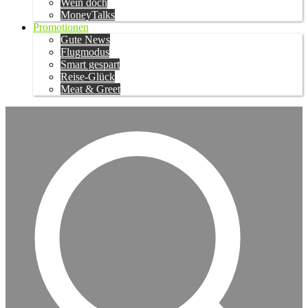
Wein doch
MoneyTalks
Promotionen
Gute News
Flugmodus
Smart gespart
Reise-Glück
Meat & Greet