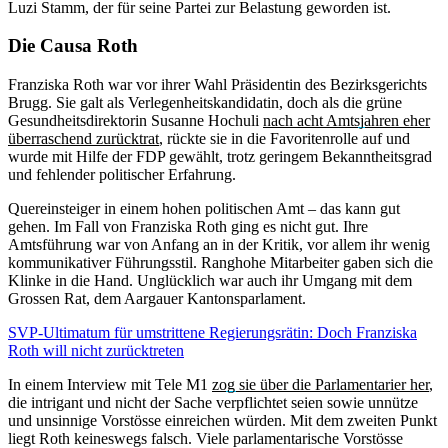
Luzi Stamm, der für seine Partei zur Belastung geworden ist.
Die Causa Roth
Franziska Roth war vor ihrer Wahl Präsidentin des Bezirksgerichts
Brugg. Sie galt als Verlegenheitskandidatin, doch als die grüne
Gesundheitsdirektorin Susanne Hochuli
nach acht Amtsjahren eher
überraschend zurücktrat
, rückte sie in die Favoritenrolle auf und
wurde mit Hilfe der FDP gewählt, trotz geringem Bekanntheitsgrad
und fehlender politischer Erfahrung.
Quereinsteiger in einem hohen politischen Amt – das kann gut
gehen. Im Fall von Franziska Roth ging es nicht gut. Ihre
Amtsführung war von Anfang an in der Kritik, vor allem ihr wenig
kommunikativer Führungsstil. Ranghohe Mitarbeiter gaben sich die
Klinke in die Hand. Unglücklich war auch ihr Umgang mit dem
Grossen Rat, dem Aargauer Kantonsparlament.
SVP-Ultimatum für umstrittene Regierungsrätin: Doch Franziska
Roth will nicht zurücktreten
In einem Interview mit Tele M1
zog sie über die Parlamentarier her
,
die intrigant und nicht der Sache verpflichtet seien sowie unnütze
und unsinnige Vorstösse einreichen würden. Mit dem zweiten Punkt
liegt Roth keineswegs falsch. Viele parlamentarische Vorstösse