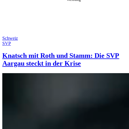
Schweiz
SVP
Knatsch mit Roth und Stamm: Die SVP
Aargau steckt in der Krise