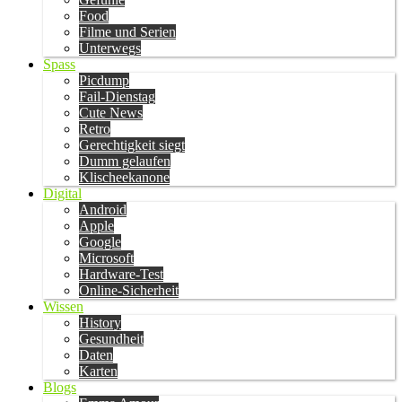
Food
Filme und Serien
Unterwegs
Spass
Picdump
Fail-Dienstag
Cute News
Retro
Gerechtigkeit siegt
Dumm gelaufen
Klischeekanone
Digital
Android
Apple
Google
Microsoft
Hardware-Test
Online-Sicherheit
Wissen
History
Gesundheit
Daten
Karten
Blogs