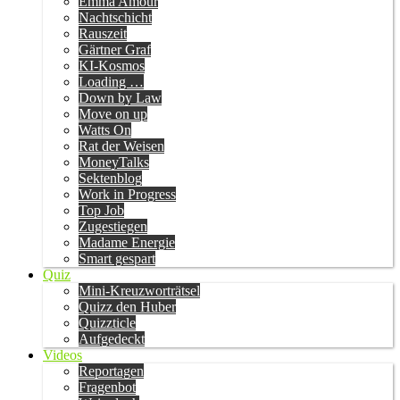
Emma Amour
Nachtschicht
Rauszeit
Gärtner Graf
KI-Kosmos
Loading …
Down by Law
Move on up
Watts On
Rat der Weisen
MoneyTalks
Sektenblog
Work in Progress
Top Job
Zugestiegen
Madame Energie
Smart gespart
Quiz
Mini-Kreuzworträtsel
Quizz den Huber
Quizzticle
Aufgedeckt
Videos
Reportagen
Fragenbot