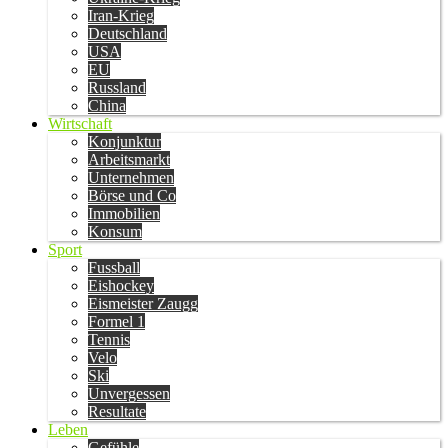
Iran-Krieg
Deutschland
USA
EU
Russland
China
Wirtschaft
Konjunktur
Arbeitsmarkt
Unternehmen
Börse und Co
Immobilien
Konsum
Sport
Fussball
Eishockey
Eismeister Zaugg
Formel 1
Tennis
Velo
Ski
Unvergessen
Resultate
Leben
Gefühle