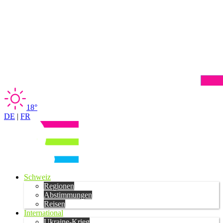
18°
DE
|
FR
Schweiz
Regionen
Abstimmungen
Reisen
International
Ukraine-Krieg