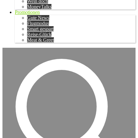
Wein doch
MoneyTalks
Promotionen
Gute News
Flugmodus
Smart gespart
Reise-Glück
Meat & Greet