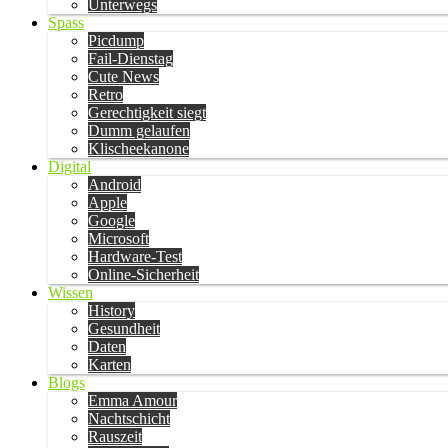
Unterwegs
Spass
Picdump
Fail-Dienstag
Cute News
Retro
Gerechtigkeit siegt
Dumm gelaufen
Klischeekanone
Digital
Android
Apple
Google
Microsoft
Hardware-Test
Online-Sicherheit
Wissen
History
Gesundheit
Daten
Karten
Blogs
Emma Amour
Nachtschicht
Rauszeit