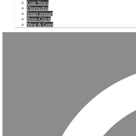
Gute News
Flugmodus
Smart gespart
Reise-Glück
Meat & Greet