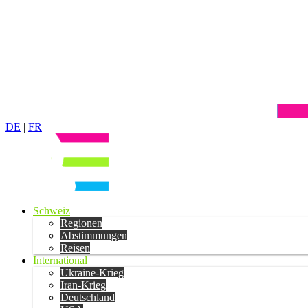
DE
|
FR
Schweiz
Regionen
Abstimmungen
Reisen
International
Ukraine-Krieg
Iran-Krieg
Deutschland