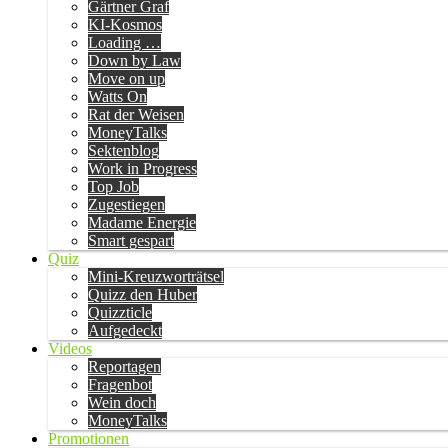
Gärtner Graf
KI-Kosmos
Loading …
Down by Law
Move on up
Watts On
Rat der Weisen
MoneyTalks
Sektenblog
Work in Progress
Top Job
Zugestiegen
Madame Energie
Smart gespart
Quiz
Mini-Kreuzworträtsel
Quizz den Huber
Quizzticle
Aufgedeckt
Videos
Reportagen
Fragenbot
Wein doch
MoneyTalks
Promotionen