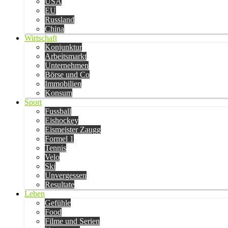
USA
EU
Russland
China
Wirtschaft
Konjunktur
Arbeitsmarkt
Unternehmen
Börse und Co
Immobilien
Konsum
Sport
Fussball
Eishockey
Eismeister Zaugg
Formel 1
Tennis
Velo
Ski
Unvergessen
Resultate
Leben
Gefühle
Food
Filme und Serien