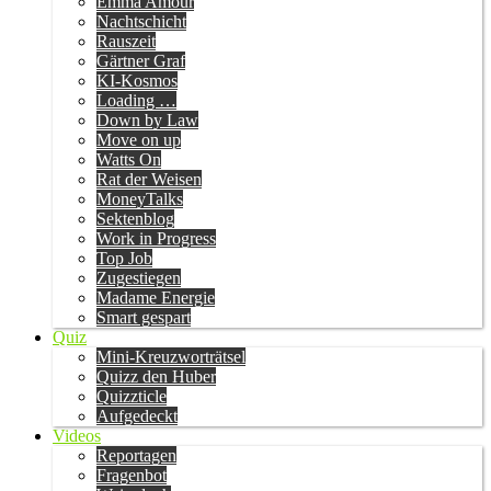
Emma Amour
Nachtschicht
Rauszeit
Gärtner Graf
KI-Kosmos
Loading …
Down by Law
Move on up
Watts On
Rat der Weisen
MoneyTalks
Sektenblog
Work in Progress
Top Job
Zugestiegen
Madame Energie
Smart gespart
Quiz
Mini-Kreuzworträtsel
Quizz den Huber
Quizzticle
Aufgedeckt
Videos
Reportagen
Fragenbot