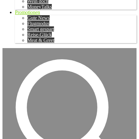
Wein doch
MoneyTalks
Promotionen
Gute News
Flugmodus
Smart gespart
Reise-Glück
Meat & Greet