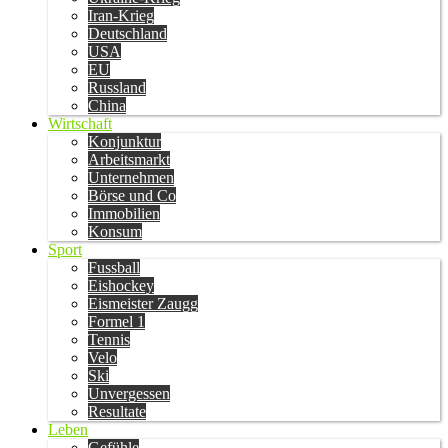
Iran-Krieg
Deutschland
USA
EU
Russland
China
Wirtschaft
Konjunktur
Arbeitsmarkt
Unternehmen
Börse und Co
Immobilien
Konsum
Sport
Fussball
Eishockey
Eismeister Zaugg
Formel 1
Tennis
Velo
Ski
Unvergessen
Resultate
Leben
Gefühle