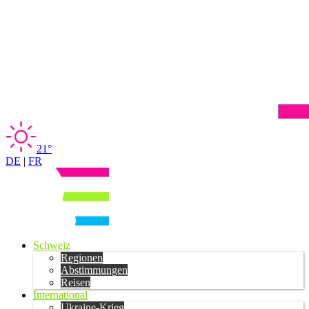
21°
DE
|
FR
Schweiz
Regionen
Abstimmungen
Reisen
International
Ukraine-Krieg