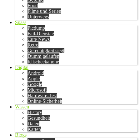
Food
Filme und Serien
Unterwegs
Spass
Picdump
Fail-Dienstag
Cute News
Retro
Gerechtigkeit siegt
Dumm gelaufen
Klischeekanone
Digital
Android
Apple
Google
Microsoft
Hardware-Test
Online-Sicherheit
Wissen
History
Gesundheit
Daten
Karten
Blogs