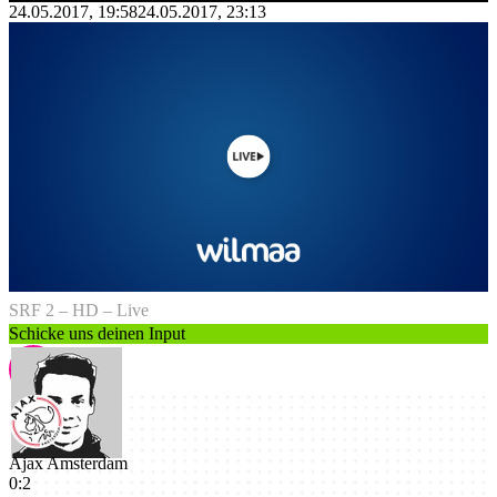
24.05.2017, 19:58
24.05.2017, 23:13
SRF 2 – HD – Live
Schicke uns deinen Input
Ajax Amsterdam
0
:
2