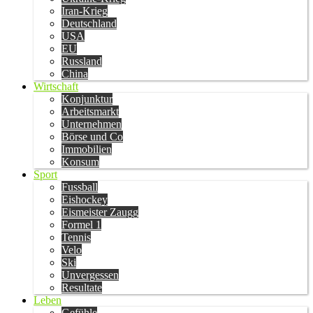
Iran-Krieg
Deutschland
USA
EU
Russland
China
Wirtschaft
Konjunktur
Arbeitsmarkt
Unternehmen
Börse und Co
Immobilien
Konsum
Sport
Fussball
Eishockey
Eismeister Zaugg
Formel 1
Tennis
Velo
Ski
Unvergessen
Resultate
Leben
Gefühle