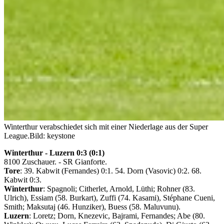
Winterthur verabschiedet sich mit einer Niederlage aus der Super
League.
Bild: keystone
Winterthur - Luzern 0:3 (0:1)
8100 Zuschauer. - SR Gianforte.
Tore
: 39. Kabwit (Fernandes) 0:1. 54. Dorn (Vasovic) 0:2. 68.
Kabwit 0:3.
Winterthur
: Spagnoli; Citherlet, Arnold, Lüthi; Rohner (83.
Ulrich), Essiam (58. Burkart), Zuffi (74. Kasami), Stéphane Cueni,
Smith; Maksutaj (46. Hunziker), Buess (58. Maluvunu).
Luzern
: Loretz; Dorn, Knezevic, Bajrami, Fernandes; Abe (80.