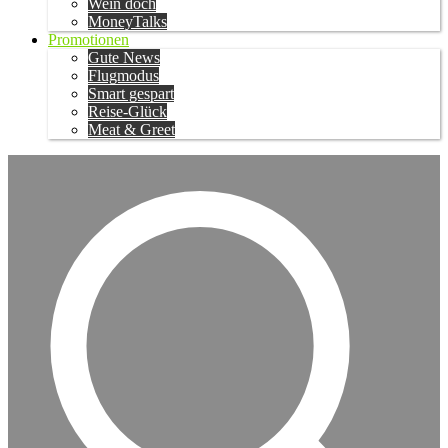
Wein doch
MoneyTalks
Promotionen
Gute News
Flugmodus
Smart gespart
Reise-Glück
Meat & Greet