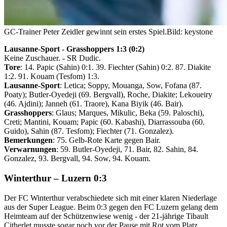
GC-Trainer Peter Zeidler gewinnt sein erstes Spiel.
Bild: keystone
Lausanne-Sport - Grasshoppers 1:3 (0:2)
Keine Zuschauer. - SR Dudic.
Tore
: 14. Papic (Sahin) 0:1. 39. Fiechter (Sahin) 0:2. 87. Diakite
1:2. 91. Kouam (Tesfom) 1:3.
Lausanne-Sport
: Letica; Soppy, Mouanga, Sow, Fofana (87.
Poaty); Butler-Oyedeji (69. Bergvall), Roche, Diakite; Lekoueiry
(46. Ajdini); Janneh (61. Traore), Kana Biyik (46. Bair).
Grasshoppers
: Glaus; Marques, Mikulic, Beka (59. Paloschi),
Creti; Mantini, Kouam; Papic (60. Kabashi), Diarrassouba (60.
Guido), Sahin (87. Tesfom); Fiechter (71. Gonzalez).
Bemerkungen
: 75. Gelb-Rote Karte gegen Bair.
Verwarnungen
: 59. Butler-Oyedeji, 71. Bair, 82. Sahin, 84.
Gonzalez, 93. Bergvall, 94. Sow, 94. Kouam.
Winterthur – Luzern 0:3
Der FC Winterthur verabschiedete sich mit einer klaren Niederlage
aus der Super League. Beim 0:3 gegen den FC Luzern gelang dem
Heimteam auf der Schützenwiese wenig - der 21-jährige Tibault
Citherlet musste sogar noch vor der Pause mit Rot vom Platz.