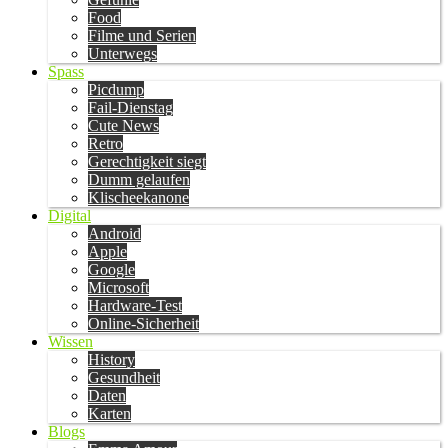
Food
Filme und Serien
Unterwegs
Spass
Picdump
Fail-Dienstag
Cute News
Retro
Gerechtigkeit siegt
Dumm gelaufen
Klischeekanone
Digital
Android
Apple
Google
Microsoft
Hardware-Test
Online-Sicherheit
Wissen
History
Gesundheit
Daten
Karten
Blogs