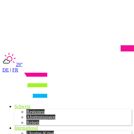
29°
DE
|
FR
Schweiz
Regionen
Abstimmungen
Reisen
International
Ukraine-Krieg