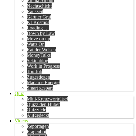
Emma Amour
Nachtschicht
Rauszeit
Gärtner Graf
KI-Kosmos
Loading …
Down by Law
Move on up
Watts On
Rat der Weisen
MoneyTalks
Sektenblog
Work in Progress
Top Job
Zugestiegen
Madame Energie
Smart gespart
Quiz
Mini-Kreuzworträtsel
Quizz den Huber
Quizzticle
Aufgedeckt
Videos
Reportagen
Fragenbot