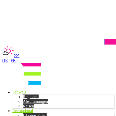
22°
DE
|
FR
Schweiz
Regionen
Abstimmungen
Reisen
International
Ukraine-Krieg