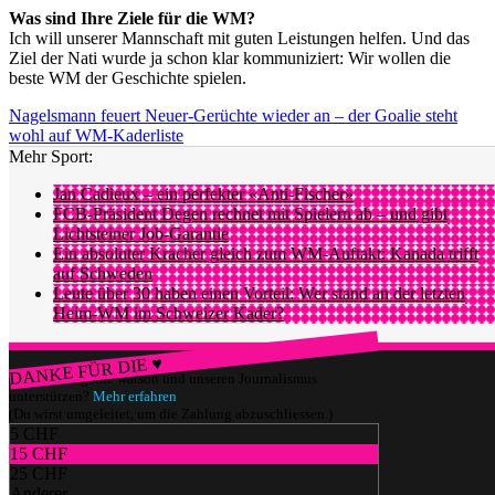
Was sind Ihre Ziele für die WM?
Ich will unserer Mannschaft mit guten Leistungen helfen. Und das
Ziel der Nati wurde ja schon klar kommuniziert: Wir wollen die
beste WM der Geschichte spielen.​
Nagelsmann feuert Neuer-Gerüchte wieder an – der Goalie steht
wohl auf WM-Kaderliste
Mehr Sport:
Jan Cadieux – ein perfekter «Anti-Fischer»
FCB-Präsident Degen rechnet mit Spielern ab – und gibt
Lichtsteiner Job-Garantie
Ein absoluter Kracher gleich zum WM-Auftakt: Kanada trifft
auf Schweden
Leute über 30 haben einen Vorteil: Wer stand an der letzten
Heim-WM im Schweizer Kader?
DANKE FÜR DIE ♥
Würdest du gerne watson und unseren Journalismus
unterstützen?
Mehr erfahren
(Du wirst umgeleitet, um die Zahlung abzuschliessen.)
5 CHF
15 CHF
25 CHF
Anderer