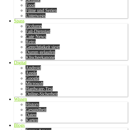
Food
Filme und Serien
Unterwegs
Spass
Picdump
Fail-Dienstag
Cute News
Retro
Gerechtigkeit siegt
Dumm gelaufen
Klischeekanone
Digital
Android
Apple
Google
Microsoft
Hardware-Test
Online-Sicherheit
Wissen
History
Gesundheit
Daten
Karten
Blogs