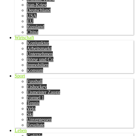
Iran-Krieg
Deutschland
USA
EU
Russland
China
Wirtschaft
Konjunktur
Arbeitsmarkt
Unternehmen
Börse und Co
Immobilien
Konsum
Sport
Fussball
Eishockey
Eismeister Zaugg
Formel 1
Tennis
Velo
Ski
Unvergessen
Resultate
Leben
Gefühle