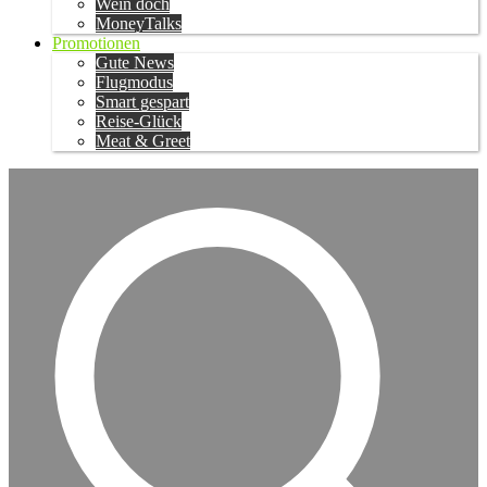
Wein doch
MoneyTalks
Promotionen
Gute News
Flugmodus
Smart gespart
Reise-Glück
Meat & Greet