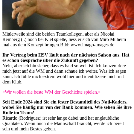
Mittlerweile sind die beiden Teamkollegen, aber als Nicolai
Remberg (l.) noch bei Kiel spielte, liess er sich von Miro Muheim
mal aus dem Konzept bringen.
Bild: www.imago-images.de
Ihr Vertrag beim HSV läuft nach der nächsten Saison aus. Hat
es schon Gespräche über die Zukunft gegeben?
Nein, aber ich bin sicher, dass es bald so weit ist. Ich konzentriere
mich jetzt auf die WM und dann schaue ich weiter. Was ich sagen
kann: Ich fühle mich extrem wohl hier und identifiziere mich mit
dem Klub.
«Wir wollen die beste WM der Geschichte spielen.»
Seit Ende 2024 sind Sie ein fester Bestandteil des Nati-Kaders,
wobei Sie häufig nur von der Bank kommen. Wie sehen Sie ihre
Rolle im Team?
Ricardo (Rodriguez) ist sehr lange dabei und hat unglaubliche
Qualitäten. Wenn mich die Mannschaft braucht, werde ich bereit
sein und mein Bestes geben.