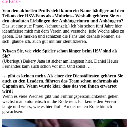
die Fans.»
Von den aktuellen Profis steht kaum ein Name häufiger auf den
Trikots der HSV-Fans als «Muheim». Weshalb gehören Sie zu
den absoluten Lieblingen der Anhängerinnen und Anhängern?
Das ist eine gute Frage. (schmunzelt.) Ich bin schon fünf Jahre hier,
identifiziere mich mit dem Verein und versuche, jede Woche alles zu
geben. Das merken und schätzen die Fans und deshalb können sie
sich, glaube ich, auch gut mit mir identifizieren.
Wissen Sie, wie viele Spieler schon länger beim HSV sind als
Sie?
(Überlegt.) Bakery Jatta ist sicher am längsten hier. Daniel Heuer
Fernandes kam auch schon vor mir. Und sonst …
… gibt es keinen mehr. Als einer der Dienstältesten gehören Sie
auch zu den Leadern, führten das Team schon mehrmals als
Captain an. Wann wurde klar, dass das von Ihnen erwartet
wird?
Wenn es viele Wechsel gibt und Führungspersönlichkeiten gehen,
wächst man automatisch in die Rolle rein. Ich kenne den Verein
lange und weiss, wie es hier läuft. An der neuen Rolle bin ich
gewachsen.