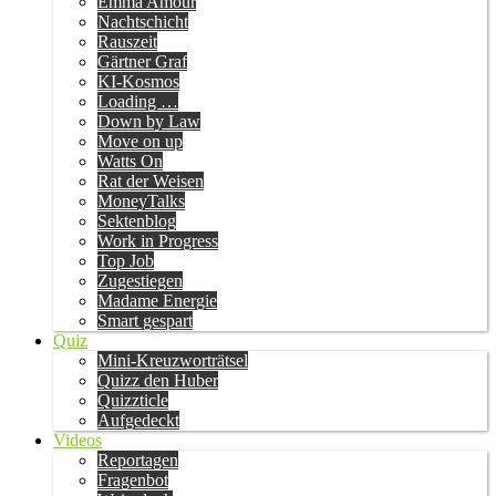
Emma Amour
Nachtschicht
Rauszeit
Gärtner Graf
KI-Kosmos
Loading …
Down by Law
Move on up
Watts On
Rat der Weisen
MoneyTalks
Sektenblog
Work in Progress
Top Job
Zugestiegen
Madame Energie
Smart gespart
Quiz
Mini-Kreuzworträtsel
Quizz den Huber
Quizzticle
Aufgedeckt
Videos
Reportagen
Fragenbot