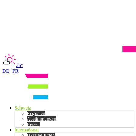
26°
DE
|
FR
Schweiz
Regionen
Abstimmungen
Reisen
International
Ukraine-Krieg