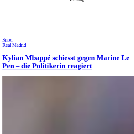
Sport
Real Madrid
Kylian Mbappé schiesst gegen Marine Le
Pen – die Politikerin reagiert