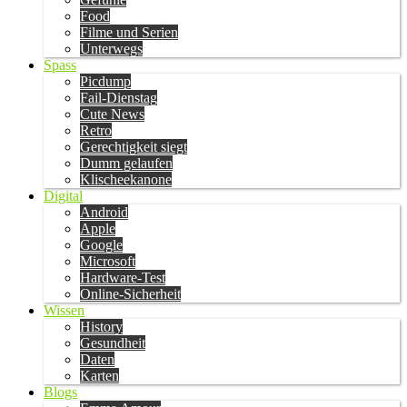
Food
Filme und Serien
Unterwegs
Spass
Picdump
Fail-Dienstag
Cute News
Retro
Gerechtigkeit siegt
Dumm gelaufen
Klischeekanone
Digital
Android
Apple
Google
Microsoft
Hardware-Test
Online-Sicherheit
Wissen
History
Gesundheit
Daten
Karten
Blogs