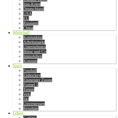
Iran-Krieg
Deutschland
USA
EU
Russland
China
Wirtschaft
Konjunktur
Arbeitsmarkt
Unternehmen
Börse und Co
Immobilien
Konsum
Sport
Fussball
Eishockey
Eismeister Zaugg
Formel 1
Tennis
Velo
Ski
Unvergessen
Resultate
Leben
Gefühle