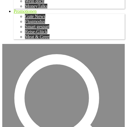
Wein doch
MoneyTalks
Promotionen
Gute News
Flugmodus
Smart gespart
Reise-Glück
Meat & Greet