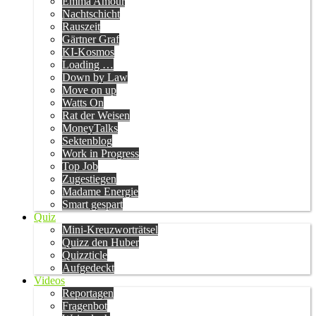
Emma Amour
Nachtschicht
Rauszeit
Gärtner Graf
KI-Kosmos
Loading …
Down by Law
Move on up
Watts On
Rat der Weisen
MoneyTalks
Sektenblog
Work in Progress
Top Job
Zugestiegen
Madame Energie
Smart gespart
Quiz
Mini-Kreuzworträtsel
Quizz den Huber
Quizzticle
Aufgedeckt
Videos
Reportagen
Fragenbot