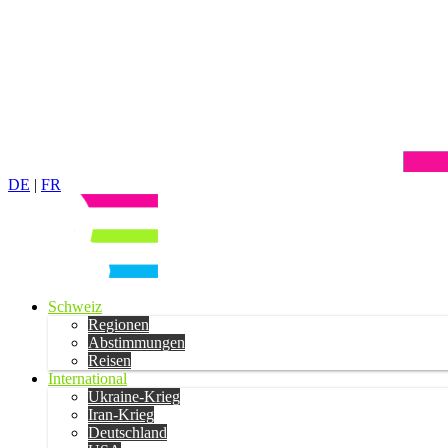
DE
|
FR
Schweiz
Regionen
Abstimmungen
Reisen
International
Ukraine-Krieg
Iran-Krieg
Deutschland