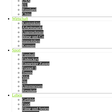
USA
EU
Russland
China
Wirtschaft
Konjunktur
Arbeitsmarkt
Unternehmen
Börse und Co
Immobilien
Konsum
Sport
Fussball
Eishockey
Eismeister Zaugg
Formel 1
Tennis
Velo
Ski
Unvergessen
Resultate
Leben
Gefühle
Food
Filme und Serien