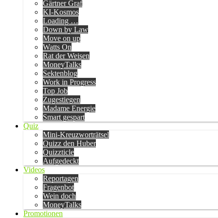
Gärtner Graf
KI-Kosmos
Loading …
Down by Law
Move on up
Watts On
Rat der Weisen
MoneyTalks
Sektenblog
Work in Progress
Top Job
Zugestiegen
Madame Energie
Smart gespart
Quiz
Mini-Kreuzworträtsel
Quizz den Huber
Quizzticle
Aufgedeckt
Videos
Reportagen
Fragenbot
Wein doch
MoneyTalks
Promotionen