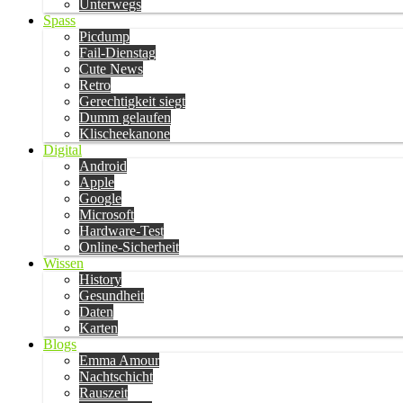
Unterwegs
Spass
Picdump
Fail-Dienstag
Cute News
Retro
Gerechtigkeit siegt
Dumm gelaufen
Klischeekanone
Digital
Android
Apple
Google
Microsoft
Hardware-Test
Online-Sicherheit
Wissen
History
Gesundheit
Daten
Karten
Blogs
Emma Amour
Nachtschicht
Rauszeit