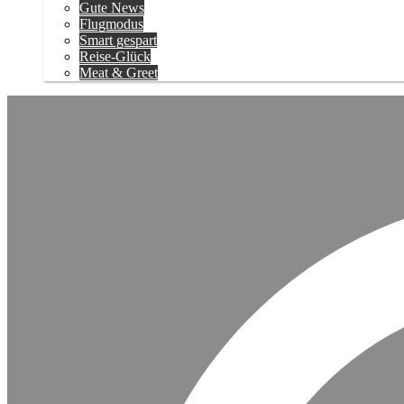
Gute News
Flugmodus
Smart gespart
Reise-Glück
Meat & Greet