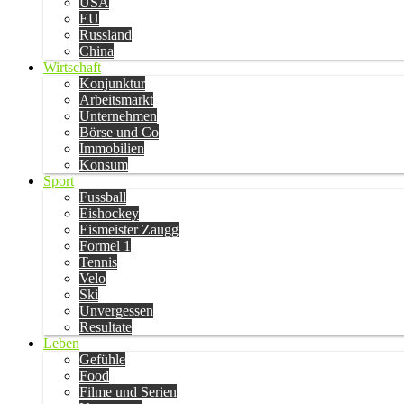
USA
EU
Russland
China
Wirtschaft
Konjunktur
Arbeitsmarkt
Unternehmen
Börse und Co
Immobilien
Konsum
Sport
Fussball
Eishockey
Eismeister Zaugg
Formel 1
Tennis
Velo
Ski
Unvergessen
Resultate
Leben
Gefühle
Food
Filme und Serien