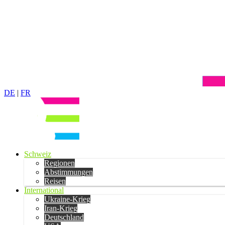
DE
|
FR
Schweiz
Regionen
Abstimmungen
Reisen
International
Ukraine-Krieg
Iran-Krieg
Deutschland