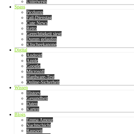
Unterwegs
Spass
Picdump
Fail-Dienstag
Cute News
Retro
Gerechtigkeit siegt
Dumm gelaufen
Klischeekanone
Digital
Android
Apple
Google
Microsoft
Hardware-Test
Online-Sicherheit
Wissen
History
Gesundheit
Daten
Karten
Blogs
Emma Amour
Nachtschicht
Rauszeit