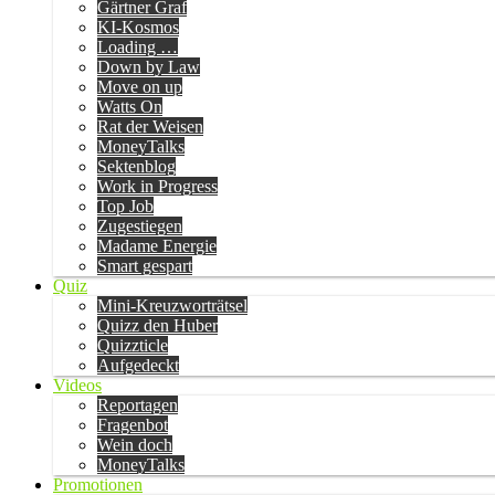
Gärtner Graf
KI-Kosmos
Loading …
Down by Law
Move on up
Watts On
Rat der Weisen
MoneyTalks
Sektenblog
Work in Progress
Top Job
Zugestiegen
Madame Energie
Smart gespart
Quiz
Mini-Kreuzworträtsel
Quizz den Huber
Quizzticle
Aufgedeckt
Videos
Reportagen
Fragenbot
Wein doch
MoneyTalks
Promotionen