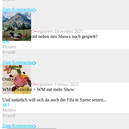
Zum Kommentar
Fred_64
05.06.2026 10:25
registriert Dezember 2021
Beitrag melden
Aber Fussball wird neben den Shows noch gespielt?
82
6
Melden
Zum Kommentar
Outlook
05.06.2026 10:08
registriert Februar 2022
Beitrag melden
WM in Amerika = WM mit mehr Show
Und natürlich will sich da auch die Fifa in Szene setzen...
48
3
Melden
Zum Kommentar