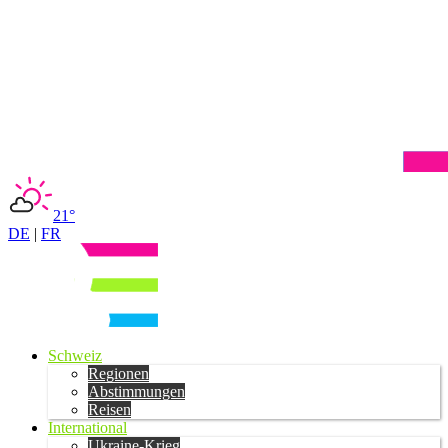
21°
DE
|
FR
Schweiz
Regionen
Abstimmungen
Reisen
International
Ukraine-Krieg