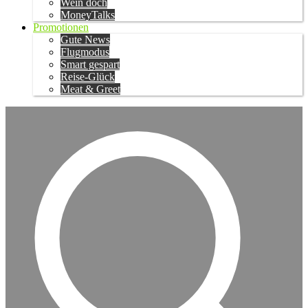
Wein doch
MoneyTalks
Promotionen
Gute News
Flugmodus
Smart gespart
Reise-Glück
Meat & Greet