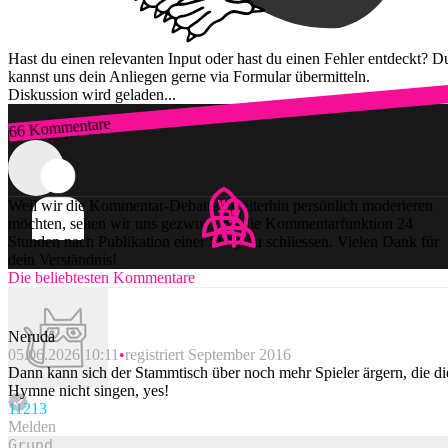
Hast du einen relevanten Input oder hast du einen Fehler entdeckt? D
kannst uns dein Anliegen gerne via Formular übermitteln.
Diskussion wird geladen...
66 Kommentare
Zum Login
Weil wir die Kommentar-Debatten weiterhin persönlich moderieren
möchten, sehen wir uns gezwungen, die Kommentarfunktion 24
Stunden nach Publikation einer Story zu schliessen. Vielen Dank für
dein Verständnis!
Die beliebtesten Kommentare
Neruda
05.06.2026 10:11
registriert September 2016
Dann kann sich der Stammtisch über noch mehr Spieler ärgern, die di
Hymne nicht singen, yes!
112
13
Melden