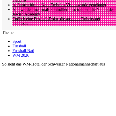
brauchst
Aufatmen für die Nati: Embolos Visum wurde genehmigt
Alle werden mehrmals kontrolliert – so trainiert die Nati in der
Jewish Academy
Endlich eine Fussball-Doku, die aus dem Einheitsbrei
heraussticht
Themen
Sport
Fussball
Fussball-Nati
WM 2026
So sieht das WM-Hotel der Schweizer Nationalmannschaft aus