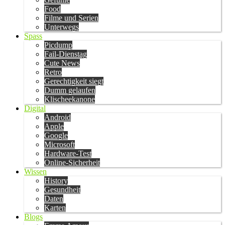
Food
Filme und Serien
Unterwegs
Spass
Picdump
Fail-Dienstag
Cute News
Retro
Gerechtigkeit siegt
Dumm gelaufen
Klischeekanone
Digital
Android
Apple
Google
Microsoft
Hardware-Test
Online-Sicherheit
Wissen
History
Gesundheit
Daten
Karten
Blogs