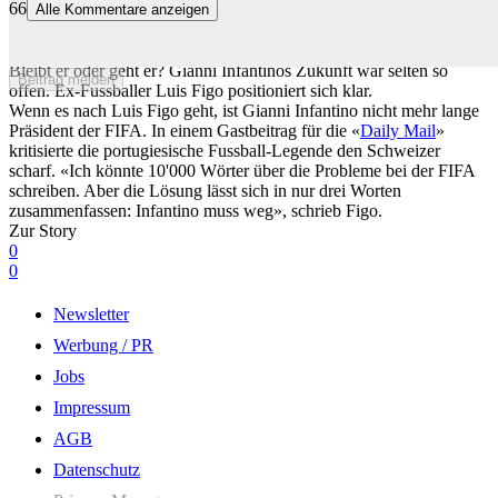
66
Alle Kommentare anzeigen
«Infantino muss weg»: Legende Figo schiesst scharf gegen FIFA-
Präsidenten
Bleibt er oder geht er? Gianni Infantinos Zukunft war selten so
Beitrag melden
offen. Ex-Fussballer Luis Figo positioniert sich klar.
Wenn es nach Luis Figo geht, ist Gianni Infantino nicht mehr lange
Präsident der FIFA. In einem Gastbeitrag für die «
Daily Mail
»
kritisierte die portugiesische Fussball-Legende den Schweizer
scharf. «Ich könnte 10'000 Wörter über die Probleme bei der FIFA
schreiben. Aber die Lösung lässt sich in nur drei Worten
zusammenfassen: Infantino muss weg», schrieb Figo.
Zur Story
0
0
Newsletter
Werbung / PR
Jobs
Impressum
AGB
Datenschutz