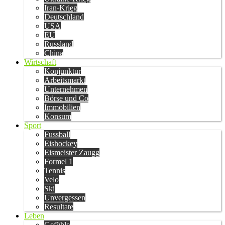
Iran-Krieg
Deutschland
USA
EU
Russland
China
Wirtschaft
Konjunktur
Arbeitsmarkt
Unternehmen
Börse und Co
Immobilien
Konsum
Sport
Fussball
Eishockey
Eismeister Zaugg
Formel 1
Tennis
Velo
Ski
Unvergessen
Resultate
Leben
Gefühle