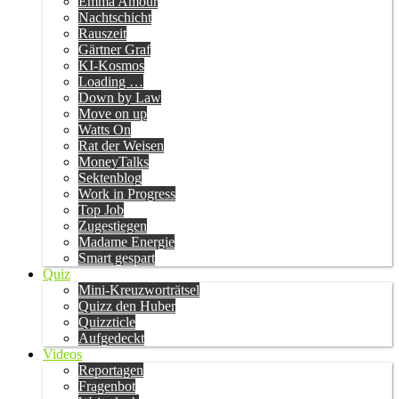
Emma Amour
Nachtschicht
Rauszeit
Gärtner Graf
KI-Kosmos
Loading …
Down by Law
Move on up
Watts On
Rat der Weisen
MoneyTalks
Sektenblog
Work in Progress
Top Job
Zugestiegen
Madame Energie
Smart gespart
Quiz
Mini-Kreuzworträtsel
Quizz den Huber
Quizzticle
Aufgedeckt
Videos
Reportagen
Fragenbot