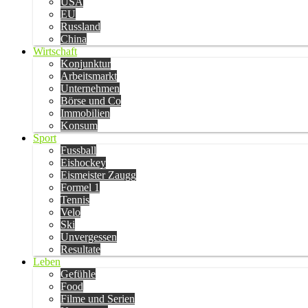
USA
EU
Russland
China
Wirtschaft
Konjunktur
Arbeitsmarkt
Unternehmen
Börse und Co
Immobilien
Konsum
Sport
Fussball
Eishockey
Eismeister Zaugg
Formel 1
Tennis
Velo
Ski
Unvergessen
Resultate
Leben
Gefühle
Food
Filme und Serien