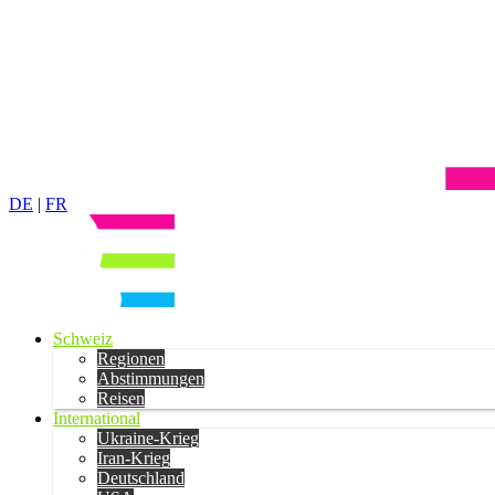
DE
|
FR
Schweiz
Regionen
Abstimmungen
Reisen
International
Ukraine-Krieg
Iran-Krieg
Deutschland