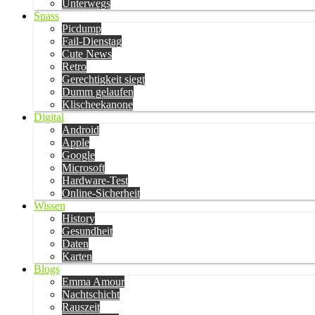
Unterwegs
Spass
Picdump
Fail-Dienstag
Cute News
Retro
Gerechtigkeit siegt
Dumm gelaufen
Klischeekanone
Digital
Android
Apple
Google
Microsoft
Hardware-Test
Online-Sicherheit
Wissen
History
Gesundheit
Daten
Karten
Blogs
Emma Amour
Nachtschicht
Rauszeit