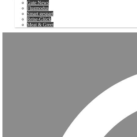
Gute News
Flugmodus
Smart gespart
Reise-Glück
Meat & Greet