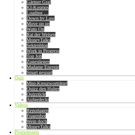
Gärtner Graf
KI-Kosmos
Loading …
Down by Law
Move on up
Watts On
Rat der Weisen
MoneyTalks
Sektenblog
Work in Progress
Top Job
Zugestiegen
Madame Energie
Smart gespart
Quiz
Mini-Kreuzworträtsel
Quizz den Huber
Quizzticle
Aufgedeckt
Videos
Reportagen
Fragenbot
Wein doch
MoneyTalks
Promotionen