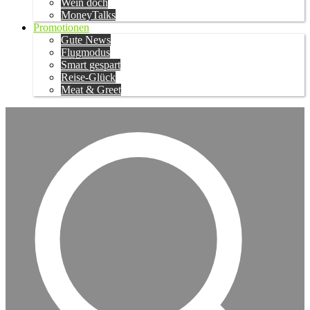
Wein doch
MoneyTalks
Promotionen
Gute News
Flugmodus
Smart gespart
Reise-Glück
Meat & Greet