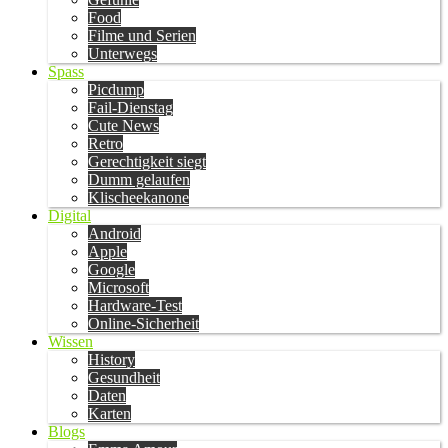
Food
Filme und Serien
Unterwegs
Spass
Picdump
Fail-Dienstag
Cute News
Retro
Gerechtigkeit siegt
Dumm gelaufen
Klischeekanone
Digital
Android
Apple
Google
Microsoft
Hardware-Test
Online-Sicherheit
Wissen
History
Gesundheit
Daten
Karten
Blogs