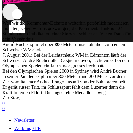
0 Kommentare
Zum Login
Weil wir die Kommentar-Debatten weiterhin persönlich moderieren
möchten, sehen wir uns gezwungen, die Kommentarfunktion 24
Stunden nach Publikation einer Story zu schliessen. Vielen Dank für
dein Verständnis!
André Bucher sprintet über 800 Meter unnachahmlich zum ersten
Schweizer WM-Gold
7. August 2001: Bei der Leichtathletik-WM in Edmonton läuft der
Schweizer André Bucher allen Gegnern davon, nachdem er bei den
Olympischen Spielen ein Jahr zuvor grosses Pech hatte.
Bei den Olympischen Spielen 2000 in Sydney wird André Bucher
in seiner Paradedisziplin über 800 Meter rund 200 Meter vor dem
Ziel vom Italiener Andrea Longo unsanft von der Bahn gerempelt.
Er gerät ausser Tritt, im Schlussspurt fehlt dem Luzerner dann die
Kraft für einen Effort. Die angestrebte Medaille ist weg.
Zur Story
0
0
Newsletter
Werbung / PR