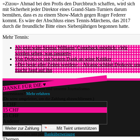
«Zizou» Ahmad bei den Profis den Durchbruch schaffen, wird sich
mit Sicherheit jeder Direktor eines Grand-Slam-Turniers darum
bemühen, dass es zu einem Show-Match gegen Roger Federer
kommt. Es wäre der Abschluss eines Tennis-Märchens, das 2017
durch die freundliche Bitte eines Siebenjährigen begonnen hatte.
Mehr Tennis:
Ab jetzt wäre Serena Williams' Comeback möglich: «Wir
werden sehen, was passiert»
Von Djokovic mit bestem Dank an seine Kritiker
«Der beste aller Zeiten werden» – Alcaraz schlägt Djokovic un
macht Jagd auf ihn
DANKE FÜR DIE ♥
Würdest du gerne watson und unseren Journalismus
unterstützen?
Mehr erfahren
(Du wirst umgeleitet, um die Zahlung abzuschliessen.)
5 CHF
15 CHF
25 CHF
Anderer
Weiter zur Zahlung
Mit Twint unterstützen
Oder unterstütze uns per
Banküberweisung
.
Themen