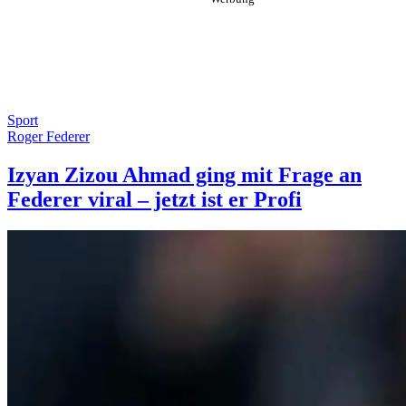
Sport
Roger Federer
Izyan Zizou Ahmad ging mit Frage an
Federer viral – jetzt ist er Profi