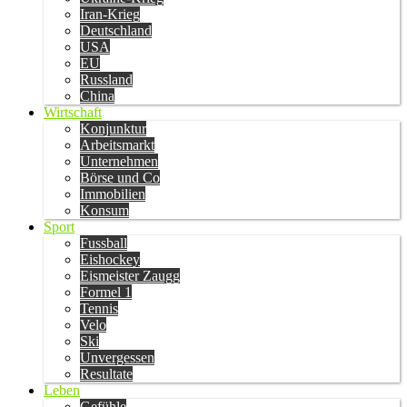
Iran-Krieg
Deutschland
USA
EU
Russland
China
Wirtschaft
Konjunktur
Arbeitsmarkt
Unternehmen
Börse und Co
Immobilien
Konsum
Sport
Fussball
Eishockey
Eismeister Zaugg
Formel 1
Tennis
Velo
Ski
Unvergessen
Resultate
Leben
Gefühle