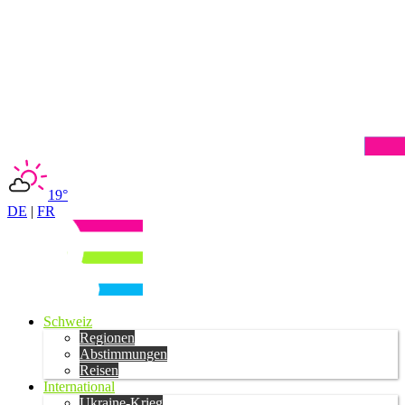
19°
DE
|
FR
Schweiz
Regionen
Abstimmungen
Reisen
International
Ukraine-Krieg