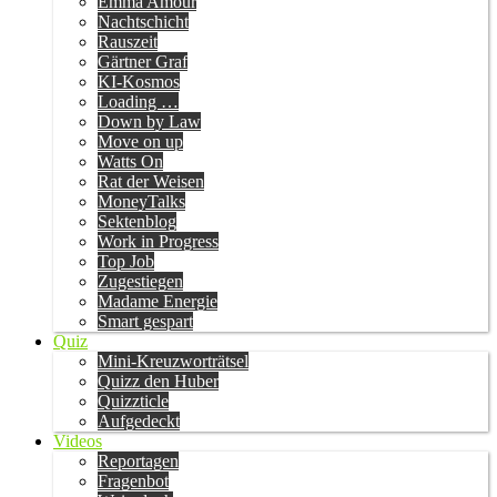
Emma Amour
Nachtschicht
Rauszeit
Gärtner Graf
KI-Kosmos
Loading …
Down by Law
Move on up
Watts On
Rat der Weisen
MoneyTalks
Sektenblog
Work in Progress
Top Job
Zugestiegen
Madame Energie
Smart gespart
Quiz
Mini-Kreuzworträtsel
Quizz den Huber
Quizzticle
Aufgedeckt
Videos
Reportagen
Fragenbot