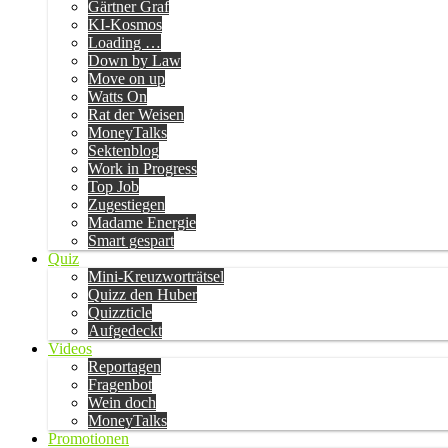
Gärtner Graf
KI-Kosmos
Loading …
Down by Law
Move on up
Watts On
Rat der Weisen
MoneyTalks
Sektenblog
Work in Progress
Top Job
Zugestiegen
Madame Energie
Smart gespart
Quiz
Mini-Kreuzworträtsel
Quizz den Huber
Quizzticle
Aufgedeckt
Videos
Reportagen
Fragenbot
Wein doch
MoneyTalks
Promotionen