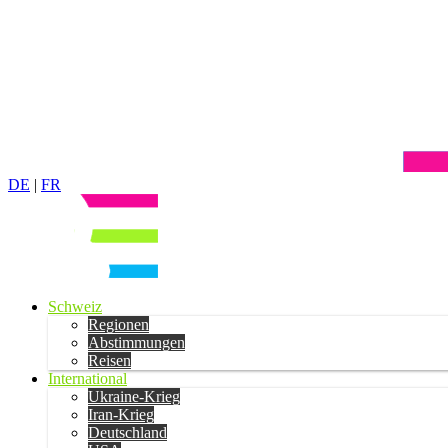
DE
|
FR
Schweiz
Regionen
Abstimmungen
Reisen
International
Ukraine-Krieg
Iran-Krieg
Deutschland