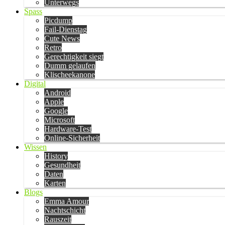
Unterwegs
Spass
Picdump
Fail-Dienstag
Cute News
Retro
Gerechtigkeit siegt
Dumm gelaufen
Klischeekanone
Digital
Android
Apple
Google
Microsoft
Hardware-Test
Online-Sicherheit
Wissen
History
Gesundheit
Daten
Karten
Blogs
Emma Amour
Nachtschicht
Rauszeit