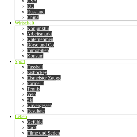
USA
EU
Russland
China
Wirtschaft
Konjunktur
Arbeitsmarkt
Unternehmen
Börse und Co
Immobilien
Konsum
Sport
Fussball
Eishockey
Eismeister Zaugg
Formel 1
Tennis
Velo
Ski
Unvergessen
Resultate
Leben
Gefühle
Food
Filme und Serien