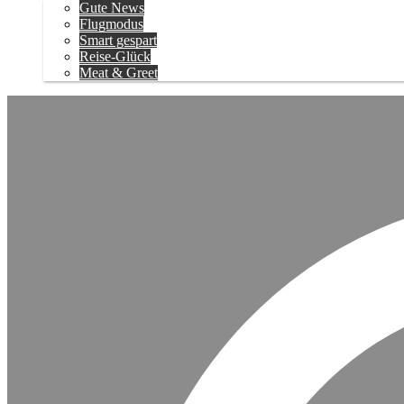
Gute News
Flugmodus
Smart gespart
Reise-Glück
Meat & Greet