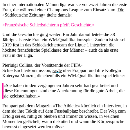
In einer internationalen Männerliga war sie vor zwei Jahren die erste
Frau, die während einer Champions League zum Einsatz kam.
Die
«Süddeutsche Zeitung» titelte damals
:
«Französische Schiedsrichterin pfeift Geschichte.»
Und die Geschichte ging weiter: Ein Jahr darauf leitete die 38-
Jährige als erste Frau ein WM-Qualifikationsspiel. Zudem ist sie seit
2019 fest in das Schiedsrichterteam der Ligue 1 integriert, die
höchste französische Spielklasse der Männer – auch da als erste
Frau in der Liga.
Pierluigi Collina, der Vorsitzende der FIFA-
Schiedsrichterkommission,
sagte
über Frappart und ihre Kollegin
Kateryna Monzul, die ebenfalls ein WM-Qualifikationsspiel leitete:
«Sie haben in den vergangenen Jahren sehr hart gearbeitet und
diese Ernennungen sind eine Anerkennung für die gute Arbeit, die
sie geleistet haben.»
Frappart gab dem Magazin
«The Athletic»
kürzlich ein Interview, in
dem sie ihre Taktik auf dem Fussballplatz beschreibt. Der Weg zum
Erfolg sei es, ruhig zu bleiben und immer zu wissen, in welchen
Momenten gelächelt, wann diskutiert und wann die Körpersprache
bewusst eingesetzt werden müsse.