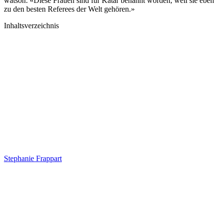
watson: «Diese Frauen sind für Katar benannt worden, weil sie eben
zu den besten Referees der Welt gehören.»
Inhaltsverzeichnis
Stephanie Frappart