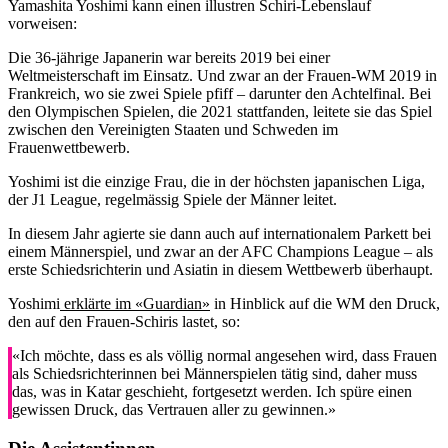
Yamashita Yoshimi kann einen illustren Schiri-Lebenslauf
vorweisen:
Die 36-jährige Japanerin war bereits 2019 bei einer
Weltmeisterschaft im Einsatz. Und zwar an der Frauen-WM 2019 in
Frankreich, wo sie zwei Spiele pfiff – darunter den Achtelfinal. Bei
den Olympischen Spielen, die 2021 stattfanden, leitete sie das Spiel
zwischen den Vereinigten Staaten und Schweden im
Frauenwettbewerb.
Yoshimi ist die einzige Frau, die in der höchsten japanischen Liga,
der J1 League, regelmässig Spiele der Männer leitet.
In diesem Jahr agierte sie dann auch auf internationalem Parkett bei
einem Männerspiel, und zwar an der AFC Champions League – als
erste Schiedsrichterin und Asiatin in diesem Wettbewerb überhaupt.
Yoshimi
erklärte im «Guardian»
in Hinblick auf die WM den Druck,
den auf den Frauen-Schiris lastet, so:
«Ich möchte, dass es als völlig normal angesehen wird, dass Frauen
als Schiedsrichterinnen bei Männerspielen tätig sind, daher muss
das, was in Katar geschieht, fortgesetzt werden. Ich spüre einen
gewissen Druck, das Vertrauen aller zu gewinnen.»