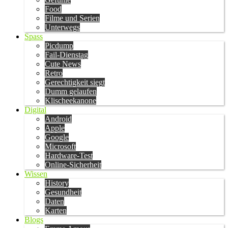
Food
Filme und Serien
Unterwegs
Spass
Picdump
Fail-Dienstag
Cute News
Retro
Gerechtigkeit siegt
Dumm gelaufen
Klischeekanone
Digital
Android
Apple
Google
Microsoft
Hardware-Test
Online-Sicherheit
Wissen
History
Gesundheit
Daten
Karten
Blogs