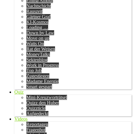
Emma Amour
Nachtschicht
Rauszeit
Gärtner Graf
KI-Kosmos
Loading …
Down by Law
Move on up
Watts On
Rat der Weisen
MoneyTalks
Sektenblog
Work in Progress
Top Job
Zugestiegen
Madame Energie
Smart gespart
Quiz
Mini-Kreuzworträtsel
Quizz den Huber
Quizzticle
Aufgedeckt
Videos
Reportagen
Fragenbot