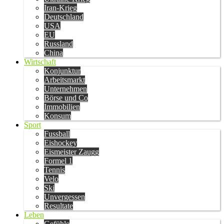
Iran-Krieg
Deutschland
USA
EU
Russland
China
Wirtschaft
Konjunktur
Arbeitsmarkt
Unternehmen
Börse und Co
Immobilien
Konsum
Sport
Fussball
Eishockey
Eismeister Zaugg
Formel 1
Tennis
Velo
Ski
Unvergessen
Resultate
Leben
Gefühle