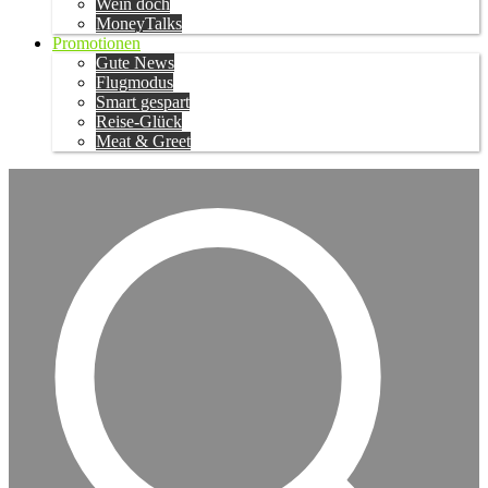
Wein doch
MoneyTalks
Promotionen
Gute News
Flugmodus
Smart gespart
Reise-Glück
Meat & Greet