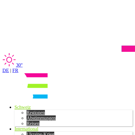
30°
DE
|
FR
Schweiz
Regionen
Abstimmungen
Reisen
International
Ukraine-Krieg