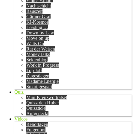
Emma Amour
Nachtschicht
Rauszeit
Gärtner Graf
KI-Kosmos
Loading …
Down by Law
Move on up
Watts On
Rat der Weisen
MoneyTalks
Sektenblog
Work in Progress
Top Job
Zugestiegen
Madame Energie
Smart gespart
Quiz
Mini-Kreuzworträtsel
Quizz den Huber
Quizzticle
Aufgedeckt
Videos
Reportagen
Fragenbot