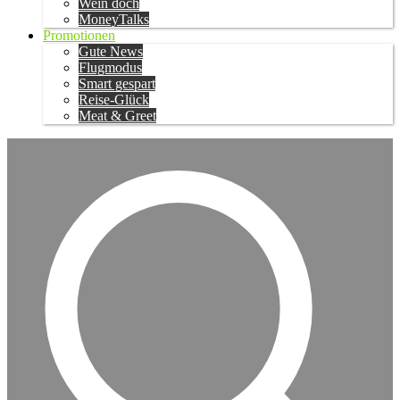
Wein doch
MoneyTalks
Promotionen
Gute News
Flugmodus
Smart gespart
Reise-Glück
Meat & Greet