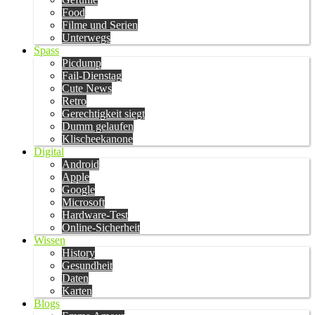
Food
Filme und Serien
Unterwegs
Spass
Picdump
Fail-Dienstag
Cute News
Retro
Gerechtigkeit siegt
Dumm gelaufen
Klischeekanone
Digital
Android
Apple
Google
Microsoft
Hardware-Test
Online-Sicherheit
Wissen
History
Gesundheit
Daten
Karten
Blogs