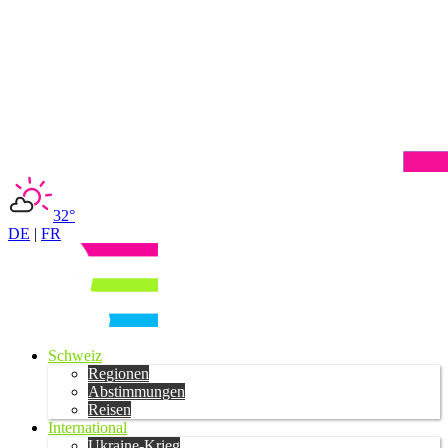
32°
DE
|
FR
Schweiz
Regionen
Abstimmungen
Reisen
International
Ukraine-Krieg