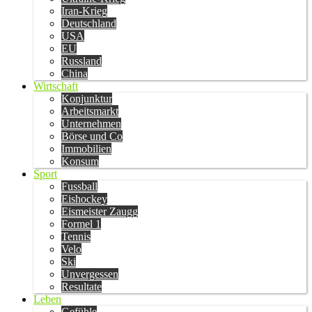
Iran-Krieg
Deutschland
USA
EU
Russland
China
Wirtschaft
Konjunktur
Arbeitsmarkt
Unternehmen
Börse und Co
Immobilien
Konsum
Sport
Fussball
Eishockey
Eismeister Zaugg
Formel 1
Tennis
Velo
Ski
Unvergessen
Resultate
Leben
Gefühle