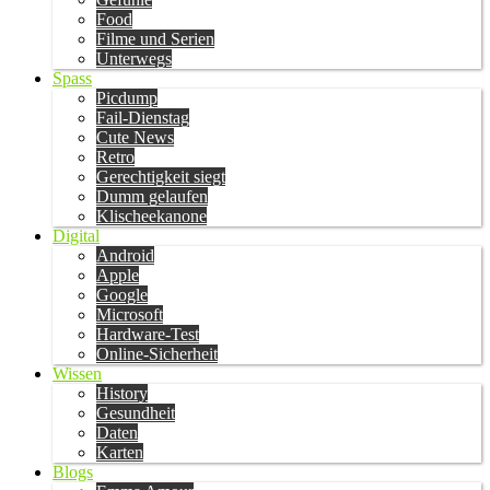
Food
Filme und Serien
Unterwegs
Spass
Picdump
Fail-Dienstag
Cute News
Retro
Gerechtigkeit siegt
Dumm gelaufen
Klischeekanone
Digital
Android
Apple
Google
Microsoft
Hardware-Test
Online-Sicherheit
Wissen
History
Gesundheit
Daten
Karten
Blogs