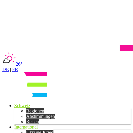
26°
DE
|
FR
Schweiz
Regionen
Abstimmungen
Reisen
International
Ukraine-Krieg