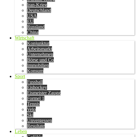
Iran-Krieg
Deutschland
USA
EU
Russland
China
Wirtschaft
Konjunktur
Arbeitsmarkt
Unternehmen
Börse und Co
Immobilien
Konsum
Sport
Fussball
Eishockey
Eismeister Zaugg
Formel 1
Tennis
Velo
Ski
Unvergessen
Resultate
Leben
Gefühle