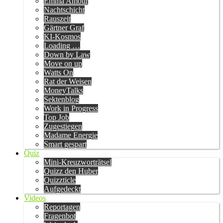
Emma Amour
Nachtschicht
Rauszeit
Gärtner Graf
KI-Kosmos
Loading …
Down by Law
Move on up
Watts On
Rat der Weisen
MoneyTalks
Sektenblog
Work in Progress
Top Job
Zugestiegen
Madame Energie
Smart gespart
Quiz
Mini-Kreuzworträtsel
Quizz den Huber
Quizzticle
Aufgedeckt
Videos
Reportagen
Fragenbot