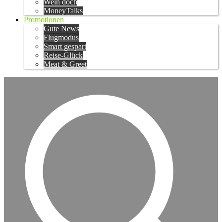
Wein doch
MoneyTalks
Promotionen
Gute News
Flugmodus
Smart gespart
Reise-Glück
Meat & Greet