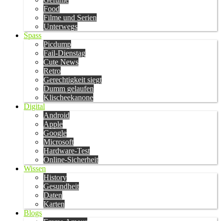
Food
Filme und Serien
Unterwegs
Spass
Picdump
Fail-Dienstag
Cute News
Retro
Gerechtigkeit siegt
Dumm gelaufen
Klischeekanone
Digital
Android
Apple
Google
Microsoft
Hardware-Test
Online-Sicherheit
Wissen
History
Gesundheit
Daten
Karten
Blogs