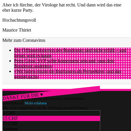
Aber ich fürchte, der Virologe hat recht. Und dann wird das eine
eher kurze Party.
Hochachtungsvoll
Maurice Thiriet
Mehr zum Coronavirus
Die Öffnungskriterien des Bundesrats sind nicht erfüllt – und
besser wird es kaum
Petra Gössi: SVP sollte konsequent sein und «aus dem
Bundesrat austreten»
«Wir haben einzig die Impfungen als Perspektive, und das
genügt nicht»
DANKE FÜR DIE ♥
Würdest du gerne watson und unseren Journalismus
unterstützen?
Mehr erfahren
(Du wirst umgeleitet, um die Zahlung abzuschliessen.)
5 CHF
15 CHF
25 CHF
Anderer