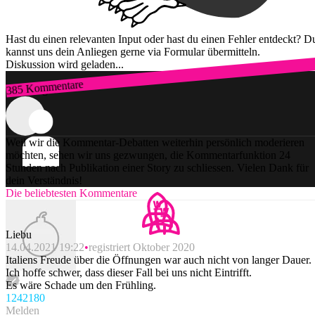
Hast du einen relevanten Input oder hast du einen Fehler entdeckt? D
kannst uns dein Anliegen gerne via Formular übermitteln.
Diskussion wird geladen...
385 Kommentare
Zum Login
Weil wir die Kommentar-Debatten weiterhin persönlich moderieren
möchten, sehen wir uns gezwungen, die Kommentarfunktion 24
Stunden nach Publikation einer Story zu schliessen. Vielen Dank für
dein Verständnis!
Die beliebtesten Kommentare
Liebu
14.04.2021 19:22
registriert Oktober 2020
Italiens Freude über die Öffnungen war auch nicht von langer Dauer.
Ich hoffe schwer, dass dieser Fall bei uns nicht Eintrifft.
Es wäre Schade um den Frühling.
1242
180
Melden