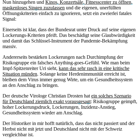
Nun hinzugehen und
Kinos, Konzertsäle, Fitnesscenter zu öffnen,
maskenloses Singen zuzulassen
und die eigenen, unerfüllten
Öffnungskriterien einfach zu ignorieren, setzt ein zweierlei fatales
Signal:
Einerseits ist klar, dass der Bundesrat unter Druck auf seine eigenen
Lockerungs-Kriterien pfeift. Das beschädigt seine Glaubwürdigkeit
und damit das Schlüssel-Instrument der Pandemie-Bekämpfung
massiv.
Andererseits bestärken Lockerungen nach Durchimpfung der
Risikogruppe ein falsches Anything-goes-Gefühl. Wie man beim
Impf-Spitzenreiter Uri sieht,
kann das sehr rasch in eine kritische
Situation münden
. Solange keine Herdenimmunität erreicht ist,
bleiben dem Virus immer genug Wirte, um ein Gesundheitssystem
an den Anschlag zu bringen.
Der deutsche Virologe Christian Drosten hat
ein solches Szenario
für Deutschland ziemlich exakt vorausgesagt
: Risikogruppe geimpft,
hoher Lockerungsdruck, Lockerungen, Inzidenz-Anstieg,
Gesundheitssystem wieder am Anschlag.
Der Historiker in mir hofft natürlich, dass das nicht passiert und der
Herbst nicht mit jetzt und Deutschland nicht mit der Schweiz
vergleichbar ist.