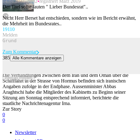
14.04.2021 20:32
registriert März 2019
Beitrag melden
Der Titel sollte lauten " Lieber Bundesrat"..
Nicht Herr Berset hat entschieden, sondern wie im Bericht erwähnt,
die Mehrheit im Bundesrates..
191
10
Melden
Zum Kommentar
385
Alle Kommentare anzeigen
Verhandlungen mit Oman zu Strasse von Hormus laut Iran in
Endphase
Die Verhandlungen zwischen dem Iran und dem Oman über die
Beitrag melden
Schifffahrt in der Strasse von Hormus befinden sich iranischen
Angaben zufolge in der Endphase. Aussenminister Abbas
Araghtschi habe die Mitglieder des Kabinetts zu Beginn seiner
Sitzung am Sonntag entsprechend informiert, berichtete die
staatliche Nachrichtenagentur Irna.
Zur Story
0
0
Newsletter