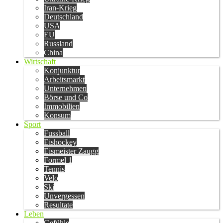
Iran-Krieg
Deutschland
USA
EU
Russland
China
Wirtschaft
Konjunktur
Arbeitsmarkt
Unternehmen
Börse und Co
Immobilien
Konsum
Sport
Fussball
Eishockey
Eismeister Zaugg
Formel 1
Tennis
Velo
Ski
Unvergessen
Resultate
Leben
Gefühle