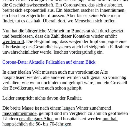
die Geschichtswissenschaft. Ein Coronavirus, das sich ausbreitet,
breitet sich exponentiell aus. Ein bisschen rascher in Innenräumen,
ein bisschen zögerlicher draussen. Aber bis es keine Wirte mehr
findet, tut es das halt. Überall dort, wo Menschen sich treffen.
Nun hat die bürgerliche Mehrheit im Bundesrat sich durchgesetzt
und
beschlossen, dass die Zahl dieser Kontakte wieder erhöht
werden soll
. Die Begründung, dass wegen der Impfkampagne eine
Überlastung des Gesundheitssystems auch bei steigenden Fallzahlen
unwahrscheinlicher werde, leuchtet vordergründig ein.
Corona-Data: Aktuelle Fallzahlen auf einem Blick
In einer idealen Welt müssten auch nur vorerkrankte Alte
hospitalisiert werden, alle anderen würden sich genau so vorsichtig
verhalten, wie wenn noch niemand geimpft wäre, und ein Grossteil
der Bevölkerung wäre auch schon geimpft.
Leider entspricht nichts davon der Realität.
Die breite Masse
ist nach einem langen Winter zunehmend
massnahmenmüde
, geimpft sind im Vergleich zu ähnlich geöffneten
Ländern
erst die ganz Alten
und hospitalisiert werden
nun halt
hauptsächlich die 50- bis 70-Jährigen
.