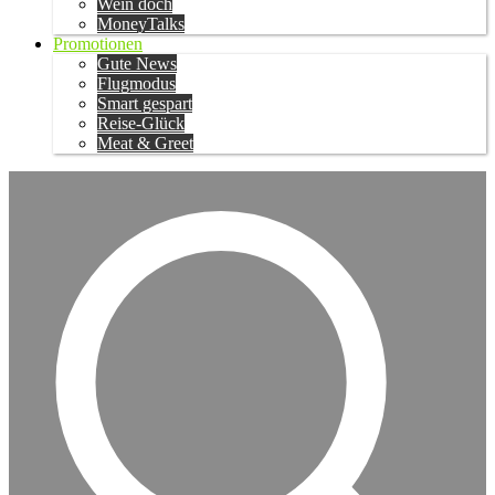
Wein doch
MoneyTalks
Promotionen
Gute News
Flugmodus
Smart gespart
Reise-Glück
Meat & Greet