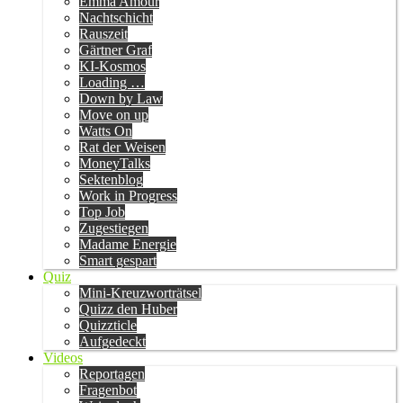
Emma Amour
Nachtschicht
Rauszeit
Gärtner Graf
KI-Kosmos
Loading …
Down by Law
Move on up
Watts On
Rat der Weisen
MoneyTalks
Sektenblog
Work in Progress
Top Job
Zugestiegen
Madame Energie
Smart gespart
Quiz
Mini-Kreuzworträtsel
Quizz den Huber
Quizzticle
Aufgedeckt
Videos
Reportagen
Fragenbot