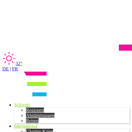
32°
DE
|
FR
Schweiz
Regionen
Abstimmungen
Reisen
International
Ukraine-Krieg