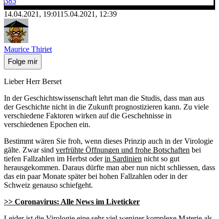
385
14.04.2021, 19:01
15.04.2021, 12:39
Maurice Thiriet
Folge mir
Lieber Herr Berset
In der Geschichtswissenschaft lehrt man die Studis, dass man aus
der Geschichte nicht in die Zukunft prognostizieren kann. Zu viele
verschiedene Faktoren wirken auf die Geschehnisse in
verschiedenen Epochen ein.
Bestimmt wären Sie froh, wenn dieses Prinzip auch in der Virologie
gälte. Zwar sind
verfrühte Öffnungen und frohe Botschaften
bei
tiefen Fallzahlen im Herbst oder
in Sardinien
nicht so gut
herausgekommen. Daraus dürfte man aber nun nicht schliessen, dass
das ein paar Monate später bei hohen Fallzahlen oder in der
Schweiz genauso schiefgeht.
>> Coronavirus: Alle News im Liveticker
Leider ist die Virologie eine sehr viel weniger komplexe Materie als