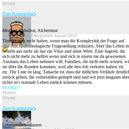
Zum Kommentar
Idealisst, Fabulisst, Alchemisst
14.04.2021 19:20
registriert Januar 2014
Beitrag melden
Thieriet mag recht haben, wenn man die Komplexität der Frage auf
eine rein epidemiologische Fragestellung reduziert. Aber das Leben is
besteht aus mehr als nur ein Virus und seine Wirte. Eine Jugend, die
sich nicht mehr zu helfen weiss und sich in einem nie da gewesenen
Ausmass das Leben nehmen will; Familien, die nicht mehr wissen, w
sie über die Runden kommen, weil alle den Job verloren haben; etc
etc. Die Liste ist lang. Tatsache ist, dass die tödlichen Verläufe deutlic
zurück gehen, die vulnerablen geimpft sind und wir jetzt langsam abe
sicher in's normale Leben zurück können müssen.
1633
823
Melden
Zum Kommentar
Lebenundlebenlassen