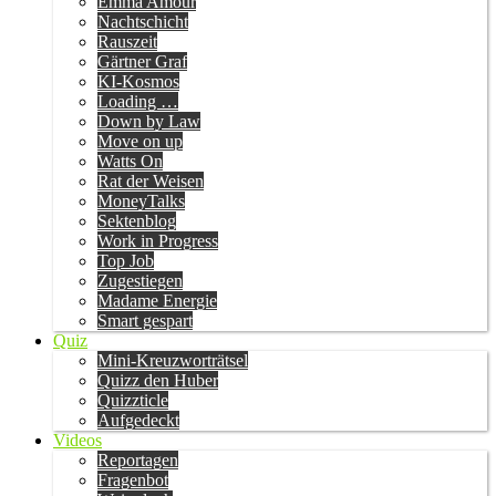
Emma Amour
Nachtschicht
Rauszeit
Gärtner Graf
KI-Kosmos
Loading …
Down by Law
Move on up
Watts On
Rat der Weisen
MoneyTalks
Sektenblog
Work in Progress
Top Job
Zugestiegen
Madame Energie
Smart gespart
Quiz
Mini-Kreuzworträtsel
Quizz den Huber
Quizzticle
Aufgedeckt
Videos
Reportagen
Fragenbot