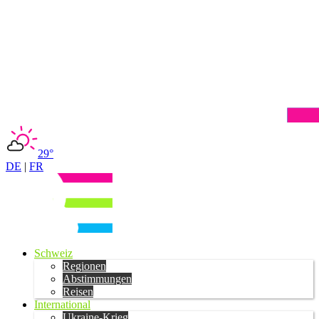
29°
DE
|
FR
Schweiz
Regionen
Abstimmungen
Reisen
International
Ukraine-Krieg