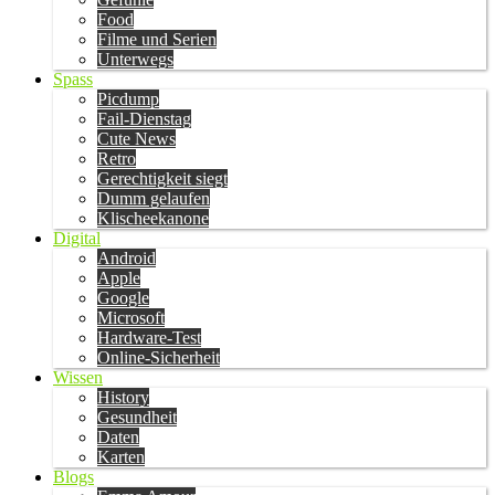
Food
Filme und Serien
Unterwegs
Spass
Picdump
Fail-Dienstag
Cute News
Retro
Gerechtigkeit siegt
Dumm gelaufen
Klischeekanone
Digital
Android
Apple
Google
Microsoft
Hardware-Test
Online-Sicherheit
Wissen
History
Gesundheit
Daten
Karten
Blogs