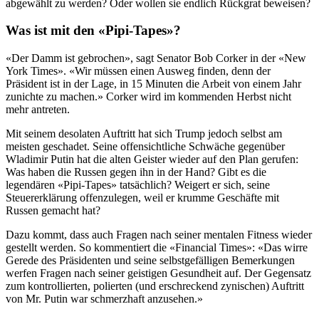
abgewählt zu werden? Oder wollen sie endlich Rückgrat beweisen?
Was ist mit den «Pipi-Tapes»?
«Der Damm ist gebrochen», sagt Senator Bob Corker in der «New
York Times». «Wir müssen einen Ausweg finden, denn der
Präsident ist in der Lage, in 15 Minuten die Arbeit von einem Jahr
zunichte zu machen.» Corker wird im kommenden Herbst nicht
mehr antreten.
Mit seinem desolaten Auftritt hat sich Trump jedoch selbst am
meisten geschadet. Seine offensichtliche Schwäche gegenüber
Wladimir Putin hat die alten Geister wieder auf den Plan gerufen:
Was haben die Russen gegen ihn in der Hand? Gibt es die
legendären «Pipi-Tapes» tatsächlich? Weigert er sich, seine
Steuererklärung offenzulegen, weil er krumme Geschäfte mit
Russen gemacht hat?
Dazu kommt, dass auch Fragen nach seiner mentalen Fitness wieder
gestellt werden. So kommentiert die «Financial Times»: «Das wirre
Gerede des Präsidenten und seine selbstgefälligen Bemerkungen
werfen Fragen nach seiner geistigen Gesundheit auf. Der Gegensatz
zum kontrollierten, polierten (und erschreckend zynischen) Auftritt
von Mr. Putin war schmerzhaft anzusehen.»