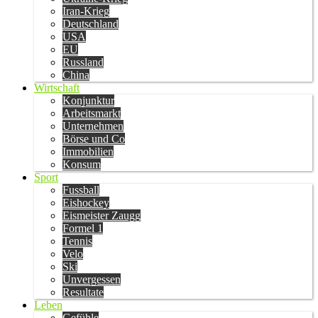
Iran-Krieg
Deutschland
USA
EU
Russland
China
Wirtschaft
Konjunktur
Arbeitsmarkt
Unternehmen
Börse und Co
Immobilien
Konsum
Sport
Fussball
Eishockey
Eismeister Zaugg
Formel 1
Tennis
Velo
Ski
Unvergessen
Resultate
Leben
Gefühle