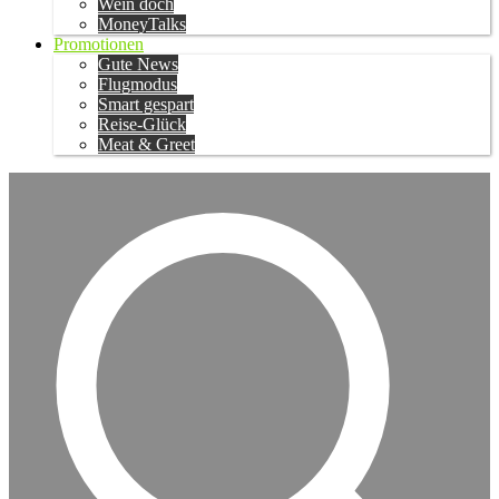
Wein doch
MoneyTalks
Promotionen
Gute News
Flugmodus
Smart gespart
Reise-Glück
Meat & Greet