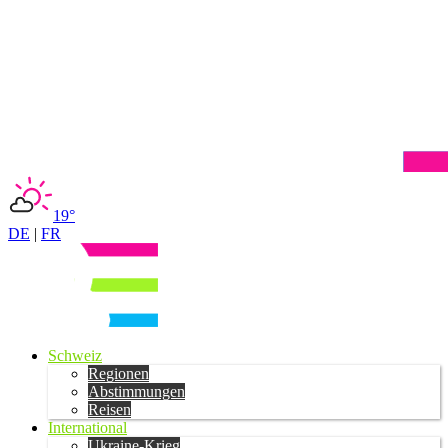
19°
DE
|
FR
Schweiz
Regionen
Abstimmungen
Reisen
International
Ukraine-Krieg