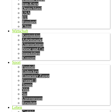
Iran-Krieg
Deutschland
USA
EU
Russland
China
Wirtschaft
Konjunktur
Arbeitsmarkt
Unternehmen
Börse und Co
Immobilien
Konsum
Sport
Fussball
Eishockey
Eismeister Zaugg
Formel 1
Tennis
Velo
Ski
Unvergessen
Resultate
Leben
Gefühle