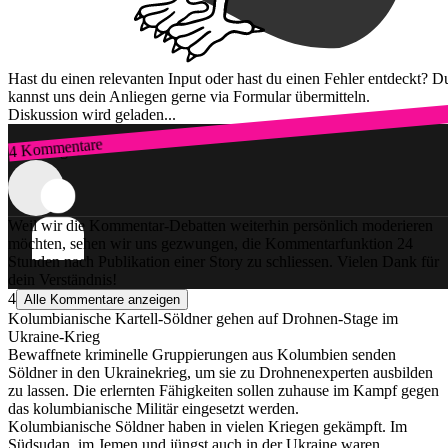
Hast du einen relevanten Input oder hast du einen Fehler entdeckt? D
kannst uns dein Anliegen gerne via Formular übermitteln.
Diskussion wird geladen...
4 Kommentare
Zum Login
Weil wir die Kommentar-Debatten weiterhin persönlich moderieren
möchten, sehen wir uns gezwungen, die Kommentarfunktion 24
Stunden nach Publikation einer Story zu schliessen. Vielen Dank für
dein Verständnis!
4
Alle Kommentare anzeigen
Kolumbianische Kartell-Söldner gehen auf Drohnen-Stage im
Ukraine-Krieg
Bewaffnete kriminelle Gruppierungen aus Kolumbien senden
Söldner in den Ukrainekrieg, um sie zu Drohnenexperten ausbilden
zu lassen. Die erlernten Fähigkeiten sollen zuhause im Kampf gegen
das kolumbianische Militär eingesetzt werden.
Kolumbianische Söldner haben in vielen Kriegen gekämpft. Im
Südsudan, im Jemen und jüngst auch in der Ukraine waren