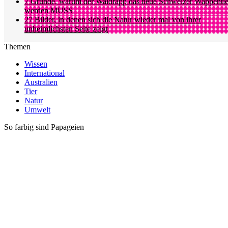
7 Gründe, warum der Waldrapp das neue Schweizer Wappentie
werden MUSS
27 Bilder, in denen sich die Natur wieder mal von ihrer
unheimlichsten Seite zeigt
Themen
Wissen
International
Australien
Tier
Natur
Umwelt
So farbig sind Papageien