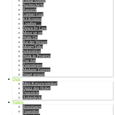
Emma Amour
Nachtschicht
Rauszeit
Gärtner Graf
KI-Kosmos
Loading …
Down by Law
Move on up
Watts On
Rat der Weisen
MoneyTalks
Sektenblog
Work in Progress
Top Job
Zugestiegen
Madame Energie
Smart gespart
Quiz
Mini-Kreuzworträtsel
Quizz den Huber
Quizzticle
Aufgedeckt
Videos
Reportagen
Fragenbot