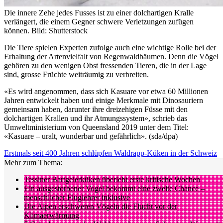
Die innere Zehe jedes Fusses ist zu einer dolchartigen Kralle
verlängert, die einem Gegner schwere Verletzungen zufügen
können.
Bild: Shutterstock
Die Tiere spielen Experten zufolge auch eine wichtige Rolle bei der
Erhaltung der Artenvielfalt von Regenwaldbäumen. Denn die Vögel
gehören zu den wenigen Obst fressenden Tieren, die in der Lage
sind, grosse Früchte weiträumig zu verbreiten.
«Es wird angenommen, dass sich Kasuare vor etwa 60 Millionen
Jahren entwickelt haben und einige Merkmale mit Dinosauriern
gemeinsam haben, darunter ihre dreizehigen Füsse mit den
dolchartigen Krallen und ihr Atmungssystem», schrieb das
Umweltministerium von Queensland 2019 unter dem Titel:
«Kasuare – uralt, wunderbar und gefährlich». (sda/dpa)
Erstmals seit 400 Jahren schlüpfen Waldrapp-Küken in der Schweiz
Mehr zum Thema:
Tessiner Bartgeierküken überlebt erste kritische Wochen
Ein ausgestorbener Vogel bekommt eine zweite Chance –
menschlicher Fluglehrer inklusive
Die Alpen erschweren Vögeln die Flucht vor der
Klimaerwärmung