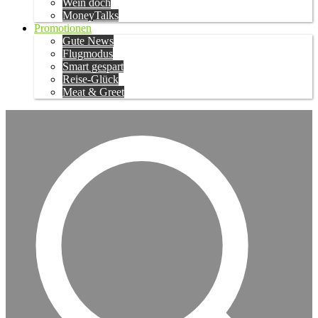
Wein doch
MoneyTalks
Promotionen
Gute News
Flugmodus
Smart gespart
Reise-Glück
Meat & Greet