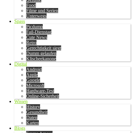
Food
Filme und Serien
Unterwegs
Spass
Picdump
Fail-Dienstag
Cute News
Retro
Gerechtigkeit siegt
Dumm gelaufen
Klischeekanone
Digital
Android
Apple
Google
Microsoft
Hardware-Test
Online-Sicherheit
Wissen
History
Gesundheit
Daten
Karten
Blogs