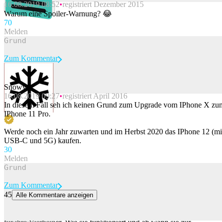
16.08.2019 08:52
registriert Dezember 2015
Beitrag melden
Warum eine Spoiler-Warnung? 😂
7
0
Melden
Zum Kommentar
Snowy
16.08.2019 09:27
registriert April 2016
Beitrag melden
In diesem Fall seh ich keinen Grund zum Upgrade vom IPhone X zu
IPhone 11 Pro.
Werde noch ein Jahr zuwarten und im Herbst 2020 das IPhone 12 (mi
USB-C und 5G) kaufen.
3
0
Melden
Zum Kommentar
45
Alle Kommentare anzeigen
Diese neue App soll deinen Hund vor Gefahren schützen
Die App «Schorsch» warnt Hundebesitzer in Echtzeit vor Gefahren