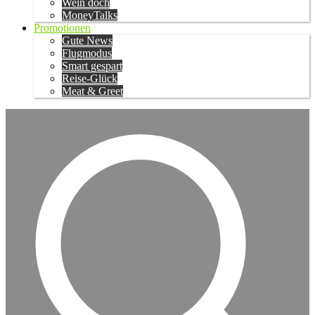
Wein doch
MoneyTalks
Promotionen
Gute News
Flugmodus
Smart gespart
Reise-Glück
Meat & Greet