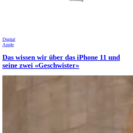
Digital
Apple
Das wissen wir über das iPhone 11 und
seine zwei «Geschwister»