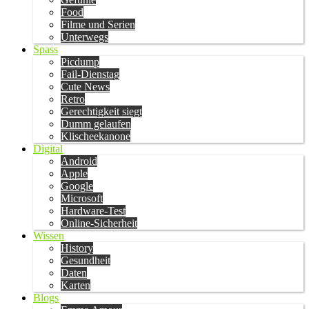
Food
Filme und Serien
Unterwegs
Spass
Picdump
Fail-Dienstag
Cute News
Retro
Gerechtigkeit siegt
Dumm gelaufen
Klischeekanone
Digital
Android
Apple
Google
Microsoft
Hardware-Test
Online-Sicherheit
Wissen
History
Gesundheit
Daten
Karten
Blogs