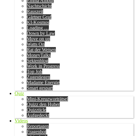
Emma Amour
Nachtschicht
Rauszeit
Gärtner Graf
KI-Kosmos
Loading …
Down by Law
Move on up
Watts On
Rat der Weisen
MoneyTalks
Sektenblog
Work in Progress
Top Job
Zugestiegen
Madame Energie
Smart gespart
Quiz
Mini-Kreuzworträtsel
Quizz den Huber
Quizzticle
Aufgedeckt
Videos
Reportagen
Fragenbot