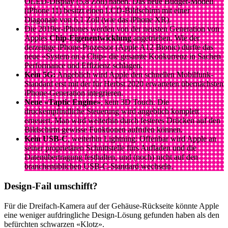
OLED-Display (5,8 Zoll) haben. Das neue Budget-Modell
(iPhone 11) besitzt einen LCD-Bildschirm mit einer
Diagonale von 6,1 Zoll (wie das iPhone XR).
Die 2019er-iPhones werden von der neusten Generation von
Apples
Chip-Eigenentwicklung
angetrieben. Wie der
derzeitige iPhone-Prozessor (Apple A12 Bionic) dürfte das
neue «System on a Chip» die gesamte Konkurrenz in Sachen
Performance und Effizienz schlagen.
Kein 5G:
Angeblich wird Apple den schnellen Mobilfunk-
Standard erst mit der für Herbst 2020 erwarteten übernächsten
iPhone-Generation integrieren.
Neue «Taptic Engine»
, kein 3D Touch. Die
druckempfindliche Steuerung wird angeblich komplett
erneuert. Man wird weiterhin durch festeres Drücken auf den
Bildschirm gewisse Funktionen aufrufen können.
Kein USB-C
, weiterhin Lightning: Offenbar wird Apple an
seiner proprietären Schnittstelle fürs Aufladen und die
Datenübertragung festhalten, und (noch) nicht auf den
branchenüblichen USB-C-Standard wechseln.
Design-Fail umschifft?
Für die Dreifach-Kamera auf der Gehäuse-Rückseite könnte Apple
eine weniger aufdringliche Design-Lösung gefunden haben als den
befürchten schwarzen «Klotz».