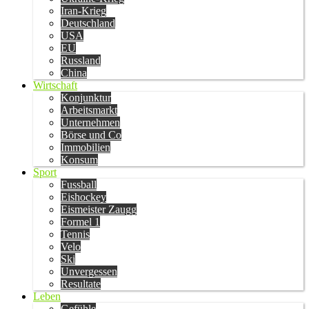
Iran-Krieg
Deutschland
USA
EU
Russland
China
Wirtschaft
Konjunktur
Arbeitsmarkt
Unternehmen
Börse und Co
Immobilien
Konsum
Sport
Fussball
Eishockey
Eismeister Zaugg
Formel 1
Tennis
Velo
Ski
Unvergessen
Resultate
Leben
Gefühle