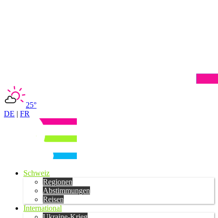
25°
DE
|
FR
Schweiz
Regionen
Abstimmungen
Reisen
International
Ukraine-Krieg