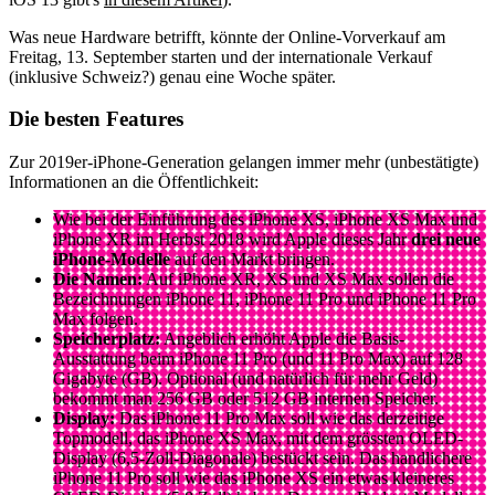
Was neue Hardware betrifft, könnte der Online-Vorverkauf am
Freitag, 13. September starten und der internationale Verkauf
(inklusive Schweiz?) genau eine Woche später.
Die besten Features
Zur 2019er-iPhone-Generation gelangen immer mehr (unbestätigte)
Informationen an die Öffentlichkeit:
Wie bei der Einführung des iPhone XS, iPhone XS Max und
iPhone XR im Herbst 2018 wird Apple dieses Jahr
drei neue
iPhone-Modelle
auf den Markt bringen.
Die Namen:
Auf iPhone XR, XS und XS Max sollen die
Bezeichnungen iPhone 11, iPhone 11 Pro und iPhone 11 Pro
Max folgen.
Speicherplatz:
Angeblich erhöht Apple die Basis-
Ausstattung beim iPhone 11 Pro (und 11 Pro Max) auf 128
Gigabyte (GB). Optional (und natürlich für mehr Geld)
bekommt man 256 GB oder 512 GB internen Speicher.
Display:
Das iPhone 11 Pro Max soll wie das derzeitige
Topmodell, das iPhone XS Max, mit dem grössten OLED-
Display (6,5-Zoll-Diagonale) bestückt sein. Das handlichere
iPhone 11 Pro soll wie das iPhone XS ein etwas kleineres