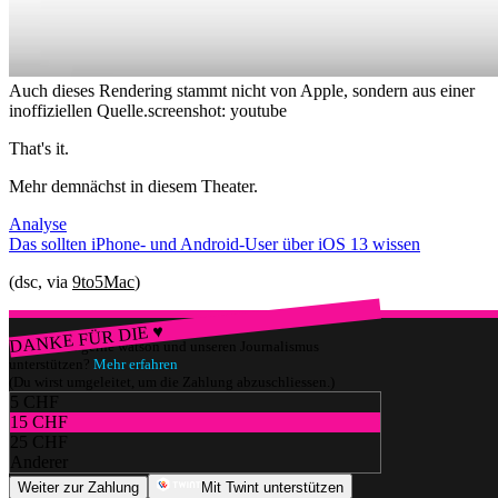
Auch dieses Rendering stammt nicht von Apple, sondern aus einer
inoffiziellen Quelle.
screenshot: youtube
That's it.
Mehr demnächst in diesem Theater.
Analyse
Das sollten iPhone- und Android-User über iOS 13 wissen
(dsc, via
9to5Mac
)
DANKE FÜR DIE ♥
Würdest du gerne watson und unseren Journalismus
unterstützen?
Mehr erfahren
(Du wirst umgeleitet, um die Zahlung abzuschliessen.)
5 CHF
15 CHF
25 CHF
Anderer
Weiter zur Zahlung
Mit Twint unterstützen