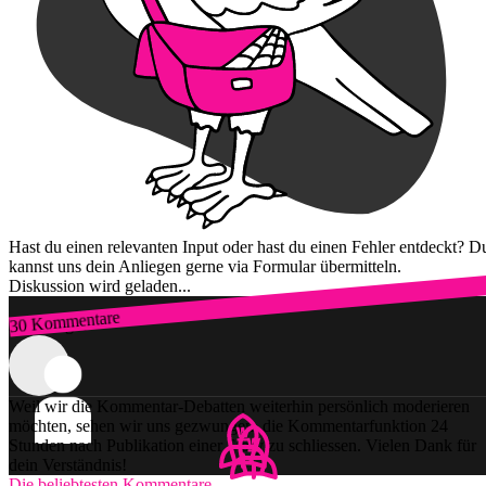
Hast du einen relevanten Input oder hast du einen Fehler entdeckt? D
kannst uns dein Anliegen gerne via Formular übermitteln.
Diskussion wird geladen...
30 Kommentare
Zum Login
Weil wir die Kommentar-Debatten weiterhin persönlich moderieren
möchten, sehen wir uns gezwungen, die Kommentarfunktion 24
Stunden nach Publikation einer Story zu schliessen. Vielen Dank für
dein Verständnis!
Die beliebtesten Kommentare