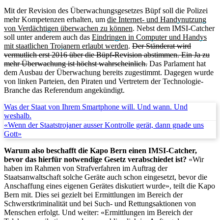
Mit der Revision des Überwachungsgesetzes Büpf soll die Polizei
mehr Kompetenzen erhalten, um
die Internet- und Handynutzung
von Verdächtigen überwachen zu können
. Nebst dem IMSI-Catcher
soll unter anderem auch das
Eindringen in Computer und Handys
mit staatlichen Trojanern erlaubt werden
.
Der Ständerat wird
vermutlich erst 2016 über die Büpf-Revision abstimmen. Ein Ja zu
mehr Überwachung ist höchst wahrscheinlich.
Das Parlament hat
dem Ausbau der Überwachung bereits zugestimmt. Dagegen wurde
von linken Parteien, den Piraten und Vertretern der Technologie-
Branche das Referendum angekündigt.
Was der Staat von Ihrem Smartphone will. Und wann. Und
weshalb.
«Wenn der Staatstrojaner ausser Kontrolle gerät, dann gnade uns
Gott»
Warum also beschafft die Kapo Bern einen IMSI-Catcher,
bevor das hierfür notwendige Gesetz verabschiedet ist?
«Wir
haben im Rahmen von Strafverfahren im Auftrag der
Staatsanwaltschaft solche Geräte auch schon eingesetzt, bevor die
Anschaffung eines eigenen Gerätes diskutiert wurde», teilt die Kapo
Bern mit. Dies sei gezielt bei Ermittlungen im Bereich der
Schwerstkriminalität und bei Such- und Rettungsaktionen von
Menschen erfolgt. Und weiter: «Ermittlungen im Bereich der