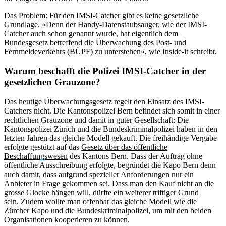
Das Problem: Für den IMSI-Catcher gibt es keine gesetzliche
Grundlage. «Denn der Handy-Datenstaubsauger, wie der IMSI-
Catcher auch schon genannt wurde, hat eigentlich dem
Bundesgesetz betreffend die Überwachung des Post- und
Fernmeldeverkehrs (BÜPF) zu unterstehen», wie Inside-it schreibt.
Warum beschafft die Polizei IMSI-Catcher in der
gesetzlichen Grauzone?
Das heutige Überwachungsgesetz regelt den Einsatz des IMSI-
Catchers nicht. Die Kantonspolizei Bern befindet sich somit in einer
rechtlichen Grauzone und damit in guter Gesellschaft: Die
Kantonspolizei Zürich und die Bundeskriminalpolizei haben in den
letzten Jahren das gleiche Modell gekauft. Die freihändige Vergabe
erfolgte gestützt auf das
Gesetz über das öffentliche
Beschaffungswesen
des Kantons Bern. Dass der Auftrag ohne
öffentliche Ausschreibung erfolgte, begründet die Kapo Bern denn
auch damit, dass aufgrund spezieller Anforderungen nur ein
Anbieter in Frage gekommen sei. Dass man den Kauf nicht an die
grosse Glocke hängen will, dürfte ein weiterer triftiger Grund
sein. Zudem wollte man offenbar das gleiche Modell wie die
Zürcher Kapo und die Bundeskriminalpolizei, um mit den beiden
Organisationen kooperieren zu können.