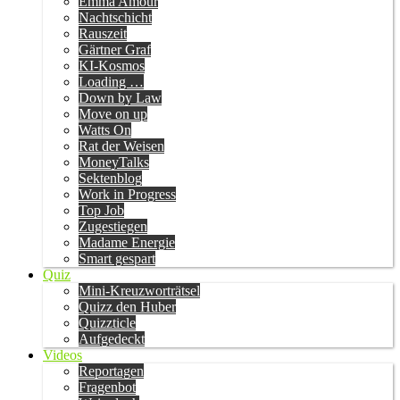
Emma Amour
Nachtschicht
Rauszeit
Gärtner Graf
KI-Kosmos
Loading …
Down by Law
Move on up
Watts On
Rat der Weisen
MoneyTalks
Sektenblog
Work in Progress
Top Job
Zugestiegen
Madame Energie
Smart gespart
Quiz
Mini-Kreuzworträtsel
Quizz den Huber
Quizzticle
Aufgedeckt
Videos
Reportagen
Fragenbot