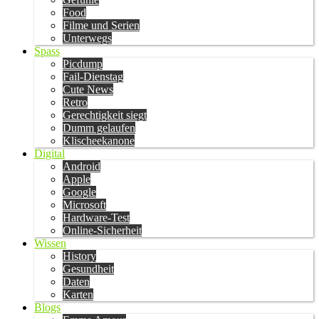
Food
Filme und Serien
Unterwegs
Spass
Picdump
Fail-Dienstag
Cute News
Retro
Gerechtigkeit siegt
Dumm gelaufen
Klischeekanone
Digital
Android
Apple
Google
Microsoft
Hardware-Test
Online-Sicherheit
Wissen
History
Gesundheit
Daten
Karten
Blogs