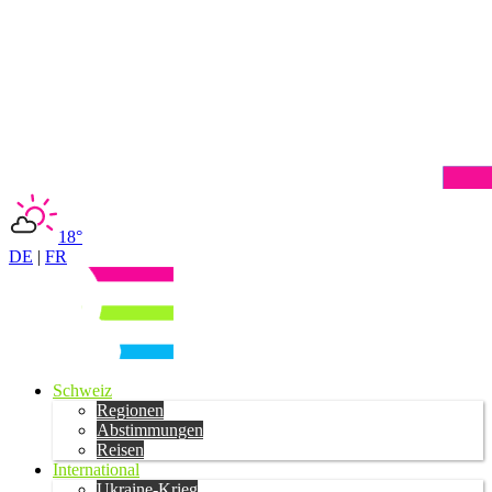
18°
DE
|
FR
Schweiz
Regionen
Abstimmungen
Reisen
International
Ukraine-Krieg