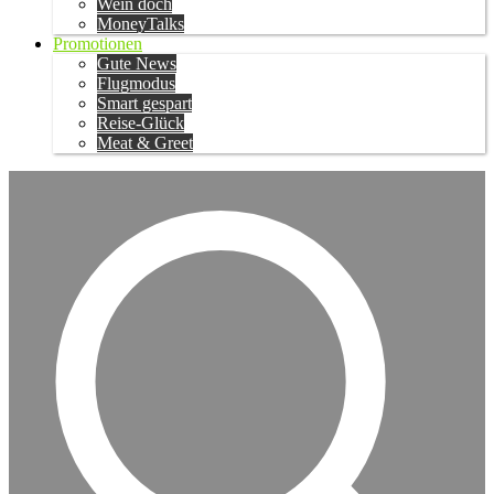
Wein doch
MoneyTalks
Promotionen
Gute News
Flugmodus
Smart gespart
Reise-Glück
Meat & Greet