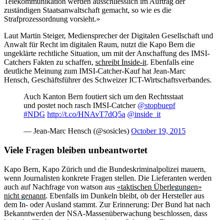
Telekommunikation werden ausschliesslich im Auftrag der
zuständigen Staatsanwaltschaft gemacht, so wie es die
Strafprozessordnung vorsieht.»
Laut Martin Steiger, Mediensprecher der Digitalen Gesellschaft und
Anwalt für Recht im digitalen Raum, nutzt die Kapo Bern die
ungeklärte rechtliche Situation, um mit der Anschaffung des IMSI-
Catchers Fakten zu schaffen,
schreibt Inside-it
. Ebenfalls eine
deutliche Meinung zum IMSI-Catcher-Kauf hat Jean-Marc
Hensch, Geschäftsführer des Schweizer ICT-Wirtschaftsverbandes.
Auch Kanton Bern foutiert sich um den Rechtsstaat
und postet noch rasch IMSI-Catcher
@stopbuepf
#NDG
http://t.co/HNAvT7dQ5a
@inside_it
— Jean-Marc Hensch (@sosicles)
October 19, 2015
Viele Fragen bleiben unbeantwortet
Kapo Bern, Kapo Zürich und die Bundeskriminalpolizei mauern,
wenn Journalisten konkrete Fragen stellen. Die Lieferanten werden
auch auf Nachfrage von watson aus
«taktischen Überlegungen»
nicht genannt
. Ebenfalls im Dunkeln bleibt, ob der Hersteller aus
dem In- oder Ausland stammt. Zur Erinnerung: Der Bund hat nach
Bekanntwerden der NSA-Massenüberwachung beschlossen, dass