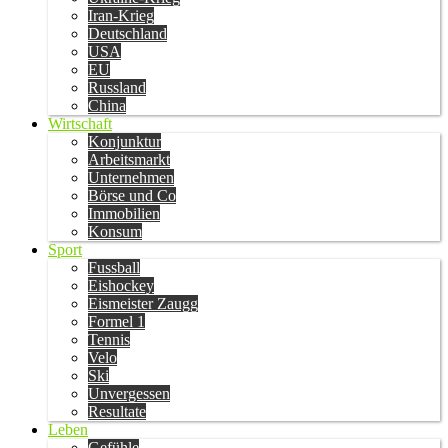
Iran-Krieg
Deutschland
USA
EU
Russland
China
Wirtschaft
Konjunktur
Arbeitsmarkt
Unternehmen
Börse und Co
Immobilien
Konsum
Sport
Fussball
Eishockey
Eismeister Zaugg
Formel 1
Tennis
Velo
Ski
Unvergessen
Resultate
Leben
Gefühle