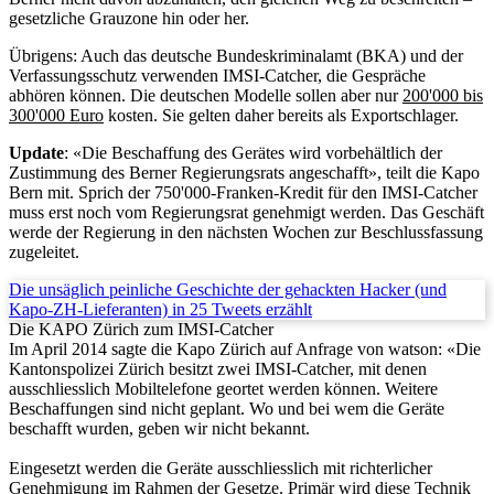
gesetzliche Grauzone hin oder her.
Übrigens: Auch das deutsche Bundeskriminalamt (BKA) und der
Verfassungsschutz verwenden IMSI-Catcher, die Gespräche
abhören können. Die deutschen Modelle sollen aber nur
200'000 bis
300'000 Euro
kosten. Sie gelten daher bereits als Exportschlager.
Update
: «Die Beschaffung des Gerätes wird vorbehältlich der
Zustimmung des Berner Regierungsrats angeschafft», teilt die Kapo
Bern mit. Sprich der 750'000-Franken-Kredit für den IMSI-Catcher
muss erst noch vom Regierungsrat genehmigt werden. Das Geschäft
werde der Regierung in den nächsten Wochen zur Beschlussfassung
zugeleitet.
Die unsäglich peinliche Geschichte der gehackten Hacker (und
Kapo-ZH-Lieferanten) in 25 Tweets erzählt
Die KAPO Zürich zum IMSI-Catcher
Im April 2014 sagte die Kapo Zürich auf Anfrage von watson: «Die
Kantonspolizei Zürich besitzt zwei IMSI-Catcher, mit denen
ausschliesslich Mobiltelefone geortet werden können. Weitere
Beschaffungen sind nicht geplant. Wo und bei wem die Geräte
beschafft wurden, geben wir nicht bekannt.
Eingesetzt werden die Geräte ausschliesslich mit richterlicher
Genehmigung im Rahmen der Gesetze. Primär wird diese Technik