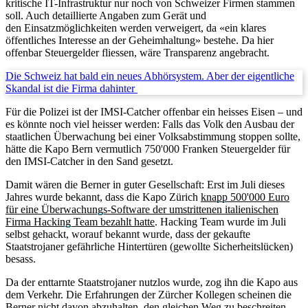
kritische IT-Infrastruktur nur noch von Schweizer Firmen stammen
soll. Auch detaillierte Angaben zum Gerät und
den Einsatzmöglichkeiten werden verweigert, da «ein klares
öffentliches Interesse an der Geheimhaltung» bestehe. Da hier
offenbar Steuergelder fliessen, wäre Transparenz angebracht.
Die Schweiz hat bald ein neues Abhörsystem. Aber der eigentliche
Skandal ist die Firma dahinter
Für die Polizei ist der IMSI-Catcher offenbar ein heisses Eisen – und
es könnte noch viel heisser werden: Falls das Volk den Ausbau der
staatlichen Überwachung bei einer Volksabstimmung stoppen sollte,
hätte die Kapo Bern vermutlich 750'000 Franken Steuergelder für
den IMSI-Catcher in den Sand gesetzt.
Damit wären die Berner in guter Gesellschaft: Erst im Juli dieses
Jahres wurde bekannt, dass die Kapo Zürich
knapp 500'000 Euro
für eine Überwachungs-Software der umstrittenen italienischen
Firma Hacking Team bezahlt hatte
. Hacking Team wurde im Juli
selbst gehackt, worauf bekannt wurde, dass der gekaufte
Staatstrojaner gefährliche Hintertüren (gewollte Sicherheitslücken)
besass.
Da der enttarnte Staatstrojaner nutzlos wurde, zog ihn die Kapo aus
dem Verkehr. Die Erfahrungen der Zürcher Kollegen scheinen die
Berner nicht davon abzuhalten, den gleichen Weg zu beschreiten –