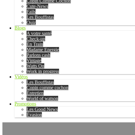
Copin Comme Cochon
Cute-News
Fails
Les Bouffistas
Quiz
Blogs
A votre santé
Check-up
En Train
Madame Energie
Parlons cash
Vintage
Watts On
Work in progress
Vidéos
Les Bouffistas
Copin comme cochon
Entretien
World of watson
Promotions
Les Good News
Évasion