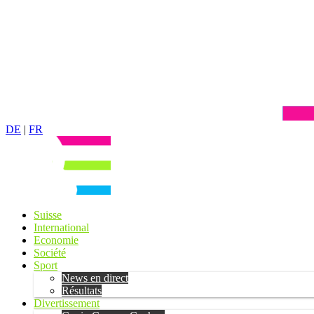
DE
|
FR
Suisse
International
Economie
Société
Sport
News en direct
Résultats
Divertissement