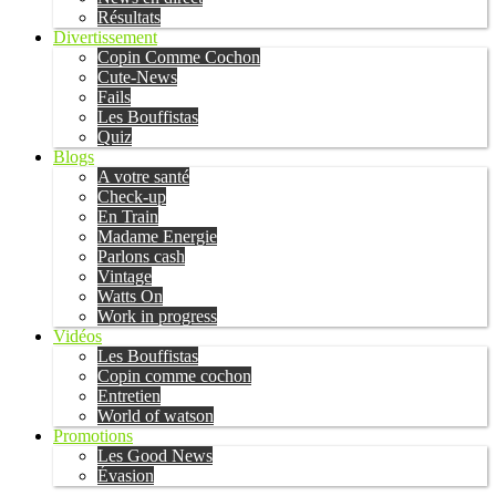
Résultats
Divertissement
Copin Comme Cochon
Cute-News
Fails
Les Bouffistas
Quiz
Blogs
A votre santé
Check-up
En Train
Madame Energie
Parlons cash
Vintage
Watts On
Work in progress
Vidéos
Les Bouffistas
Copin comme cochon
Entretien
World of watson
Promotions
Les Good News
Évasion