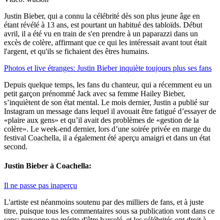
Justin Bieber, qui a connu la célébrité dès son plus jeune âge en
étant révélé à 13 ans, est pourtant un habitué des tabloïds. Début
avril, il a été vu en train de s'en prendre à un paparazzi dans un
excès de colère, affirmant que ce qui les intéressait avant tout était
l'argent, et qu'ils se fichaient des êtres humains.
Photos et live étranges: Justin Bieber inquiète toujours plus ses fans
Depuis quelque temps, les fans du chanteur, qui a récemment eu un
petit garçon prénommé Jack avec sa femme Hailey Bieber,
s’inquiètent de son état mental. Le mois dernier, Justin a publié sur
Instagram un message dans lequel il avouait être fatigué d’essayer de
«plaire aux gens» et qu’il avait des problèmes de «gestion de la
colère». Le week-end dernier, lors d’une soirée privée en marge du
festival Coachella, il a également été aperçu amaigri et dans un état
second.
Justin Bieber à Coachella:
Il ne passe pas inaperçu
L'artiste est néanmoins soutenu par des milliers de fans, et à juste
titre, puisque tous les commentaires sous sa publication vont dans ce
sens: personne ne mérite d'être harcelé, et les célébrités ont droit à