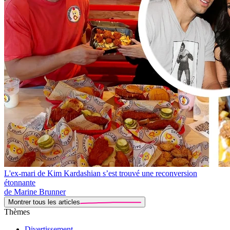
L'ex-mari de Kim Kardashian s’est trouvé une reconversion
étonnante
de Marine Brunner
Montrer tous les articles
Thèmes
Divertissement