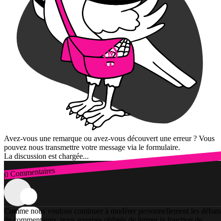
Avez-vous une remarque ou avez-vous découvert une erreur ? Vous
pouvez nous transmettre votre message via le formulaire.
La discussion est chargée...
0 Commentaires
Connexion
Comme nous voulons continuer à modérer personnellement les débats
de commentaires, nous sommes obligés de fermer la fonction de