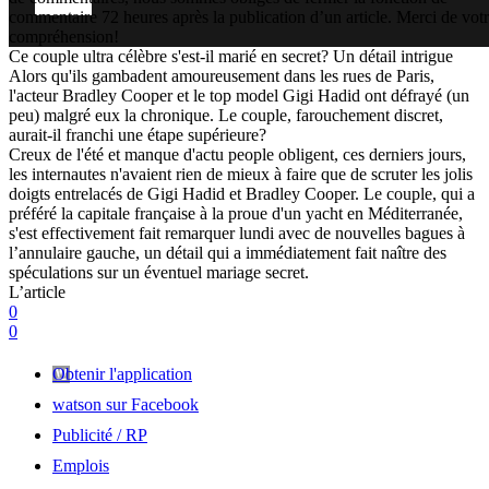
commentaire 72 heures après la publication d’un article. Merci de vot
compréhension!
Ce couple ultra célèbre s'est-il marié en secret? Un détail intrigue
Alors qu'ils gambadent amoureusement dans les rues de Paris,
l'acteur Bradley Cooper et le top model Gigi Hadid ont défrayé (un
peu) malgré eux la chronique. Le couple, farouchement discret,
aurait-il franchi une étape supérieure?
Creux de l'été et manque d'actu people obligent, ces derniers jours,
les internautes n'avaient rien de mieux à faire que de scruter les jolis
doigts entrelacés de Gigi Hadid et Bradley Cooper. Le couple, qui a
préféré la capitale française à la proue d'un yacht en Méditerranée,
s'est effectivement fait remarquer lundi avec de nouvelles bagues à
l’annulaire gauche, un détail qui a immédiatement fait naître des
spéculations sur un éventuel mariage secret.
L’article
0
0
Obtenir l'application
watson sur Facebook
Publicité / RP
Emplois