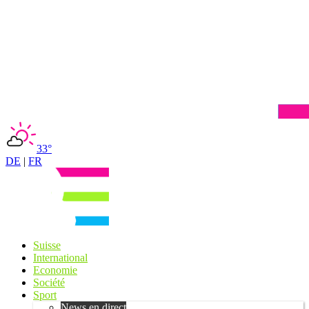
33°
DE
|
FR
Suisse
International
Economie
Société
Sport
News en direct