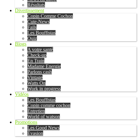
Résultats
Divertissement
Copin Comme Cochon
Cute-News
Fails
Les Bouffistas
Quiz
Blogs
A votre santé
Check-up
En Train
Madame Energie
Parlons cash
Vintage
Watts On
Work in progress
Vidéos
Les Bouffistas
Copin comme cochon
Entretien
World of watson
Promotions
Les Good News
Évasion