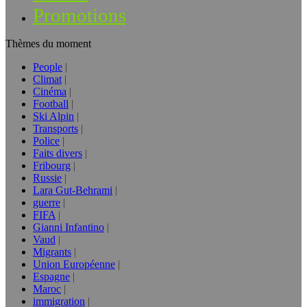
Promotions
Thèmes du moment
People
Climat
Cinéma
Football
Ski Alpin
Transports
Police
Faits divers
Fribourg
Russie
Lara Gut-Behrami
guerre
FIFA
Gianni Infantino
Vaud
Migrants
Union Européenne
Espagne
Maroc
immigration