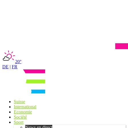
20°
DE
|
FR
Suisse
International
Economie
Société
Sport
News en direct