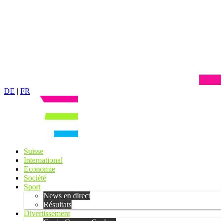
DE
|
FR
Suisse
International
Economie
Société
Sport
News en direct
Résultats
Divertissement