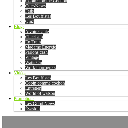
Copin Comme Cochon
Cute-News
Fails
Les Bouffistas
Quiz
Blogs
A votre santé
Check-up
En Train
Madame Energie
Parlons cash
Vintage
Watts On
Work in progress
Vidéos
Les Bouffistas
Copin comme cochon
Entretien
World of watson
Promotions
Les Good News
Évasion