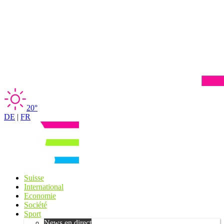
20°
DE
|
FR
Suisse
International
Economie
Société
Sport
News en direct