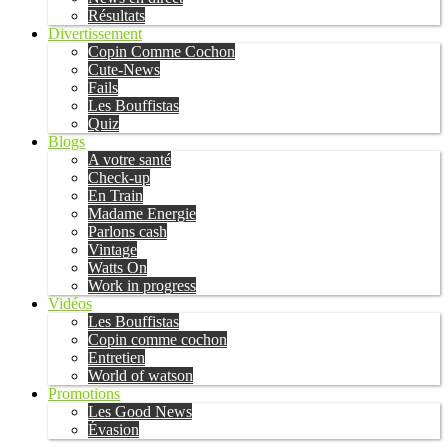
Résultats
Divertissement
Copin Comme Cochon
Cute-News
Fails
Les Bouffistas
Quiz
Blogs
A votre santé
Check-up
En Train
Madame Energie
Parlons cash
Vintage
Watts On
Work in progress
Vidéos
Les Bouffistas
Copin comme cochon
Entretien
World of watson
Promotions
Les Good News
Évasion